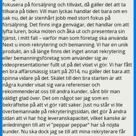
fokusera på försäljning och tillväxt, då gäller det att ta
tillvara på tiden. Vill man lyckas handlar det bara om en
sak nu, det är stenhårt jobb med stort fokus på
försäljning. Det finns inga genvägar, det handlar om att
lyfta luren, boka möten och åka ut och presentera sin
tjänst, i mitt fall – varför man som företag ska använda
Next u inom rekrytering och bemanning. Vi har en unik
produkt, än så länge finns det inget annat rekrytering
eller bemanningsföretag som använder sig av
videopresentationer fullt ut på det viset vi gör. Vi har fått
en bra affärsmässig start på 2014, nu gäller det bara att
spinna vidare på det. Skälet till den bra starten är att
några kunder visat sig vara referenser och
rekommenderat oss till andra kunder, sånt blir man
väldigt glad över. Det om något ser jag som en
bekräftelse på att vi gör rätt saker. Just nu står vi lite
överbemannade på rekryteringssidan, det gör å andra
sidan att vi har hög leveranskapacitet, vilket kanske är
anledningen till att vi ”peppar peppar” har så nöjda
kunder. Nu ska dock jag se till att mina rekryterare får