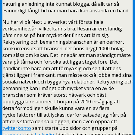
naturlig anledning inte kunnat blogga, då allt tar så
evinnerligt långt tid när man bara kan använda en hand.
Nu har vi på Next u avverkat vårt första hela
verksamhetsår, vilket känns bra. Resan är en ständig
påminnelse på hur mycket det finns att lära sig.
Rekrytering och bemanningsbranschen är en oerhört
konkurrensutsatt bransch, det finns drygt 1000 bolag
som slåss om kakan. Det innebär att man ständigt måste
vara på tårna och försöka att ligga steget före. Det
handlar inte bara om att förnya sig och se till att ens
tjänst ligger i framkant, man måste också jobba med sina
sociala nätverk och bygga nya relationer. Rekrytering och
bemanning kan i mångt och mycket vara en av de
branscher som kräver störst nätverk och bäst
uppbyggda relationer. I början på 2010 insåg jag att
detta förmodligen skulle kunna vara en av flera
nyckelfaktorer till att lyckas, därför satsade jag hårt på
att dels starta denna bloggen, men även öppna ett
twitterkonto
samt starta upp sidor och grupper på
Facebook
och
Linkedin
. Idag kan jag summera en bit över