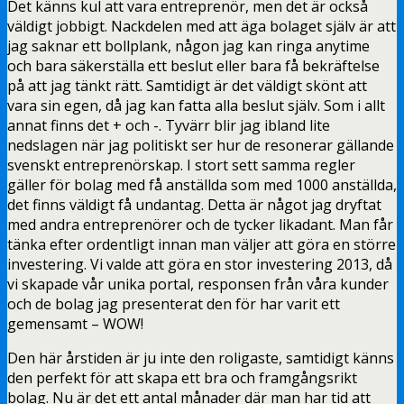
Det känns kul att vara entreprenör, men det är också
väldigt jobbigt. Nackdelen med att äga bolaget själv är att
jag saknar ett bollplank, någon jag kan ringa anytime
och bara säkerställa ett beslut eller bara få bekräftelse
på att jag tänkt rätt. Samtidigt är det väldigt skönt att
vara sin egen, då jag kan fatta alla beslut själv. Som i allt
annat finns det + och -. Tyvärr blir jag ibland lite
nedslagen när jag politiskt ser hur de resonerar gällande
svenskt entreprenörskap. I stort sett samma regler
gäller för bolag med få anställda som med 1000 anställda,
det finns väldigt få undantag. Detta är något jag dryftat
med andra entreprenörer och de tycker likadant. Man får
tänka efter ordentligt innan man väljer att göra en större
investering. Vi valde att göra en stor investering 2013, då
vi skapade vår unika portal, responsen från våra kunder
och de bolag jag presenterat den för har varit ett
gemensamt – WOW!
Den här årstiden är ju inte den roligaste, samtidigt känns
den perfekt för att skapa ett bra och framgångsrikt
bolag. Nu är det ett antal månader där man har tid att