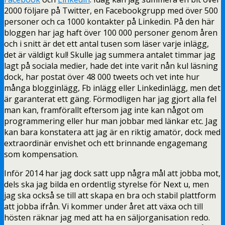
2000 följare på Twitter, en Facebookgrupp med över 500
personer och ca 1000 kontakter på Linkedin. På den här
bloggen har jag haft över 100 000 personer genom åren
och i snitt är det ett antal tusen som läser varje inlägg,
det är väldigt kul! Skulle jag summera antalet timmar jag
lagt på sociala medier, hade det inte varit nån kul läsning
dock, har postat över 48 000 tweets och vet inte hur
många blogginlägg, Fb inlägg eller Linkedinlägg, men det
är garanterat ett gäng. Förmodligen har jag gjort alla fel
man kan, framförallt eftersom jag inte kan något om
programmering eller hur man jobbar med länkar etc. Jag
kan bara konstatera att jag är en riktig amatör, dock med
extraordinär envishet och ett brinnande engagemang
som kompensation.
Inför 2014 har jag dock satt upp några mål att jobba mot,
dels ska jag bilda en ordentlig styrelse för Next u, men
jag ska också se till att skapa en bra och stabil plattform
att jobba ifrån. Vi kommer under året att växa och till
hösten räknar jag med att ha en säljorganisation redo.