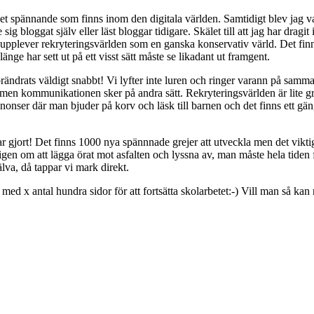
et spännande som finns inom den digitala världen. Samtidigt blev jag 
e sig bloggat själv eller läst bloggar tidigare. Skälet till att jag har dr
ag upplever rekryteringsvärlden som en ganska konservativ värld. Det fin
änge har sett ut på ett visst sätt måste se likadant ut framgent.
ndrats väldigt snabbt! Vi lyfter inte luren och ringer varann på samma s
men kommunikationen sker på andra sätt. Rekryteringsvärlden är lite 
lannonser där man bjuder på korv och läsk till barnen och det finns ett g
r gjort! Det finns 1000 nya spännnade grejer att utveckla men det viktig
ligen om att lägga örat mot asfalten och lyssna av, man måste hela tiden 
lva, då tappar vi mark direkt.
med x antal hundra sidor för att fortsätta skolarbetet:-) Vill man så kan