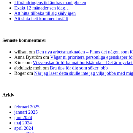
I förändringens tid ändras manligheten
Exakt 12 månader sen idag…
Att hitta tillbaka till sig själv igen
Att sluta i ett kommentarsfält
Senaste kommentarer
willsan
om
Den nya arbetsmarknaden – Finns det någon som fö
Anna Byström
om
Vågar ni prioritera personliga egenskaper fö
Kinis
om
Vi svenskar är förbannat bortskämda – Det är mycket 
abdulaziz moh
om
Bra tips för dig som söker jobb
Roger
om
När jag läser detta skulle inte jag vilja jobba med mi
Arkiv
februari 2025
januari 2025
juni 2024
maj 2024
april 2024