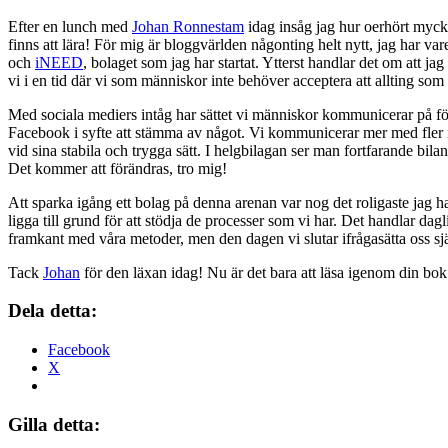
Efter en lunch med
Johan Ronnestam
idag insåg jag hur oerhört myck
finns att lära! För mig är bloggvärlden någonting helt nytt, jag har var
och
iNEED
, bolaget som jag har startat. Ytterst handlar det om att j
vi i en tid där vi som människor inte behöver acceptera att allting som l
Med sociala mediers intåg har sättet vi människor kommunicerar på förä
Facebook i syfte att stämma av något. Vi kommunicerar mer med fler 
vid sina stabila och trygga sätt. I helgbilagan ser man fortfarande bi
Det kommer att förändras, tro mig!
Att sparka igång ett bolag på denna arenan var nog det roligaste jag ha
ligga till grund för att stödja de processer som vi har. Det handlar dag
framkant med våra metoder, men den dagen vi slutar ifrågasätta oss sjä
Tack
Johan
för den läxan idag! Nu är det bara att läsa igenom din bok 
Dela detta:
Facebook
X
Gilla detta: