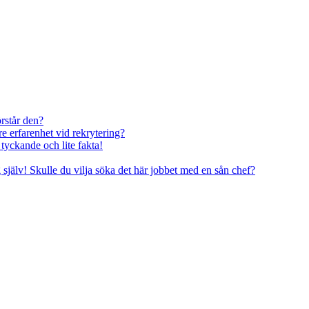
rstår den?
re erfarenhet vid rekrytering?
tyckande och lite fakta!
g själv! Skulle du vilja söka det här jobbet med en sån chef?