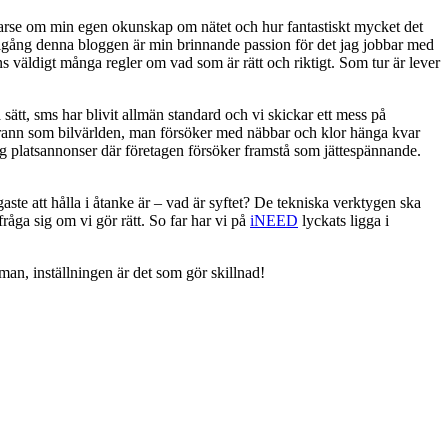
varse om min egen okunskap om nätet och hur fantastiskt mycket det
agit igång denna bloggen är min brinnande passion för det jag jobbar med
ns väldigt många regler om vad som är rätt och riktigt. Som tur är lever
ätt, sms har blivit allmän standard och vi skickar ett mess på
grann som bilvärlden, man försöker med näbbar och klor hänga kvar
äng platsannonser där företagen försöker framstå som jättespännande.
aste att hålla i åtanke är – vad är syftet? De tekniska verktygen ska
fråga sig om vi gör rätt. So far har vi på
iNEED
lyckats ligga i
 man, inställningen är det som gör skillnad!