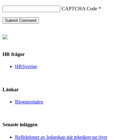
CAPTCHA Code
*
HR frågor
HRSverige
Länkar
Bloggportalen
Senaste inläggen
Reflektioner av ledarskap när tekniken tar över