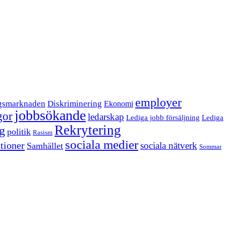
employer
gsmarknaden
Diskriminering
Ekonomi
jobbsökande
gor
ledarskap
Lediga jobb försäljning
Lediga
Rekrytering
ng
politik
Rasism
sociala medier
tioner
sociala nätverk
Samhället
Sommar