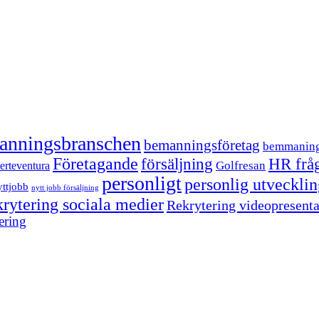
anningsbranschen
bemanningsföretag
bemmanin
Företagande
försäljning
HR frå
Golfresan
erteventura
personligt
personlig utveckli
yttjobb
nytt jobb försäljning
krytering sociala medier
Rekrytering videopresenta
ering