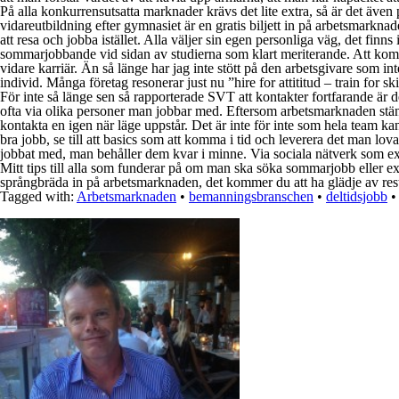
På alla konkurrensutsatta marknader krävs det lite extra, så är det även 
vidareutbildning efter gymnasiet är en gratis biljett in på arbetsmarkna
att resa och jobba istället. Alla väljer sin egen personliga väg, det fin
sommarjobbande vid sidan av studierna som klart meriterande. Att kombin
vidare karriär. Än så länge har jag inte stött på den arbetsgivare som inte
individ. Många företag resonerar just nu ”hire for attititud – train for s
För inte så länge sen så rapporterade SVT att kontakter fortfarande är de
ofta via olika personer man jobbar med. Eftersom arbetsmarknaden ständi
kontakta en igen när läge uppstår. Det är inte för inte som hela team kan f
bra jobb, se till att basics som att komma i tid och leverera det man 
jobbat med, man behåller dem kvar i minne. Via sociala nätverk som ex Li
Mitt tips till alla som funderar på om man ska söka sommarjobb eller e
språngbräda in på arbetsmarknaden, det kommer du att ha glädje av resten
Tagged with:
Arbetsmarknaden
•
bemanningsbranschen
•
deltidsjobb