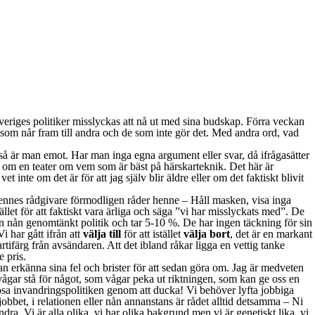
Sveriges politiker misslyckas att nå ut med sina budskap. Förra veckan
som når fram till andra och de som inte gör det. Med andra ord, vad
r så är man emot. Har man inga egna argument eller svar, då ifrågasätter
er om en teater om vem som är bäst på härskarteknik. Det här är
nte om det är för att jag själv blir äldre eller om det faktiskt blivit
hennes rådgivare förmodligen råder henne – Håll masken, visa inga
t för att faktiskt vara ärliga och säga ”vi har misslyckats med”. De
 utan nån genomtänkt politik och tar 5-10 %. De har ingen täckning för sin
i har gått ifrån att
välja till
för att istället
välja bort
, det är en markant
tifärg från avsändaren. Att det ibland råkar ligga en vettig tanke
e pris.
 kan erkänna sina fel och brister för att sedan göra om. Jag är medveten
vågar stå för något, som vågar peka ut riktningen, som kan ge oss en
ösa invandringspolitiken genom att ducka! Vi behöver lyfta jobbiga
bbet, i relationen eller nån annanstans är rådet alltid detsamma – Ni
ra. Vi är alla olika, vi har olika bakgrund men vi är genetiskt lika, vi