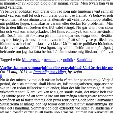
är människor av kött och blod o har samma värde. Men tyvärr kan vi inte
med varandra.
Vi behöver politiker som pratar om vad som inte fungerar i vårt samhäl
med vad som gått fel och som pratar om en väg framåt. Vi behöver politi
vision men låt oss åtminstone få alternativ att välja tro och hopp iställe
när politiker ljuger, smutskastar varann eller duckar för problemen. Männi
Nu är den lilla valrörelsen dvs EU valet stängd. Nu går vi in i den sto
bra och vad som misslyckades. Det finns ett uttryck som ofta används in
alla förstår utan att fokusera på att hitta motpartens svaga sidor. Berätta
Jag tror inte jag är ensam om att vara trött på att ständigt se partiledar
förändras och vi människor utvecklas. Därför måste politiken förändras me
ta del av de andras ”fel” i era ögon. Jag vill bli förförd att tro på någ
befriande om jag ska fatta beslut. Låt åtminstone mig förskonas från va
Tagged with:
Mitt synsätt
•
personligt
•
politik
•
Samhället
Varför ska man sommarjobba eller extrajobba? Vad är det för me
On 13 maj, 2014, in
Personlig utveckling
, by stefan
0
Nu är det mitten av maj och nästan hela våren har passerat revy. Varje å
period, de sista tentorna skall klaras av, inlämningsarbeten, uppsatser o
ska in i en redan fulltecknad kalender, klart det blir lite stressigt. Å 
yrkeserfarenhet. Klart livet kan te sig en smula svårt, det måste helt enke
Jag tänkte passa på att förtälja lite om hur många arbetsgivare resoner
förmånen att få träffa företag och prata rekrytering och jobb i allmänhe
Slutsatserna är många och jag tolkar dem som relativt samstämmiga kring 
visa det i handling. Sommarjobb och extrajobb vid sidan av studierna visa
att man förstår värdet av att kavla upp ärmarna, att man har kapacitet a