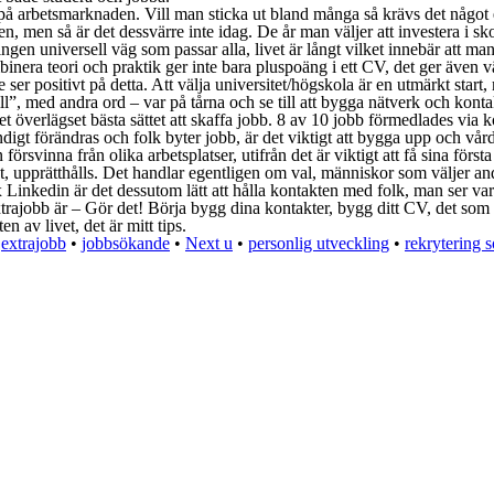
på arbetsmarknaden. Vill man sticka ut bland många så krävs det något ext
den, men så är det dessvärre inte idag. De år man väljer att investera i
ns ingen universell väg som passar alla, livet är långt vilket innebär att
era teori och praktik ger inte bara pluspoäng i ett CV, det ger även vär
 ser positivt på detta. Att välja universitet/högskola är en utmärkt start,
kill”, med andra ord – var på tårna och se till att bygga nätverk och konta
t överlägset bästa sättet att skaffa jobb. 8 av 10 jobb förmedlades via k
gt förändras och folk byter jobb, är det viktigt att bygga upp och vård
örsvinna från olika arbetsplatser, utifrån det är viktigt att få sina första
lovat, upprätthålls. Det handlar egentligen om val, människor som välje
nkedin är det dessutom lätt att hålla kontakten med folk, man ser var and
xtrajobb är – Gör det! Börja bygg dina kontakter, bygg ditt CV, det som
 av livet, det är mitt tips.
•
extrajobb
•
jobbsökande
•
Next u
•
personlig utveckling
•
rekrytering 