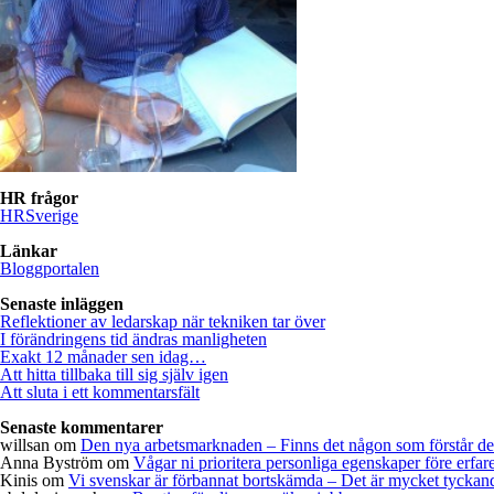
HR frågor
HRSverige
Länkar
Bloggportalen
Senaste inläggen
Reflektioner av ledarskap när tekniken tar över
I förändringens tid ändras manligheten
Exakt 12 månader sen idag…
Att hitta tillbaka till sig själv igen
Att sluta i ett kommentarsfält
Senaste kommentarer
willsan
om
Den nya arbetsmarknaden – Finns det någon som förstår d
Anna Byström
om
Vågar ni prioritera personliga egenskaper före erfar
Kinis
om
Vi svenskar är förbannat bortskämda – Det är mycket tyckande