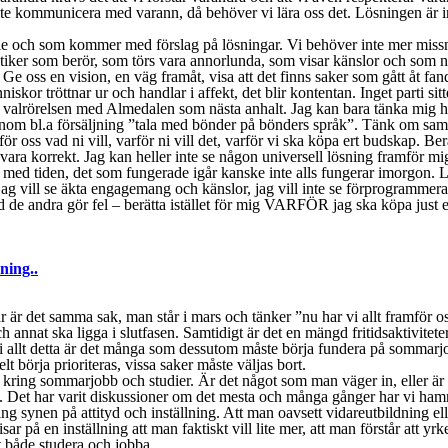
 kommunicera med varann, då behöver vi lära oss det. Lösningen är inte a
le och som kommer med förslag på lösningar. Vi behöver inte mer missnö
ker som berör, som törs vara annorlunda, som visar känslor och som når 
t. Ge oss en vision, en väg framåt, visa att det finns saker som gått åt f
skor tröttnar ur och handlar i affekt, det blir kontentan. Inget parti sitt
ra valrörelsen med Almedalen som nästa anhalt. Jag kan bara tänka mig h
om bl.a försäljning ”tala med bönder på bönders språk”. Tänk om samtlig
 för oss vad ni vill, varför ni vill det, varför vi ska köpa ert budskap. Be
e svara korrekt. Jag kan heller inte se någon universell lösning framför mi
d tiden, det som fungerade igår kanske inte alls fungerar imorgon. Låt os
ot, jag vill se äkta engagemang och känslor, jag vill inte se förprogramme
d de andra gör fel – berätta istället för mig VARFÖR jag ska köpa just 
ning..
r är det samma sak, man står i mars och tänker ”nu har vi allt framför os
ch annat ska ligga i slutfasen. Samtidigt är det en mängd fritidsaktivitet
mitt i allt detta är det många som dessutom måste börja fundera på sommar
lt börja prioriteras, vissa saker måste väljas bort.
ar kring sommarjobb och studier. Är det något som man väger in, eller är
t. Det har varit diskussioner om det mesta och många gånger har vi hamna
synen på attityd och inställning. Att man oavsett vidareutbildning eller 
r på en inställning att man faktiskt vill lite mer, att man förstår att yr
tt både studera och jobba.