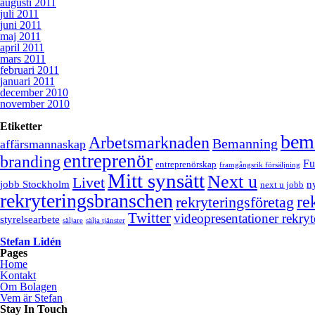
augusti 2011
juli 2011
juni 2011
maj 2011
april 2011
mars 2011
februari 2011
januari 2011
december 2010
november 2010
Etiketter
bem
Arbetsmarknaden
Bemanning
affärsmannaskap
entreprenör
branding
Fu
entreprenörskap
framgångsrik försäljning
Mitt synsätt
Next u
Livet
jobb Stockholm
n
next u jobb
rekryteringsbranschen
re
rekryteringsföretag
Twitter
videopresentationer rekryt
styrelsearbete
säljare
sälja tjänster
Stefan Lidén
Pages
Home
Kontakt
Om Bolagen
Vem är Stefan
Stay In Touch