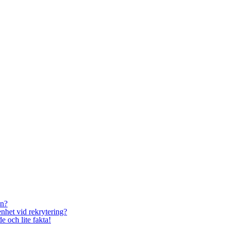
en?
enhet vid rekrytering?
 och lite fakta!