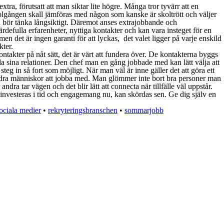
ra, förutsatt att man siktar lite högre. Många tror tyvärr att en
 skolgången skall jämföras med någon som kanske är skoltrött och väljer
 man bör tänka långsiktigt. Däremot anses extrajobbande och
defulla erfarenheter, nyttiga kontakter och kan vara insteget för en
 men det är ingen garanti för att lyckas, det valet ligger på varje enskild
kter.
ontakter på nåt sätt, det är värt att fundera över. De kontakterna byggs
a sina relationer. Den chef man en gång jobbade med kan lätt välja att
 steg in så fort som möjligt. När man väl är inne gäller det att göra ett
r andra människor att jobba med. Man glömmer inte bort bra personer man
ra tar vägen och det blir lätt att connecta när tillfälle väl uppstår.
 investeras i tid och engagemang nu, kan skördas sen. Ge dig själv en
sociala medier
•
rekryteringsbranschen
•
sommarjobb