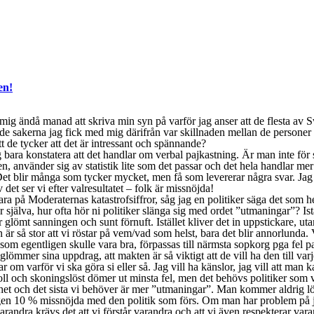
en!
mig ändå manad att skriva min syn på varför jag anser att de flesta av 
e sakerna jag fick med mig därifrån var skillnaden mellan de personer 
de tycker att det är intressant och spännande?
jag bara konstatera att det handlar om verbal pajkastning. Är man inte fö
n, använder sig av statistik lite som det passar och det hela handlar m
t blir många som tycker mycket, men få som levererar några svar. Jag vet i
et ser vi efter valresultatet – folk är missnöjda!
a på Moderaternas katastrofsiffror, såg jag en politiker säga det som 
, hur ofta hör ni politiker slänga sig med ordet ”utmaningar”? Iställe
 har glömt sanningen och sunt förnuft. Istället kliver det in uppstickare,
r så stor att vi röstar på vem/vad som helst, bara det blir annorlunda. V
om egentligen skulle vara bra, förpassas till närmsta sopkorg pga fel par
lömmer sina uppdrag, att makten är så viktigt att de vill ha den till varj
ar om varför vi ska göra si eller så. Jag vill ha känslor, jag vill att man
oll och skoningslöst dömer ut minsta fel, men det behövs politiker som 
ghet och det sista vi behöver är mer ”utmaningar”. Man kommer aldrig l
ligen 10 % missnöjda med den politik som förs. Om man har problem på jo
dra krävs det att vi förstår varandra och att vi även respekterar varand