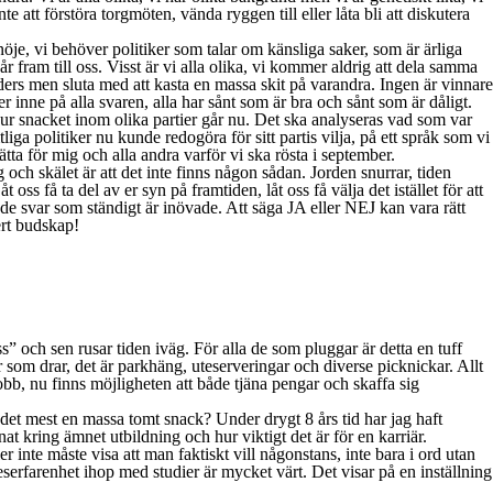
tt förstöra torgmöten, vända ryggen till eller låta bli att diskutera
je, vi behöver politiker som talar om känsliga saker, som är ärliga
fram till oss. Visst är vi alla olika, vi kommer aldrig att dela samma
anders men sluta med att kasta en massa skit på varandra. Ingen är vinnare
er inne på alla svaren, alla har sånt som är bra och sånt som är dåligt.
ur snacket inom olika partier går nu. Det ska analyseras vad som var
a politiker nu kunde redogöra för sitt partis vilja, på ett språk som vi
rätta för mig och alla andra varför vi ska rösta i september.
g och skälet är att det inte finns någon sådan. Jorden snurrar, tiden
s få ta del av er syn på framtiden, låt oss få välja det istället för att
rade svar som ständigt är inövade. Att säga JA eller NEJ kan vara rätt
ert budskap!
s” och sen rusar tiden iväg. För alla de som pluggar är detta en tuff
er som drar, det är parkhäng, uteserveringar och diverse picknickar. Allt
jobb, nu finns möjligheten att både tjäna pengar och skaffa sig
 det mest en massa tomt snack? Under drygt 8 års tid har jag haft
t kring ämnet utbildning och hur viktigt det är för en karriär.
inte måste visa att man faktiskt vill någonstans, inte bara i ord utan
keserfarenhet ihop med studier är mycket värt. Det visar på en inställning