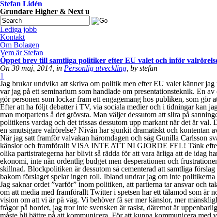
Stefan Lidén
Grundare Higher & Next u
Lediga jobb
Kontakt
Om Bolagen
Vem är Stefan
Öppet brev till samtliga politiker efter EU valet och inför valrörels
On 30 maj, 2014, in
Personlig utveckling
, by stefan
1
Jag brukar undvika att skriva om politik men efter EU valet känner jag 
var jag på ett seminarium som handlade om presentationsteknik. En av d
gör personen som lockar fram ett engagemang hos publiken, som gör att 
Efter att ha följt debatter i TV, via sociala medier och i tidningar kan 
man motpartens å det grövsta. Man väljer dessutom att slira på sanninge
politikens vardag och det trissas dessutom upp markant när det är val. De
en smutsigare valrörelse? Nivån har sjunkit dramatiskt och kontentan av d
När jag satt framför valvakan häromdagen och såg Gunilla Carlsson svar
känslor och framförallt VISA INTE ATT NI GJORDE FEL! Tänk efter själva
olika partistrategerna har blivit så rädda för att vara ärliga att de idag
ekonomi, inte nån ordentlig budget men desperationen och frustrationen ä
skillnad. Blockpolitiken är dessutom så cementerad att samtliga förslag s
bakom förslaget spelar ingen roll. Ibland undrar jag om inte politikerna g
Jag saknar ordet ”varför” inom politiken, att partierna tar ansvar och tal
om att media med framförallt Twitter i spetsen har ett tålamod som är n
vision om att vi är på väg. Vi behöver få ser mer känslor, mer mänskli
frågor på bordet, jag tror inte svensken är rasist, däremot är uppenbar
måste bli bättre på att kommunicera. För att kunna kommunicera med varan