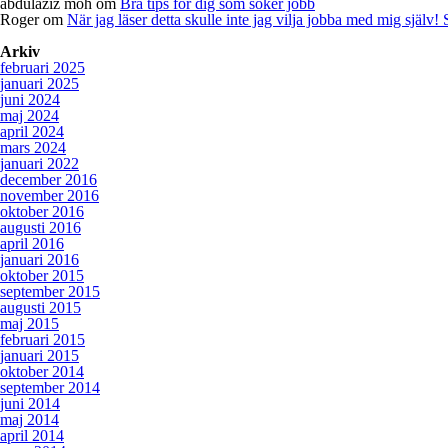
abdulaziz moh
om
Bra tips för dig som söker jobb
Roger
om
När jag läser detta skulle inte jag vilja jobba med mig själv!
Arkiv
februari 2025
januari 2025
juni 2024
maj 2024
april 2024
mars 2024
januari 2022
december 2016
november 2016
oktober 2016
augusti 2016
april 2016
januari 2016
oktober 2015
september 2015
augusti 2015
maj 2015
februari 2015
januari 2015
oktober 2014
september 2014
juni 2014
maj 2014
april 2014