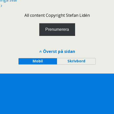
inga svar
All content Copyright Stefan Lidén
Prenumerera
Överst på sidan
Mobil
Skrivbord