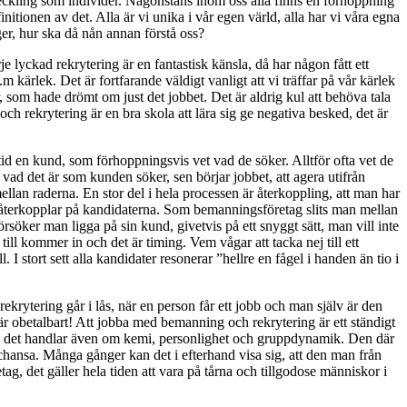
veckling som individer. Någonstans inom oss alla finns en förhoppning
tionen av det. Alla är vi unika i vår egen värld, alla har vi våra egna
nger, hur ska då nån annan förstå oss?
lyckad rekrytering är en fantastisk känsla, då har någon fått ett
m kärlek. Det är fortfarande väldigt vanligt att vi träffar på vår kärlek
r, som hade drömt om just det jobbet. Det är aldrig kul att behöva tala
och rekrytering är en bra skola att lära sig ge negativa besked, det är
d en kund, som förhoppningsvis vet vad de söker. Alltför ofta vet de
n vad det är som kunden söker, sen börjar jobbet, att agera utifrån
 mellan raderna. En stor del i hela processen är återkoppling, att man har
nte återkopplar på kandidaterna. Som bemanningsföretag slits man mellan
rsöker man ligga på sin kund, givetvis på ett snyggt sätt, man vill inte
till kommer in och det är timing. Vem vågar att tacka nej till ett
I stort sett alla kandidater resonerar ”hellre en fågel i handen än tio i
ekrytering går i lås, när en person får ett jobb och man själv är den
 är obetalbart! Att jobba med bemanning och rekrytering är ett ständigt
ens, det handlar även om kemi, personlighet och gruppdynamik. Den där
t chansa. Många gånger kan det i efterhand visa sig, att den man från
ag, det gäller hela tiden att vara på tårna och tillgodose människor i