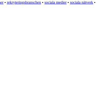
ner
•
rekryteringsbranschen
•
sociala medier
•
sociala nätverk
•