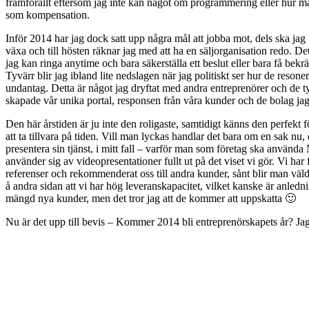
framförallt eftersom jag inte kan något om programmering eller hur ma
som kompensation.
Inför 2014 har jag dock satt upp några mål att jobba mot, dels ska jag b
växa och till hösten räknar jag med att ha en säljorganisation redo. De
jag kan ringa anytime och bara säkerställa ett beslut eller bara få bekräft
Tyvärr blir jag ibland lite nedslagen när jag politiskt ser hur de reson
undantag. Detta är något jag dryftat med andra entreprenörer och de tyc
skapade vår unika portal, responsen från våra kunder och de bolag ja
Den här årstiden är ju inte den roligaste, samtidigt känns den perfekt f
att ta tillvara på tiden. Vill man lyckas handlar det bara om en sak nu
presentera sin tjänst, i mitt fall – varför man som företag ska använd
använder sig av videopresentationer fullt ut på det viset vi gör. Vi har f
referenser och rekommenderat oss till andra kunder, sånt blir man väldi
å andra sidan att vi har hög leveranskapacitet, vilket kanske är anledn
mängd nya kunder, men det tror jag att de kommer att uppskatta 🙂
Nu är det upp till bevis – Kommer 2014 bli entreprenörskapets år? Jag s