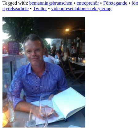
Tagged with:
bemanningsbranschen
•
entreprenör
•
Företagande
•
för
styrelsearbete
•
Twitter
•
videopresentationer rekrytering