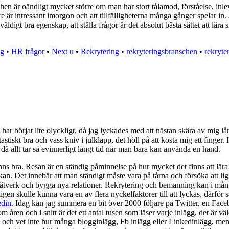
en är oändligt mycket större om man har stort tålamod, förståelse, inl
ngre är intressant imorgon och att tillfälligheterna många gånger spelar 
 väldigt bra egenskap, att ställa frågor är det absolut bästa sättet att l
ag
•
HR frågor
•
Next u
•
Rekrytering
•
rekryteringsbranschen
•
rekryte
t har börjat lite olyckligt, då jag lyckades med att nästan skära av mig 
ntastiskt bra och vass kniv i julklapp, det höll på att kosta mig ett fin
 då allt tar så evinnerligt långt tid när man bara kan använda en hand.
änns bra. Resan är en ständig påminnelse på hur mycket det finns att lä
. Det innebär att man ständigt måste vara på tårna och försöka att ligga 
 nätverk och bygga nya relationer. Rekrytering och bemanning kan i mån
igen skulle kunna vara en av flera nyckelfaktorer till att lyckas, därför 
edin
. Idag kan jag summera en bit över 2000 följare på Twitter, en Fa
ren och i snitt är det ett antal tusen som läser varje inlägg, det är vä
s och vet inte hur många blogginlägg, Fb inlägg eller Linkedinlägg, men 