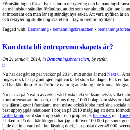
Förutsättningen för att lyckas inom rekrytering och bemanningsbransch
att människor ständigt förändras, att det som var aktuellt igår inte lä
är intressant och man lär sig ständigt nya saker. Att vara nyfiken är en
och rekrytering skulle nog svaret bli – Jag är oerhört nyfiken!
Tagged with:
Bemanning
•
bemanningsbranschen
•
bemanningsföret
Kan detta bli entreprenörskapets år?
On 21 januari, 2014, in
Bemanningsbranschen
, by stefan
0
Nu har det gått ett par veckor på 2014, mitt andra år med
Next u
. Åre
finger, dock har jag äntligen tagit väck det stora bandaget. Fick en fa
väl har läkt ihop. Har därför av naturlig anledning inte kunnat blogga,
Nu har vi på Next u avverkat vårt första hela verksamhetsår, vilket k
konkurrensutsatt bransch, det finns drygt 1000 bolag som slåss om kakan
ens tjänst ligger i framkant, man måste också jobba med sina sociala
bäst uppbyggda relationer. I början på 2010 insåg jag att detta förmodl
twitterkonto
samt starta upp sidor och grupper på
Facebook
och
Link
Linkedin. På den här bloggen har jag haft över 100 000 personer genom å
hade det inte varit nån kul läsning dock, har postat över 48 000 tweet