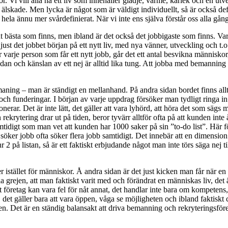
. Vi vill alla ha ett liv som innehåller glädje, värme, kärlek och en ut
skade. Men lycka är något som är väldigt individuellt, så är också defini
t hela ännu mer svårdefinierat. När vi inte ens själva förstår oss alla gå
sta som finns, men ibland är det också det jobbigaste som finns. Varje 
ust det jobbet början på ett nytt liv, med nya vänner, utveckling och t.o.
r varje person som får ett nytt jobb, går det ett antal besvikna människo
sidan och känslan av ett nej är alltid lika tung. Att jobba med bemanning 
ing – man är ständigt en mellanhand. På andra sidan bordet finns allti
kar och funderingar. I början av varje uppdrag försöker man tydligt ringa i
sonerar. Det är inte lätt, det gäller att vara lyhörd, att höra det som sägs
 rekrytering drar ut på tiden, beror tyvärr alltför ofta på att kunden i
mtidigt som man vet att kunden har 1000 saker på sin ”to-do list”. Här fö
 söker jobb ofta söker flera jobb samtidigt. Det innebär att en dimension 
å listan, så är ett faktiskt erbjudande något man inte törs säga nej till. 
 istället för människor. Å andra sidan är det just kicken man får när en r
a grejen, att man faktiskt varit med och förändrat en människas liv, det
 ett företag kan vara fel för nåt annat, det handlar inte bara om kompet
r, det gäller bara att vara öppen, våga se möjligheten och ibland faktisk
en. Det är en ständig balansakt att driva bemanning och rekryteringsföret