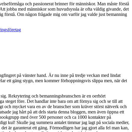
evelseförmåga och passionerat brinner för människor. Man måste förstå
in. Att jobba med människor som huvudsyssla är ofta väldig givande, det
ära sig förstå. Om någon frågade mig om varför jag valde just bemanning
ringsföretag
långfingret på vänster hand. Är nu inne på tredje veckan med lindat
ger. Har ett gäng stygn, men kommer förhoppningsvis slippa men, när det
ra sig. Rekrytering och bemanningsbranschen är en oerhört
steget före. Det handlar inte bara om att förnya sig och se till att
gt och mycket vara en av de branscher som kräver störst nätverk och
satsade jag hårt på att dels starta denna bloggen, men även öppna ett
cebookgrupp med över 500 personer och ca 1000 kontakter på
ldigt kul! Skulle jag summera antalet timmar jag lagt på sociala medier,
det är garanterat ett gäng. Förmodligen har jag gjort alla fel man kan,