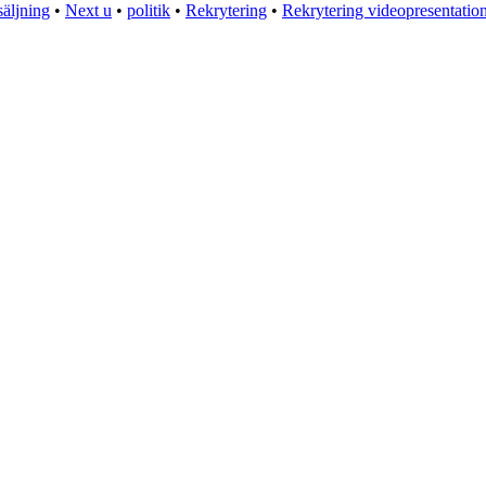
säljning
•
Next u
•
politik
•
Rekrytering
•
Rekrytering videopresentatio