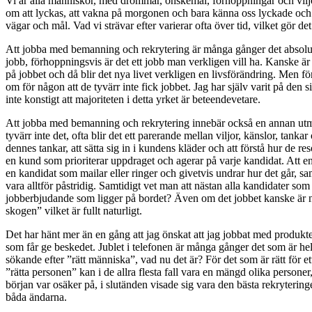
Vi är alla människor, med drömmar, önskemål, förhoppningar och viljor
om att lyckas, att vakna på morgonen och bara känna oss lyckade och äl
vägar och mål. Vad vi strävar efter varierar ofta över tid, vilket gör de
Att jobba med bemanning och rekrytering är många gånger det absolut bä
jobb, förhoppningsvis är det ett jobb man verkligen vill ha. Kanske är j
på jobbet och då blir det nya livet verkligen en livsförändring. Men fö
om för någon att de tyvärr inte fick jobbet. Jag har själv varit på den 
inte konstigt att majoriteten i detta yrket är beteendevetare.
Att jobba med bemanning och rekrytering innebär också en annan utman
tyvärr inte det, ofta blir det ett parerande mellan viljor, känslor, tan
dennes tankar, att sätta sig in i kundens kläder och att förstå hur de re
en kund som prioriterar uppdraget och agerar på varje kandidat. Att en
en kandidat som mailar eller ringer och givetvis undrar hur det går, sa
vara alltför påstridig. Samtidigt vet man att nästan alla kandidater som
jobberbjudande som ligger på bordet? Även om det jobbet kanske är nr 2 p
skogen” vilket är fullt naturligt.
Det har hänt mer än en gång att jag önskat att jag jobbat med produkter
som får ge beskedet. Jublet i telefonen är många gånger det som är hel
sökande efter ”rätt människa”, vad nu det är? För det som är rätt för
”rätta personen” kan i de allra flesta fall vara en mängd olika persone
början var osäker på, i slutänden visade sig vara den bästa rekrytering
båda ändarna.