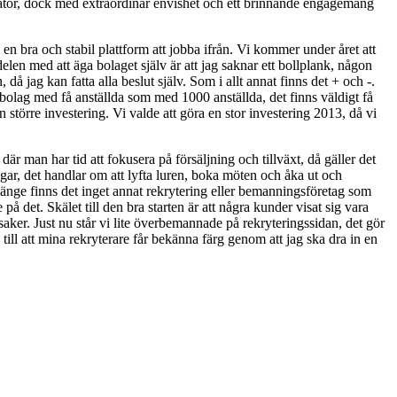
amatör, dock med extraordinär envishet och ett brinnande engagemang
 en bra och stabil plattform att jobba ifrån. Vi kommer under året att
elen med att äga bolaget själv är att jag saknar ett bollplank, någon
, då jag kan fatta alla beslut själv. Som i allt annat finns det + och -.
ör bolag med få anställda som med 1000 anställda, det finns väldigt få
 större investering. Vi valde att göra en stor investering 2013, då vi
där man har tid att fokusera på försäljning och tillväxt, då gäller det
vägar, det handlar om att lyfta luren, boka möten och åka ut och
länge finns det inget annat rekrytering eller bemanningsföretag som
 på det. Skälet till den bra starten är att några kunder visat sig vara
saker. Just nu står vi lite överbemannade på rekryteringssidan, det gör
till att mina rekryterare får bekänna färg genom att jag ska dra in en