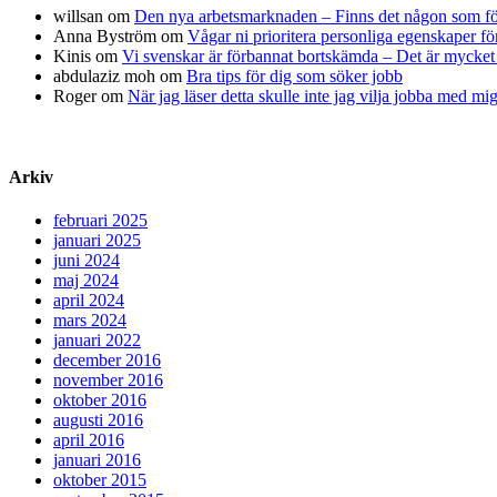
willsan
om
Den nya arbetsmarknaden – Finns det någon som fö
Anna Byström
om
Vågar ni prioritera personliga egenskaper fö
Kinis
om
Vi svenskar är förbannat bortskämda – Det är mycket 
abdulaziz moh
om
Bra tips för dig som söker jobb
Roger
om
När jag läser detta skulle inte jag vilja jobba med mi
Arkiv
februari 2025
januari 2025
juni 2024
maj 2024
april 2024
mars 2024
januari 2022
december 2016
november 2016
oktober 2016
augusti 2016
april 2016
januari 2016
oktober 2015