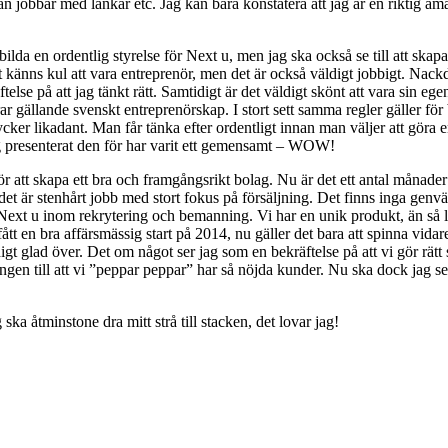
n jobbar med länkar etc. Jag kan bara konstatera att jag är en riktig 
ilda en ordentlig styrelse för Next u, men jag ska också se till att skapa
t känns kul att vara entreprenör, men det är också väldigt jobbigt. Nackd
else på att jag tänkt rätt. Samtidigt är det väldigt skönt att vara sin egen
erar gällande svenskt entreprenörskap. I stort sett samma regler gäller f
ker likadant. Man får tänka efter ordentligt innan man väljer att göra en
g presenterat den för har varit ett gemensamt – WOW!
ör att skapa ett bra och framgångsrikt bolag. Nu är det ett antal månader 
, det är stenhårt jobb med stort fokus på försäljning. Det finns inga gen
a Next u inom rekrytering och bemanning. Vi har en unik produkt, än så 
ått en bra affärsmässig start på 2014, nu gäller det bara att spinna vidare
gt glad över. Det om något ser jag som en bekräftelse på att vi gör rätt 
ingen till att vi ”peppar peppar” har så nöjda kunder. Nu ska dock jag se 
ka åtminstone dra mitt strå till stacken, det lovar jag!