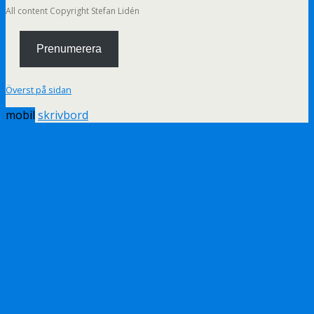
All content Copyright Stefan Lidén
Prenumerera
Överst på sidan
mobil
skrivbord