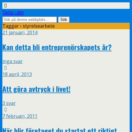
Stefan Lidén
Taggar › styrelsearbete
21 januari, 2014
Kan detta bli entreprenörskapets år?
inga svar
18 april, 2013
Att göra avtryck i livet!
3 svar
7 februari, 2011
När blir företaget du startat ett riktigt