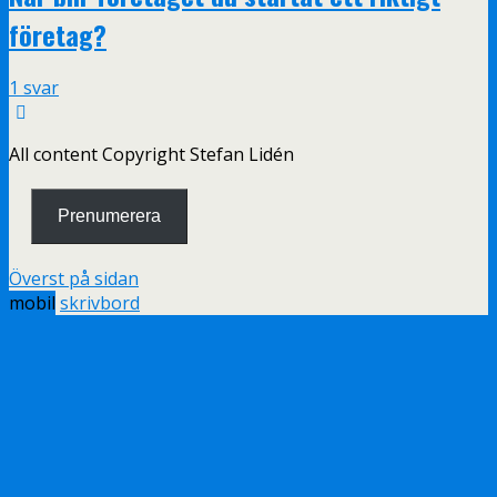
företag?
1 svar
All content Copyright Stefan Lidén
Prenumerera
Överst på sidan
mobil
skrivbord