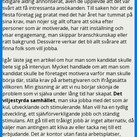
tidigare aldrig annonserat, även de upplevde att det var
svårt att få intressanta ansökanden. Till saken hör att de
flesta företag jag pratat med det här året har tummat på
sina krav, man nöjer sig allt oftare att söka efter
personer som är motiverade, har rätt inställning och
visar engagemang, man skippar branschkunskap eller
rätt bakgrund. Dessvärre verkar det bli allt svårare att
finna folk som vill jobba.
Igår läste jag en artikel om hur man som kandidat skulle
bete sig på intervjun. Mycket handlade om att man som
kandidat skulle be företaget motivera varför man skulle
börja där, ställa krav på arbetsgivaren och ifrågasätta
villkoren. Min gissning är att vi nu börjar skönja de
problem som vi själva under lång tid har skapat.
Det
viljestyrda samhället
, man ska jobba med det som är
kul, utvecklande och stimulerande. Man vill ha en tydlig
utveckling, ett självförverkligande jobb och ständig
stimulans. Att gå till ett tråkigt jobb är inget alternativ, då
väljer man antingen att kliva av eller tacka nej till ett
erbjudande. Det är kontor utan fasta arbetsplatser,