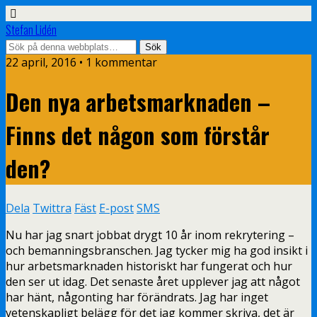
Stefan Lidén
22 april, 2016 • 1 kommentar
Den nya arbetsmarknaden –
Finns det någon som förstår
den?
Dela
Twittra
Fäst
E-post
SMS
Nu har jag snart jobbat drygt 10 år inom rekrytering –
och bemanningsbranschen. Jag tycker mig ha god insikt i
hur arbetsmarknaden historiskt har fungerat och hur
den ser ut idag. Det senaste året upplever jag att något
har hänt, någonting har förändrats. Jag har inget
vetenskapligt belägg för det jag kommer skriva, det är