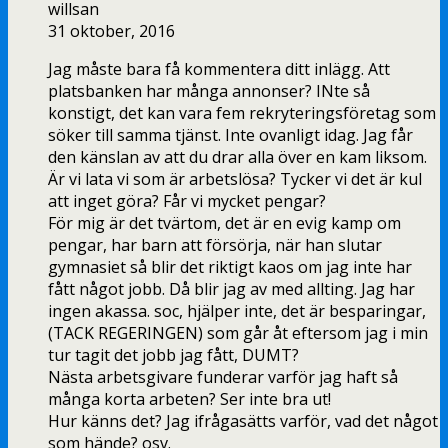
willsan
31 oktober, 2016
Jag måste bara få kommentera ditt inlägg. Att
platsbanken har många annonser? INte så
konstigt, det kan vara fem rekryteringsföretag som
söker till samma tjänst. Inte ovanligt idag. Jag får
den känslan av att du drar alla över en kam liksom.
Är vi lata vi som är arbetslösa? Tycker vi det är kul
att inget göra? Får vi mycket pengar?
För mig är det tvärtom, det är en evig kamp om
pengar, har barn att försörja, när han slutar
gymnasiet så blir det riktigt kaos om jag inte har
fått något jobb. Då blir jag av med allting. Jag har
ingen akassa. soc, hjälper inte, det är besparingar,
(TACK REGERINGEN) som går åt eftersom jag i min
tur tagit det jobb jag fått, DUMT?
Nästa arbetsgivare funderar varför jag haft så
många korta arbeten? Ser inte bra ut!
Hur känns det? Jag ifrågasätts varför, vad det något
som hände? osv.