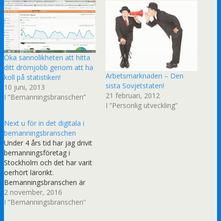
Öka sannolikheten att hitta
ditt drömjobb genom att ha
Arbetsmarknaden – Den
koll på statistiken!
sista Sovjetstaten!
10 juni, 2013
21 februari, 2012
I ”Bemanningsbranschen”
I ”Personlig utveckling”
Next u för in det digitala i
bemanningsbranschen
Under 4 års tid har jag drivit
bemanningsföretag i
Stockholm och det har varit
oerhört lärorikt.
Bemanningsbranschen är
precis som många andra
2 november, 2016
branscher, unik i sitt sätt att
I ”Bemanningsbranschen”
verka. Det mest unika med