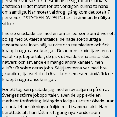
personer var så stort bestämde de sig för att skicka 3
anställda till det mötet för att verkligen kunna ta hand
om samtliga. När mötet väl drog igång kom det totalt 7
personer, 7 STYCKEN AV 75! Det är skrämmande dåliga
siffror.
Imorse snackade jag med en annan person som driver ett
bolag med 50-talet anställda, de hade sökt duktiga
medarbetare inom sälj, service och teamledare och fick
knappt några ansökningar. De annonserade tjänsterna
via olika jobbportaler, de gick ut via de egna anställdas
nätverk och använde en mängd andra kanaler, men
alltför få sökte deras jobb. Säljtjänsterna var med bra
grundlön, tjänstebil och 6 veckors semester, ändå fick de
knappt några ansökningar.
För ett tag sen pratade jag med en av säljarna på en av
Sveriges större jobbportaler, även de upplevde en
markant förändring. Mängden lediga tjänster ökade utan
att antalet ansökningar följde med i samma takt. Han
berättade att han fått in ett gäng nya kunder som