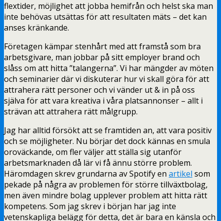
flextider, möjlighet att jobba hemifrån och helst ska man
inte behövas utsättas för att resultaten mäts – det kan
anses kränkande.
Företagen kämpar stenhårt med att framstå som bra
arbetsgivare, man jobbar på sitt employer brand och
slåss om att hitta ”talangerna”. Vi har mängder av möten
och seminarier där vi diskuterar hur vi skall göra för att
attrahera rätt personer och vi vänder ut & in på oss
själva för att vara kreativa i våra platsannonser – allt i
strävan att attrahera rätt målgrupp.
Jag har alltid försökt att se framtiden an, att vara positiv
och se möjligheter. Nu börjar det dock kännas en smula
oroväckande, om fler väljer att ställa sig utanför
arbetsmarknaden då lär vi få ännu större problem.
Häromdagen skrev grundarna av Spotify en
artikel
som
pekade på några av problemen för större tillväxtbolag,
men även mindre bolag upplever problem att hitta rätt
kompetens. Som jag skrev i början har jag inte
vetenskapliga belägg för detta, det är bara en känsla och