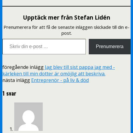
bemanningsbranschen är att
det är människor i alla lägen.
Traditionellt i försäljning
Upptäck mer från Stefan Lidén
handlar det om att köpare…
Prenumerera för att få de senaste inläggen skickade till din e-
post.
Skriv din e-post …
Prenumerera
föregående inlägg
Jag blev till sist pappa jag med -
kärleken till min dotter är omöjlig att beskriva.
nästa inlägg
Entreprenör - på liv & död
1 svar