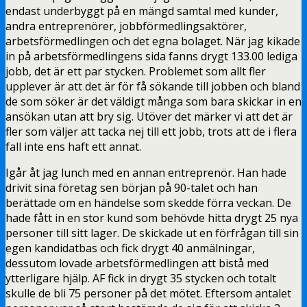
endast underbyggt på en mängd samtal med kunder,
andra entreprenörer, jobbförmedlingsaktörer,
arbetsförmedlingen och det egna bolaget. När jag kikade
in på arbetsförmedlingens sida fanns drygt 133.00 lediga
jobb, det är ett par stycken. Problemet som allt fler
upplever är att det är för få sökande till jobben och bland
de som söker är det väldigt många som bara skickar in en
ansökan utan att bry sig. Utöver det märker vi att det är
fler som väljer att tacka nej till ett jobb, trots att de i flera
fall inte ens haft ett annat.
Igår åt jag lunch med en annan entreprenör. Han hade
drivit sina företag sen början på 90-talet och han
berättade om en händelse som skedde förra veckan. De
hade fått in en stor kund som behövde hitta drygt 25 nya
personer till sitt lager. De skickade ut en förfrågan till sin
egen kandidatbas och fick drygt 40 anmälningar,
dessutom lovade arbetsförmedlingen att bistå med
ytterligare hjälp. AF fick in drygt 35 stycken och totalt
skulle de bli 75 personer på det mötet. Eftersom antalet