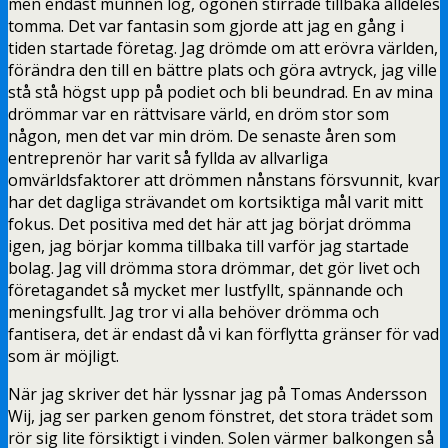
men endast munnen log, ögonen stirrade tillbaka alldeles
tomma. Det var fantasin som gjorde att jag en gång i
tiden startade företag. Jag drömde om att erövra världen,
förändra den till en bättre plats och göra avtryck, jag ville
stå stå högst upp på podiet och bli beundrad. En av mina
drömmar var en rättvisare värld, en dröm stor som
någon, men det var min dröm. De senaste åren som
entreprenör har varit så fyllda av allvarliga
omvärldsfaktorer att drömmen nånstans försvunnit, kvar
har det dagliga strävandet om kortsiktiga mål varit mitt
fokus. Det positiva med det här att jag börjat drömma
igen, jag börjar komma tillbaka till varför jag startade
bolag. Jag vill drömma stora drömmar, det gör livet och
företagandet så mycket mer lustfyllt, spännande och
meningsfullt. Jag tror vi alla behöver drömma och
fantisera, det är endast då vi kan förflytta gränser för vad
som är möjligt.
När jag skriver det här lyssnar jag på Tomas Andersson
Wij, jag ser parken genom fönstret, det stora trädet som
rör sig lite försiktigt i vinden. Solen värmer balkongen så