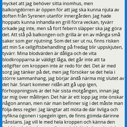
mycket att jag behöver sitta inomhus, men
balkongdörren är öppen för att jag ska kunna njuta av
doften från Syrenen utanför innergården. Jag hade
hoppats kunna inhandla en grill förra veckan, tyvärr
orkade jag inte, men så fort febern släpper ska jag göra
det. Att stå på balkongen och grilla är en av många små
saker som ger njutning. Som det ser ut nu, finns risken
att min 5.e cellgiftsbehandling på fredag blir uppskjuten,
tyvärr. Mina blodvärden är dåliga och de vita
blodkropparna är väldigt låga, det går inte att ta
cellgifter om kroppen inte är redo för det. Det är med
sorg jag tänker på det, men jag försöker se det hela i
större sammanhang, jag börjar ändå närma mig slutet av
det här. Snart kommer ridån att gå upp igen,
förhoppningsvis är det här sista motgången, innan jag
tar mig över mållinjen. Det här är ett lopp jag inte önskar
någon annan, men när man befinner sig i det måste man
följa dess regler. Jag längtar att möta de där livliga och
nyfikna ögonen i spegeln igen, de finns gömda därinne
nånstans. Jag vill le med hela kroppen och känna den