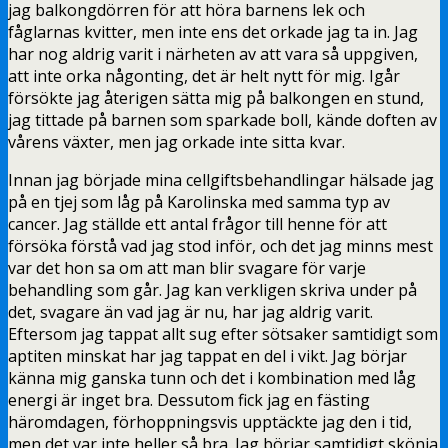
jag balkongdörren för att höra barnens lek och
fåglarnas kvitter, men inte ens det orkade jag ta in. Jag
har nog aldrig varit i närheten av att vara så uppgiven,
att inte orka någonting, det är helt nytt för mig. Igår
försökte jag återigen sätta mig på balkongen en stund,
jag tittade på barnen som sparkade boll, kände doften av
vårens växter, men jag orkade inte sitta kvar.
Innan jag började mina cellgiftsbehandlingar hälsade jag
på en tjej som låg på Karolinska med samma typ av
cancer. Jag ställde ett antal frågor till henne för att
försöka förstå vad jag stod inför, och det jag minns mest
var det hon sa om att man blir svagare för varje
behandling som går. Jag kan verkligen skriva under på
det, svagare än vad jag är nu, har jag aldrig varit.
Eftersom jag tappat allt sug efter sötsaker samtidigt som
aptiten minskat har jag tappat en del i vikt. Jag börjar
känna mig ganska tunn och det i kombination med låg
energi är inget bra. Dessutom fick jag en fästing
häromdagen, förhoppningsvis upptäckte jag den i tid,
men det var inte heller så bra. Jag börjar samtidigt skönja