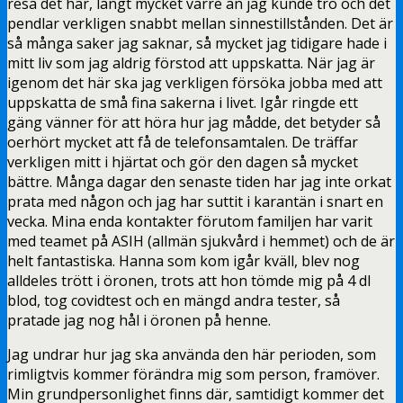
resa det här, långt mycket värre än jag kunde tro och det
pendlar verkligen snabbt mellan sinnestillstånden. Det är
så många saker jag saknar, så mycket jag tidigare hade i
mitt liv som jag aldrig förstod att uppskatta. När jag är
igenom det här ska jag verkligen försöka jobba med att
uppskatta de små fina sakerna i livet. Igår ringde ett
gäng vänner för att höra hur jag mådde, det betyder så
oerhört mycket att få de telefonsamtalen. De träffar
verkligen mitt i hjärtat och gör den dagen så mycket
bättre. Många dagar den senaste tiden har jag inte orkat
prata med någon och jag har suttit i karantän i snart en
vecka. Mina enda kontakter förutom familjen har varit
med teamet på ASIH (allmän sjukvård i hemmet) och de är
helt fantastiska. Hanna som kom igår kväll, blev nog
alldeles trött i öronen, trots att hon tömde mig på 4 dl
blod, tog covidtest och en mängd andra tester, så
pratade jag nog hål i öronen på henne.
Jag undrar hur jag ska använda den här perioden, som
rimligtvis kommer förändra mig som person, framöver.
Min grundpersonlighet finns där, samtidigt kommer det