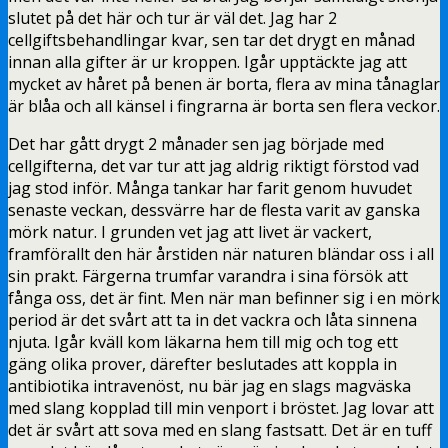
slutet på det här och tur är väl det. Jag har 2
cellgiftsbehandlingar kvar, sen tar det drygt en månad
innan alla gifter är ur kroppen. Igår upptäckte jag att
mycket av håret på benen är borta, flera av mina tånaglar
är blåa och all känsel i fingrarna är borta sen flera veckor.
Det har gått drygt 2 månader sen jag började med
cellgifterna, det var tur att jag aldrig riktigt förstod vad
jag stod inför. Många tankar har farit genom huvudet
senaste veckan, dessvärre har de flesta varit av ganska
mörk natur. I grunden vet jag att livet är vackert,
framförallt den här årstiden när naturen bländar oss i all
sin prakt. Färgerna trumfar varandra i sina försök att
fånga oss, det är fint. Men när man befinner sig i en mörk
period är det svårt att ta in det vackra och låta sinnena
njuta. Igår kväll kom läkarna hem till mig och tog ett
gäng olika prover, därefter beslutades att koppla in
antibiotika intravenöst, nu bär jag en slags magväska
med slang kopplad till min venport i bröstet. Jag lovar att
det är svårt att sova med en slang fastsatt. Det är en tuff