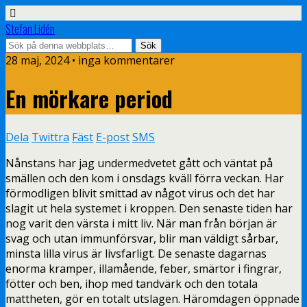
Stefan Lidén
28 maj, 2024 • inga kommentarer
En mörkare period
Dela
Twittra
Fäst
E-post
SMS
Nånstans har jag undermedvetet gått och väntat på
smällen och den kom i onsdags kväll förra veckan. Har
förmodligen blivit smittad av något virus och det har
slagit ut hela systemet i kroppen. Den senaste tiden har
nog varit den värsta i mitt liv. När man från början är
svag och utan immunförsvar, blir man väldigt sårbar,
minsta lilla virus är livsfarligt. De senaste dagarnas
enorma kramper, illamående, feber, smärtor i fingrar,
fötter och ben, ihop med tandvärk och den totala
mattheten, gör en totalt utslagen. Häromdagen öppnade