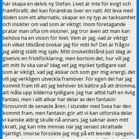
här skapa en delvis ny Stefan. Livet är inte för evigt och
framförallt, det kan förändras över en natt. Att leva med
döden som ett alternativ, skapar en ny typ av tacksamhet
och insikter om vad som är viktigt. Inom företagande
pratar man ofta om visioner, jag tror även att man kan
behöva ha en vision för livet. Vem är jag, vad är viktigt
och vilket tillstånd önskar jag för mitt liv? Det är frågor
jag aldrig ställt mig själv. Mitt önsketillstånd just idag är
givetvis en friskförklaring, men bortom det, hur vill jag
att mitt liv ska vara? Idag vet jag mycket tydligare vad
som är viktigt, vad jag älskar och som ger mig energi, det
vill jag verkligen utveckla framöver. För egen del har jag
kommit fram till att jag behöver bli bättre på att drömma,
att måla upp bilderna tydligare. Jag har alltid haft en livlig
fantasi, men i allt allvar har delar av den fantasin
försvunnit de senaste åren. I stunder med Svea har den
kommit fram, men fantasin gör att vi kan utforska delar
vi kanske aldrig skulle nå annars. Jag saknar även mitt
skratt, jag kan inte minnas när jag senast skrattade
hjärtligt. Imorse försökte jag mig på ett leende i spegeln,