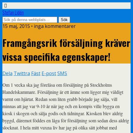
Stefan Lidén
15 maj, 2015 • inga kommentarer
Framgångsrik försäljning kräver
vissa specifika egenskaper!
Dela
Twittra
Fäst
E-post
SMS
Om 1 vecka ska jag föreläsa om försäljning på Stockholms
Handelskammare. Försäljning är ett ämne som ligger mig väldigt
varmt om hjärtat. Redan som liten grabb började jag sälja, vill
minnas att jag var 9-10 år när jag och en kompis ville bygga en
kiosk i skogen och sälja godis och tidningar. Kiosken blev aldrig
byggd, däremot föddes en låga för försäljning som sedan dess aldrig
slocknat. I hela mitt vuxna liv har jag på olika sätt jobbat med