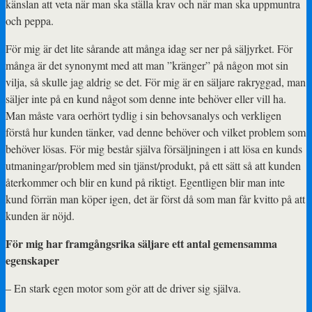
känslan att veta när man ska ställa krav och när man ska uppmuntra
och peppa.
För mig är det lite sårande att många idag ser ner på säljyrket. För
många är det synonymt med att man ”kränger” på någon mot sin
vilja, så skulle jag aldrig se det. För mig är en säljare rakryggad, man
säljer inte på en kund något som denne inte behöver eller vill ha.
Man måste vara oerhört tydlig i sin behovsanalys och verkligen
förstå hur kunden tänker, vad denne behöver och vilket problem som
behöver lösas. För mig består själva försäljningen i att lösa en kunds
utmaningar/problem med sin tjänst/produkt, på ett sätt så att kunden
återkommer och blir en kund på riktigt. Egentligen blir man inte
kund förrän man köper igen, det är först då som man får kvitto på att
kunden är nöjd.
För mig har framgångsrika säljare ett antal gemensamma
egenskaper
– En stark egen motor som gör att de driver sig själva.