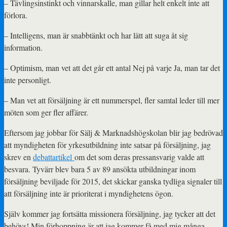
– Tävlingsinstinkt och vinnarskalle, man gillar helt enkelt inte att
förlora.
– Intelligens, man är snabbtänkt och har lätt att suga åt sig
information.
– Optimism, man vet att det går ett antal Nej på varje Ja, man tar det
inte personligt.
– Man vet att försäljning är ett nummerspel, fler samtal leder till mer
möten som ger fler affärer.
Eftersom jag jobbar för Sälj & Marknadshögskolan blir jag bedrövad
att myndigheten för yrkesutbildning inte satsar på försäljning, jag
skrev en
debattartikel
om det som deras pressansvarig valde att
besvara. Tyvärr blev bara 5 av 89 ansökta utbildningar inom
försäljning beviljade för 2015, det skickar ganska tydliga signaler till
att försäljning inte är prioriterat i myndighetens ögon.
Själv kommer jag fortsätta missionera försäljning, jag tycker att det
behövs! Min förhoppning är att jag kommer få med mig många