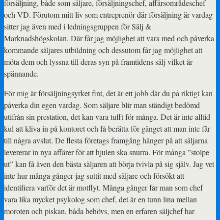
försäljning, både som säljare, försäljningschef, affärsområdeschef
och VD. Förutom mitt liv som entreprenör där försäljning är vardag
sitter jag även med i ledningsgruppen för Sälj &
Marknadshögskolan. Där får jag möjlighet att vara med och påverka
kommande säljares utbildning och dessutom får jag möjlighet att
möta dem och lyssna till deras syn på framtidens sälj vilket är
spännande.
För mig är försäljningsyrket fint, det är ett jobb där du på riktigt kan
påverka din egen vardag. Som säljare blir man ständigt bedömd
utifrån sin prestation, det kan vara tufft för många. Det är inte alltid
kul att kliva in på kontoret och få berätta för gänget att man inte får
till några avslut. De flesta företags framgång hänger på att säljarna
levererar in nya affärer för att hjulen ska snurra. För många ”stolpe
ut” kan få även den bästa säljaren att börja tvivla på sig själv. Jag vet
inte hur många gånger jag suttit med säljare och försökt att
identifiera varför det är motflyt. Många gånger får man som chef
vara lika mycket psykolog som chef, det är en tunn lina mellan
moroten och piskan, båda behövs, men en erfaren säljchef har