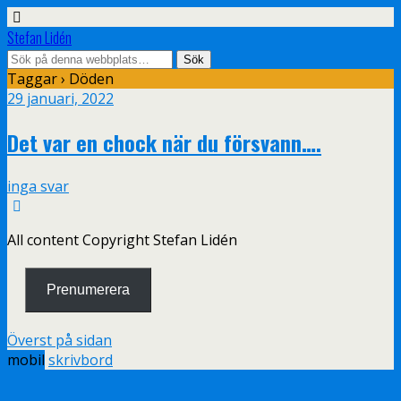
Stefan Lidén
Taggar › Döden
29 januari, 2022
Det var en chock när du försvann….
inga svar
All content Copyright Stefan Lidén
Prenumerera
Överst på sidan
mobil
skrivbord