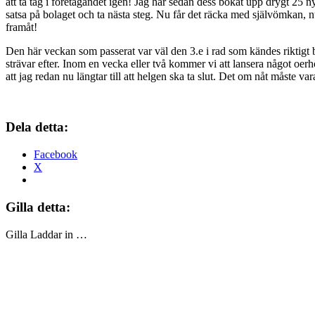
att ta tag i företagandet igen! Jag har sedan dess bokat upp drygt 25 n
satsa på bolaget och ta nästa steg. Nu får det räcka med självömkan, nu
framåt!
Den här veckan som passerat var väl den 3.e i rad som kändes riktigt b
strävar efter. Inom en vecka eller två kommer vi att lansera något oe
att jag redan nu längtar till att helgen ska ta slut. Det om nåt måste vara
Dela detta:
Facebook
X
Gilla detta:
Gilla
Laddar in …