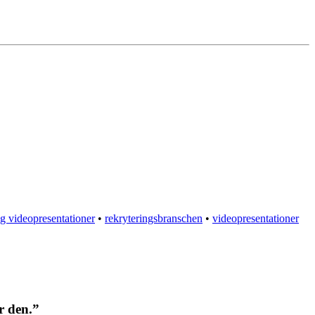
g videopresentationer
•
rekryteringsbranschen
•
videopresentationer
r den.”