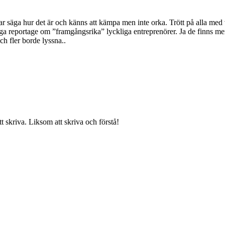
gar säga hur det är och känns att kämpa men inte orka. Trött på alla med 
ttiga reportage om ”framgångsrika” lyckliga entreprenörer. Ja de finns men 
ch fler borde lyssna..
tt skriva. Liksom att skriva och förstå!