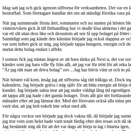
Idag satt jag och gick igenom siffrorna för verksamheten. Det var en l
bestraffad. Som företagare handlar det om att ständigt försöka vara på to
När jag summerade första året, sommaren och nu starten på hösten blev j
vintern/våren gick åt till förhandling hur vi skulle lösa aktierna i det
var ett slit utan dess like och dessutom att sen få upp bolaget på fötte
Samtidigt som jag kände den känslan började jag också slappna av och t
var som luften gick ur mig, jag började tappa hungern, energin och den
startat detta bolag endast i affekt.
I somras fick jag nästan ångest av att bara tänka på Next u, det var som
kändes som jag bara ville fly från allt, att jag var för trött för att 
”Är jag rätt man att driva bolag” osv…Jag har bitvis vänt ut och in på mi
När hösten väl kom, insåg jag att siffrorna såg rätt tråkiga ut. Dock i
kalendern. Jag började gräva i mig själv för att hitta energin att börja
kunder. Jag började sakta inse att jag under väldigt lång tid egentligen
att tappa allt jag hade i det gamla bolaget. Trots allt gör det fortfaran
månader efter att jag lämnat det. Med det försvann också alla mina pen
varit slut, att jag helt enkelt inte orkat med allt.
För några veckor sen började jag dock vakna till, då började jag summ
jag tror vem som helst hade varit totalt färdig efter den resan och då 
Jag bestämde mig då för att det var dags att börja ta tag i bitarna igen,