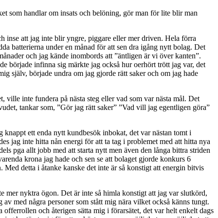
ket som handlar om insats och belöning, gör man för lite blir man
inse att jag inte blir yngre, piggare eller mer driven. Hela förra
ladda batterierna under en månad för att sen dra igång nytt bolag. Det
nonmånader och jag kände inombords att ”äntligen är vi över kanten”.
 började infinna sig märkte jag också hur oerhört trött jag var, det
 mig själv, började undra om jag gjorde rätt saker och om jag hade
t, ville inte fundera på nästa steg eller vad som var nästa mål. Det
uvudet, tankar som, ”Gör jag rätt saker” ”Vad vill jag egentligen göra”
ag knappt ett enda nytt kundbesök inbokat, det var nästan tomt i
s jag inte hitta nån energi för att ta tag i problemet med att hitta nya
dels pga allt jobb med att starta nytt men även den långa bittra striden
ade varenda krona jag hade och sen se att bolaget gjorde konkurs 6
Med detta i åtanke kanske det inte är så konstigt att energin bitvis
mer nyktra ögon. Det är inte så himla konstigt att jag var slutkörd,
 jag av med några personer som stått mig nära vilket också känns tungt.
 offerrollen och återigen sätta mig i förarsätet, det var helt enkelt dags