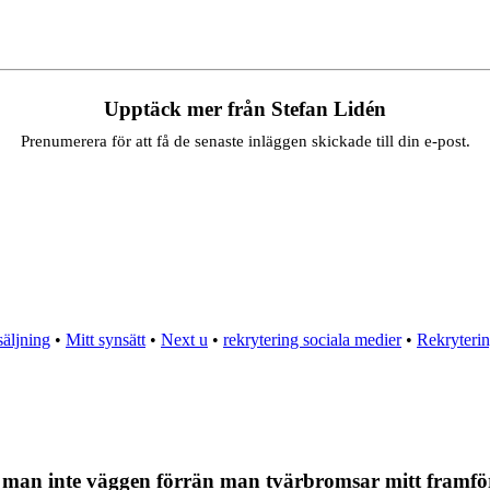
Upptäck mer från Stefan Lidén
Prenumerera för att få de senaste inläggen skickade till din e-post.
säljning
•
Mitt synsätt
•
Next u
•
rekrytering sociala medier
•
Rekryterin
r man inte väggen förrän man tvärbromsar mitt framfö