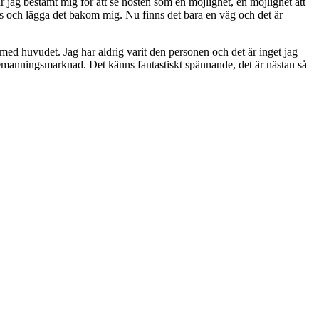
r jag bestämt mig för att se hösten som en möjlighet, en möjlighet att
elös och lägga det bakom mig. Nu finns det bara en väg och det är
 med huvudet. Jag har aldrig varit den personen och det är inget jag
bemanningsmarknad. Det känns fantastiskt spännande, det är nästan så