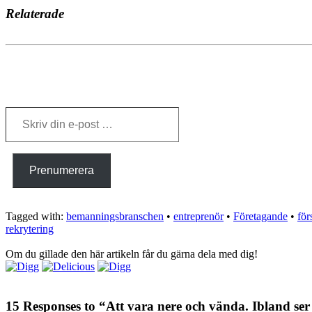
Relaterade
Skriv
din
e-
post
…
Prenumerera
Tagged with:
bemanningsbranschen
•
entreprenör
•
Företagande
•
för
rekrytering
Om du gillade den här artikeln får du gärna dela med dig!
15 Responses to “Att vara nere och vända. Ibland se