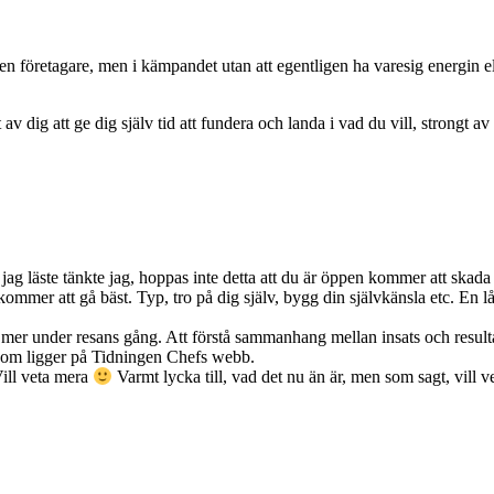
 egen företagare, men i kämpandet utan att egentligen ha varesig energin 
av dig att ge dig själv tid att fundera och landa i vad du vill, strongt av di
jag läste tänkte jag, hoppas inte detta att du är öppen kommer att skada 
kommer att gå bäst. Typ, tro på dig själv, bygg din självkänsla etc. En lå
er under resans gång. Att förstå sammanhang mellan insats och resultat! 
” som ligger på Tidningen Chefs webb.
ill veta mera
Varmt lycka till, vad det nu än är, men som sagt, vill v