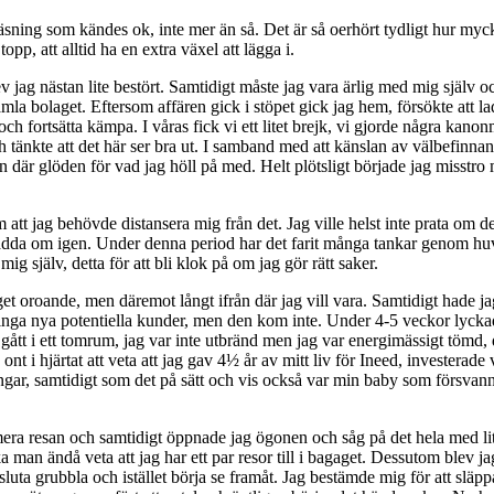
äsning som kändes ok, inte mer än så. Det är så oerhört tydligt hur myc
pp, att alltid ha en extra växel att lägga i.
ag nästan lite bestört. Samtidigt måste jag vara ärlig med mig själv och 
 gamla bolaget. Eftersom affären gick i stöpet gick jag hem, försökte att 
r och fortsätta kämpa. I våras fick vi ett litet brejk, vi gjorde några ka
änkte att det här ser bra ut. I samband med att känslan av välbefinnande
 där glöden för vad jag höll på med. Helt plötsligt började jag misstro
 att jag behövde distansera mig från det. Jag ville helst inte prata om de
orka ladda om igen. Under denna period har det farit många tankar genom h
g själv, detta för att bli klok på om jag gör rätt saker.
nget oroande, men däremot långt ifrån där jag vill vara. Samtidigt hade j
 ringa nya potentiella kunder, men den kom inte. Under 4-5 veckor lyckade
 gått i ett tomrum, jag var inte utbränd men jag var energimässigt tömd, 
de ont i hjärtat att veta att jag gav 4½ år av mitt liv för Ineed, invester
gar, samtidigt som det på sätt och vis också var min baby som försvann. 
era resan och samtidigt öppnade jag ögonen och såg på det hela med lite 
ska man ändå veta att jag har ett par resor till i bagaget. Dessutom blev
 sluta grubbla och istället börja se framåt. Jag bestämde mig för att släppa