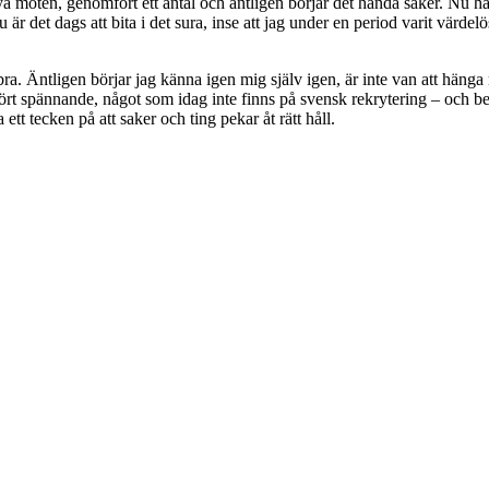
ya möten, genomfört ett antal och äntligen börjar det hända saker. Nu ha
 är det dags att bita i det sura, inse att jag under en period varit värd
ra. Äntligen börjar jag känna igen mig själv igen, är inte van att hänga
rhört spännande, något som idag inte finns på svensk rekrytering – och 
 ett tecken på att saker och ting pekar åt rätt håll.