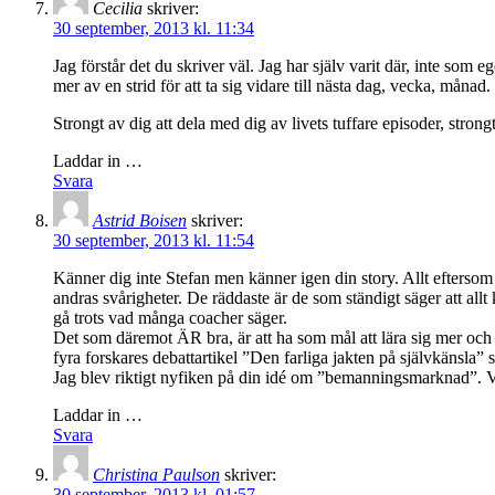
Cecilia
skriver:
30 september, 2013 kl. 11:34
Jag förstår det du skriver väl. Jag har själv varit där, inte som
mer av en strid för att ta sig vidare till nästa dag, vecka, månad.
Strongt av dig att dela med dig av livets tuffare episoder, strongt 
Laddar in …
Svara
Astrid Boisen
skriver:
30 september, 2013 kl. 11:54
Känner dig inte Stefan men känner igen din story. Allt eftersom 
andras svårigheter. De räddaste är de som ständigt säger att allt 
gå trots vad många coacher säger.
Det som däremot ÄR bra, är att ha som mål att lära sig mer och m
fyra forskares debattartikel ”Den farliga jakten på självkänsla
Jag blev riktigt nyfiken på din idé om ”bemanningsmarknad”. V
Laddar in …
Svara
Christina Paulson
skriver:
30 september, 2013 kl. 01:57