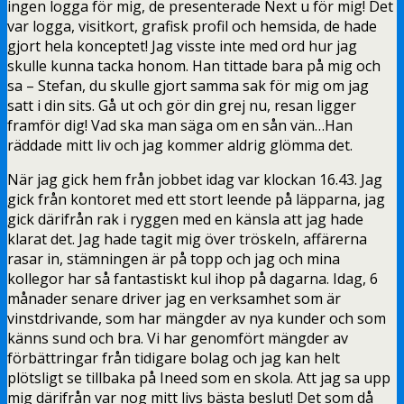
ingen logga för mig, de presenterade Next u för mig! Det
var logga, visitkort, grafisk profil och hemsida, de hade
gjort hela konceptet! Jag visste inte med ord hur jag
skulle kunna tacka honom. Han tittade bara på mig och
sa – Stefan, du skulle gjort samma sak för mig om jag
satt i din sits. Gå ut och gör din grej nu, resan ligger
framför dig! Vad ska man säga om en sån vän…Han
räddade mitt liv och jag kommer aldrig glömma det.
När jag gick hem från jobbet idag var klockan 16.43. Jag
gick från kontoret med ett stort leende på läpparna, jag
gick därifrån rak i ryggen med en känsla att jag hade
klarat det. Jag hade tagit mig över tröskeln, affärerna
rasar in, stämningen är på topp och jag och mina
kollegor har så fantastiskt kul ihop på dagarna. Idag, 6
månader senare driver jag en verksamhet som är
vinstdrivande, som har mängder av nya kunder och som
känns sund och bra. Vi har genomfört mängder av
förbättringar från tidigare bolag och jag kan helt
plötsligt se tillbaka på Ineed som en skola. Att jag sa upp
mig därifrån var nog mitt livs bästa beslut! Det som då