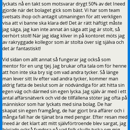
lyckats nå en takt som motsvarar drygt 50% av det Ineed
gjorde när det bolaget gick som bäst. Vi har som team
svetsats ihop och antagit utmaningen för att verkligen
visa att vi banne ska klara det! Det är rätt häftigt måste
jag säga, jag kan inte annat än säga att jag är stolt, så
oerhört stolt! När jag idag kliver in på kontoret möts jag
av rakryggade kollegor som är stolta över sig själva och
det är fantastiskt!
Vid sidan om allt annat så fungerar jag också som
mentor för en ung tjej. Jag brukar ofta tala om för henne
att hon inte ska bry sig om vad andra tycker. Så länge
man lever sitt liv efter vad andra tycker, kommer man
aldrig fatta de beslut som är nödvändiga för att hitta sin
egen väg och därmed sin egen lycka. Jag själv är med i ett
antal affärsnätverk och vid de tillfällena stöter jag ofta på
människor som har lyckats med sina bolag. De har
skapat sin egen framgång, de har gjort bra affärer och i
många fall har de tjänat bra med pengar. Efter resan med
Ineed är det klart att mitt självförtroende blev sargat, jag
började också fundera på vad folk skulle tycka om mig.