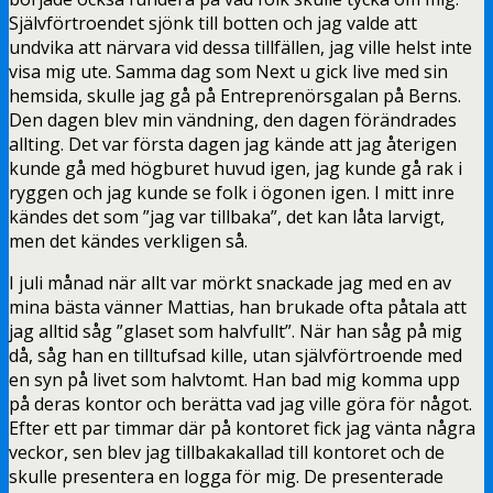
Självförtroendet sjönk till botten och jag valde att
undvika att närvara vid dessa tillfällen, jag ville helst inte
visa mig ute. Samma dag som Next u gick live med sin
hemsida, skulle jag gå på Entreprenörsgalan på Berns.
Den dagen blev min vändning, den dagen förändrades
allting. Det var första dagen jag kände att jag återigen
kunde gå med högburet huvud igen, jag kunde gå rak i
ryggen och jag kunde se folk i ögonen igen. I mitt inre
kändes det som ”jag var tillbaka”, det kan låta larvigt,
men det kändes verkligen så.
I juli månad när allt var mörkt snackade jag med en av
mina bästa vänner Mattias, han brukade ofta påtala att
jag alltid såg ”glaset som halvfullt”. När han såg på mig
då, såg han en tilltufsad kille, utan självförtroende med
en syn på livet som halvtomt. Han bad mig komma upp
på deras kontor och berätta vad jag ville göra för något.
Efter ett par timmar där på kontoret fick jag vänta några
veckor, sen blev jag tillbakakallad till kontoret och de
skulle presentera en logga för mig. De presenterade