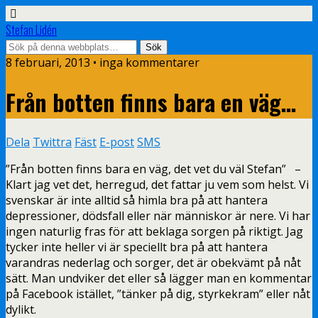
Stefan Lidén
8 februari, 2013 • inga kommentarer
Från botten finns bara en väg…
Dela
Twittra
Fäst
E-post
SMS
”Från botten finns bara en väg, det vet du väl Stefan” –
Klart jag vet det, herregud, det fattar ju vem som helst. Vi
svenskar är inte alltid så himla bra på att hantera
depressioner, dödsfall eller när människor är nere. Vi har
ingen naturlig fras för att beklaga sorgen på riktigt. Jag
tycker inte heller vi är speciellt bra på att hantera
varandras nederlag och sorger, det är obekvämt på nåt
sätt. Man undviker det eller så lägger man en kommentar
på Facebook istället, ”tänker på dig, styrkekram” eller nåt
dylikt.