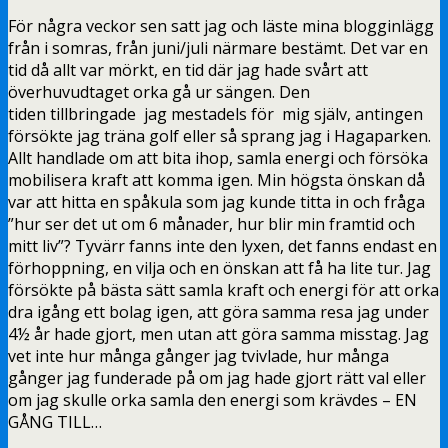
För några veckor sen satt jag och läste mina blogginlägg
från i somras, från juni/juli närmare bestämt. Det var en
tid då allt var mörkt, en tid där jag hade svårt att
överhuvudtaget orka gå ur sängen. Den
tiden tillbringade jag mestadels för mig själv, antingen
försökte jag träna golf eller så sprang jag i Hagaparken.
Allt handlade om att bita ihop, samla energi och försöka
mobilisera kraft att komma igen. Min högsta önskan då
var att hitta en spåkula som jag kunde titta in och fråga
”hur ser det ut om 6 månader, hur blir min framtid och
mitt liv”? Tyvärr fanns inte den lyxen, det fanns endast en
förhoppning, en vilja och en önskan att få ha lite tur. Jag
försökte på bästa sätt samla kraft och energi för att orka
dra igång ett bolag igen, att göra samma resa jag under
4½ år hade gjort, men utan att göra samma misstag. Jag
vet inte hur många gånger jag tvivlade, hur många
gånger jag funderade på om jag hade gjort rätt val eller
om jag skulle orka samla den energi som krävdes – EN
GÅNG TILL…