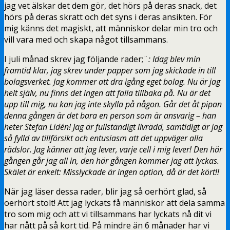
jag vet älskar det dem gör, det hörs på deras snack, det
hörs på deras skratt och det syns i deras ansikten. För
mig känns det magiskt, att människor delar min tro och
vill vara med och skapa något tillsammans.
I juli månad skrev jag följande rader;¨
: Idag blev min
framtid klar, jag skrev under papper som jag skickade in till
bolagsverket. Jag kommer att dra igång eget bolag. Nu är jag
helt själv, nu finns det ingen att falla tillbaka på. Nu är det
upp till mig, nu kan jag inte skylla på någon. Går det åt pipan
denna gången är det bara en person som är ansvarig – han
heter Stefan Lidén! Jag är fullständigt livrädd, samtidigt är jag
så fylld av tillförsikt och entusiasm att det uppväger alla
rädslor. Jag känner att jag lever, varje cell i mig lever! Den här
gången går jag all in, den här gången kommer jag att lyckas.
Skälet är enkelt: Misslyckade är ingen option, då är det kört!!
När jag läser dessa rader, blir jag så oerhört glad, så
oerhört stolt! Att jag lyckats få människor att dela samma
tro som mig och att vi tillsammans har lyckats nå dit vi
har nått på så kort tid. På mindre än 6 månader har vi