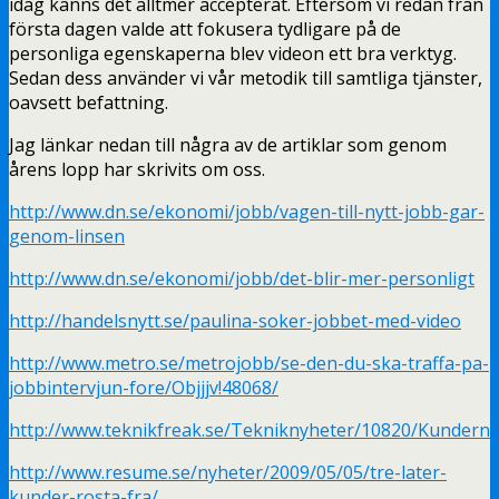
idag känns det alltmer accepterat. Eftersom vi redan från
första dagen valde att fokusera tydligare på de
personliga egenskaperna blev videon ett bra verktyg.
Sedan dess använder vi vår metodik till samtliga tjänster,
oavsett befattning.
Jag länkar nedan till några av de artiklar som genom
årens lopp har skrivits om oss.
http://www.dn.se/ekonomi/jobb/vagen-till-nytt-jobb-gar-
genom-linsen
http://www.dn.se/ekonomi/jobb/det-blir-mer-personligt
http://handelsnytt.se/paulina-soker-jobbet-med-video
http://www.metro.se/metrojobb/se-den-du-ska-traffa-pa-
jobbintervjun-fore/Objjjv!48068/
http://www.teknikfreak.se/Tekniknyheter/10820/Kunder
http://www.resume.se/nyheter/2009/05/05/tre-later-
kunder-rosta-fra/