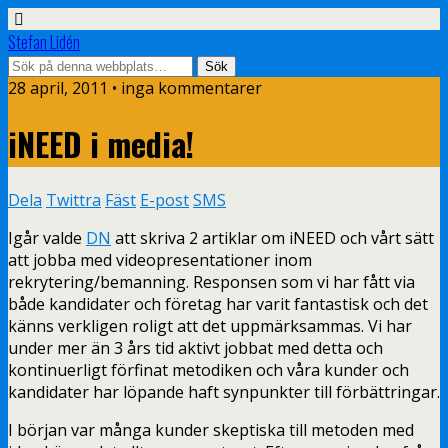
Stefan Lidén
28 april, 2011 • inga kommentarer
iNEED i media!
Dela
Twittra
Fäst
E-post
SMS
Igår valde
DN
att skriva 2 artiklar om iNEED och vårt sätt
att jobba med videopresentationer inom
rekrytering/bemanning. Responsen som vi har fått via
både kandidater och företag har varit fantastisk och det
känns verkligen roligt att det uppmärksammas. Vi har
under mer än 3 års tid aktivt jobbat med detta och
kontinuerligt förfinat metodiken och våra kunder och
kandidater har löpande haft synpunkter till förbättringar.
I början var många kunder skeptiska till metoden med