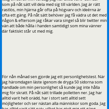
som på nåt sätt vill dela med sig till världen. Jag är rätt
rastlös, min hjärna går ofta på högvarv och ideérna är
ofta ett gäng. På nåt sätt behöver jag få vädra ut det med
någon & eftersom jag råkar vara singel så blir twitter min
vän att både hålla i handen samtidigt som mina vänner
där faktiskt står ut med mig.
För nån månad sen gjorde jag ett personlighetstest. När
jag häromdagen läste igenom de dryga 50 sidorna som
handlade om min personlighet så kunde jag inte hålla
mig för skratt. På nåt sätt trillade polletten ner. Jag har
alltid varit helt orädd, har i stort sett alltid sett
möjligheter och ser nästan alla människor som goda. Jag
har alltid varit rätt naiv, vilket har givit mig ett gäng