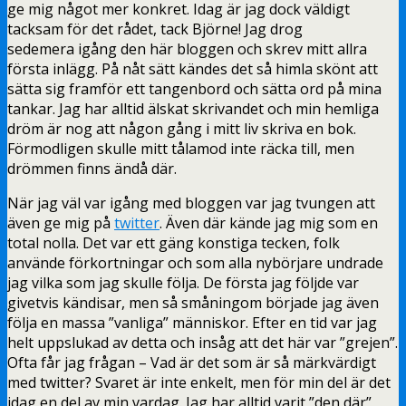
ge mig något mer konkret. Idag är jag dock väldigt
tacksam för det rådet, tack Björne! Jag drog
sedemera igång den här bloggen och skrev mitt allra
första inlägg. På nåt sätt kändes det så himla skönt att
sätta sig framför ett tangenbord och sätta ord på mina
tankar. Jag har alltid älskat skrivandet och min hemliga
dröm är nog att någon gång i mitt liv skriva en bok.
Förmodligen skulle mitt tålamod inte räcka till, men
drömmen finns ändå där.
När jag väl var igång med bloggen var jag tvungen att
även ge mig på
twitter
. Även där kände jag mig som en
total nolla. Det var ett gäng konstiga tecken, folk
använde förkortningar och som alla nybörjare undrade
jag vilka som jag skulle följa. De första jag följde var
givetvis kändisar, men så småningom började jag även
följa en massa ”vanliga” människor. Efter en tid var jag
helt uppslukad av detta och insåg att det här var ”grejen”.
Ofta får jag frågan – Vad är det som är så märkvärdigt
med twitter? Svaret är inte enkelt, men för min del är det
idag en del av min vardag. Jag har alltid varit ”den där”