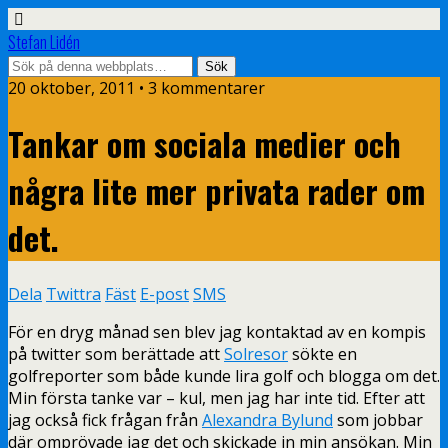
Stefan Lidén
20 oktober, 2011 • 3 kommentarer
Tankar om sociala medier och
några lite mer privata rader om
det.
Dela
Twittra
Fäst
E-post
SMS
För en dryg månad sen blev jag kontaktad av en kompis
på twitter som berättade att
Solresor
sökte en
golfreporter som både kunde lira golf och blogga om det.
Min första tanke var – kul, men jag har inte tid. Efter att
jag också fick frågan från
Alexandra Bylund
som jobbar
där omprövade jag det och skickade in min ansökan. Min