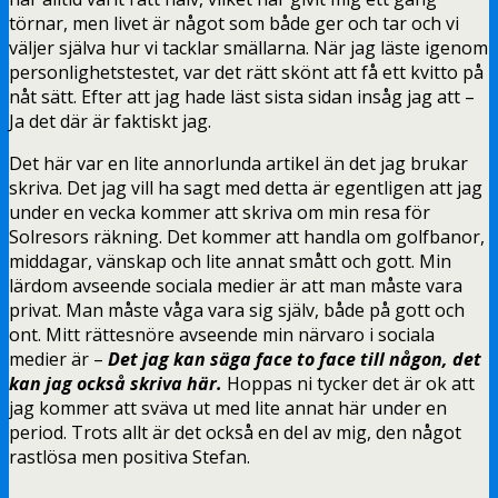
törnar, men livet är något som både ger och tar och vi
väljer själva hur vi tacklar smällarna. När jag läste igenom
personlighetstestet, var det rätt skönt att få ett kvitto på
nåt sätt. Efter att jag hade läst sista sidan insåg jag att –
Ja det där är faktiskt jag.
Det här var en lite annorlunda artikel än det jag brukar
skriva. Det jag vill ha sagt med detta är egentligen att jag
under en vecka kommer att skriva om min resa för
Solresors räkning. Det kommer att handla om golfbanor,
middagar, vänskap och lite annat smått och gott. Min
lärdom avseende sociala medier är att man måste vara
privat. Man måste våga vara sig själv, både på gott och
ont. Mitt rättesnöre avseende min närvaro i sociala
medier är –
Det jag kan säga face to face till någon, det
kan jag också skriva här.
Hoppas ni tycker det är ok att
jag kommer att sväva ut med lite annat här under en
period. Trots allt är det också en del av mig, den något
rastlösa men positiva Stefan.