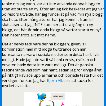
tanke om jag vann, var att inte använda denna bloggen
utan att starta en ny. Efter att jag fick beskedet att jag var
Solresors utvalde, har jag funderat på vad min nya blogg
ska heta. Efter många turer har jag kommit fram till
slutsatsen att jag INTE kommer att dra igång en ny
blogg, det här är min enda blogg så varför starta en ny?
Den heter trots allt mitt namn.
Det är delvis tack vare denna bloggen, givetvis i
kombination med mitt idoga twittrande och min
konstanta närvaro i sociala medier som detta har blivit
möjligt. Hade jag inte varit så himla envis, nyfiken och
enveten hade detta inte varit möjligt. Det är ganska
fascinerande vad som har hänt, sedan jag för dryga året
på riktigt kavlade upp ärmarna och började testa hur det
verkligen funkar. Jag har
Björn Alberts
att tacka för
mycket av detta.