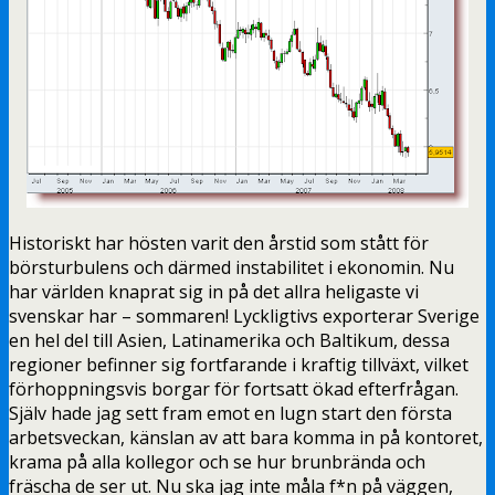
Historiskt har hösten varit den årstid som stått för
börsturbulens och därmed instabilitet i ekonomin. Nu
har världen knaprat sig in på det allra heligaste vi
svenskar har – sommaren! Lyckligtivs exporterar Sverige
en hel del till Asien, Latinamerika och Baltikum, dessa
regioner befinner sig fortfarande i kraftig tillväxt, vilket
förhoppningsvis borgar för fortsatt ökad efterfrågan.
Själv hade jag sett fram emot en lugn start den första
arbetsveckan, känslan av att bara komma in på kontoret,
krama på alla kollegor och se hur brunbrända och
fräscha de ser ut. Nu ska jag inte måla f*n på väggen,