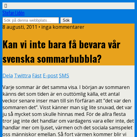
Stefan Lidén
8 augusti, 2011 • inga kommentarer
Kan vi inte bara få bevara vår
svenska sommarbubbla?
Dela
Twittra
Fäst
E-post
SMS
Varje sommar är det samma visa. I början av sommaren
känns det som tiden är en outtömlig källa, ett antal
veckor senare inser man till sin förfäran att ”det var den
sommaren det”. Visst känner man sig lite snuvad, det var
ju så mycket som skulle hinnas med. För de allra flesta
tror jag inte det handlar om vardagens vara eller inte, det
handlar mer om ljuset, värmen och det sociala samspelet
oss människor emellan. Så fort värmen kommer blir vi