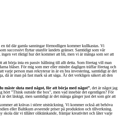
s i en tid där gamla sanningar förmodligen kommer kullkastas. Vi
som successivt flyttar utanför landets gränser. Samtidigt som vår
an, ingen vet riktigt hur det kommer att bli, men vi är många som ser att
tt börja inta en passiv hållning till allt detta. Som företag vill man
vindarna blåser. För mig som mer eller mindre dagligen träffar företag och
t varje person man rekryterar in är en bra investering, samtidigt är det
 då är man på fast mark så att säga. Är det verkligen säkert att den
u måste sluta med något, för att börja med något”
, det är något jag
 gång hört ”Think outside the box”, men vad innebär det egentligen? För
st är det läskigt, men samtidigt är det många gånger just det som gör att
t kommer att krävas i större utsträckning. Vi kommer också att behöva
ndien eller Baltikum avseende priser på produktion och tillverkning.
skola där vi tillåter oliktänkande, främjar kreativitet och låter varje