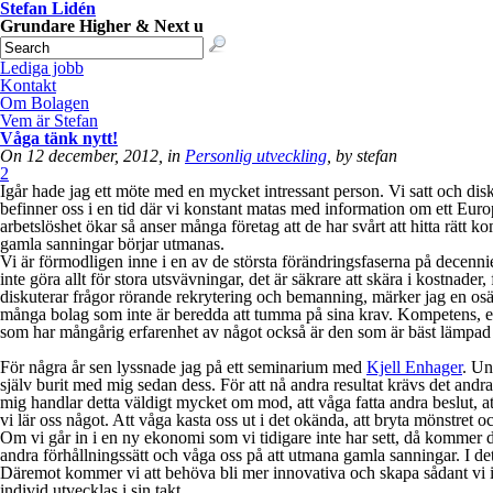
Stefan Lidén
Grundare Higher & Next u
Lediga jobb
Kontakt
Om Bolagen
Vem är Stefan
Våga tänk nytt!
On 12 december, 2012, in
Personlig utveckling
, by stefan
2
Igår hade jag ett möte med en mycket intressant person. Vi satt och disk
befinner oss i en tid där vi konstant matas med information om ett Europ
arbetslöshet ökar så anser många företag att de har svårt att hitta rätt k
gamla sanningar börjar utmanas.
Vi är förmodligen inne i en av de största förändringsfaserna på decennier
inte göra allt för stora utsvävningar, det är säkrare att skära i kostnade
diskuterar frågor rörande rekrytering och bemanning, märker jag en osäk
många bolag som inte är beredda att tumma på sina krav. Kompetens, erf
som har mångårig erfarenhet av något också är den som är bäst lämpad 
För några år sen lyssnade jag på ett seminarium med
Kjell Enhager
. Un
själv burit med mig sedan dess. För att nå andra resultat krävs det andr
mig handlar detta väldigt mycket om mod, att våga fatta andra beslut, att 
vi lär oss något. Att våga kasta oss ut i det okända, att bryta mönstret 
Om vi går in i en ny ekonomi som vi tidigare inte har sett, då kommer d
andra förhållningssätt och våga oss på att utmana gamla sanningar. I d
Däremot kommer vi att behöva bli mer innovativa och skapa sådant vi inte 
individ utvecklas i sin takt.