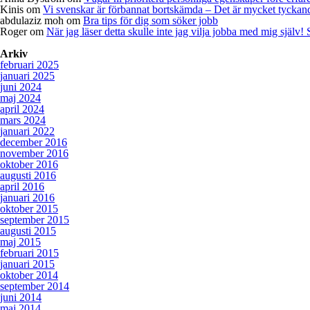
Kinis
om
Vi svenskar är förbannat bortskämda – Det är mycket tyckande
abdulaziz moh
om
Bra tips för dig som söker jobb
Roger
om
När jag läser detta skulle inte jag vilja jobba med mig själv!
Arkiv
februari 2025
januari 2025
juni 2024
maj 2024
april 2024
mars 2024
januari 2022
december 2016
november 2016
oktober 2016
augusti 2016
april 2016
januari 2016
oktober 2015
september 2015
augusti 2015
maj 2015
februari 2015
januari 2015
oktober 2014
september 2014
juni 2014
maj 2014