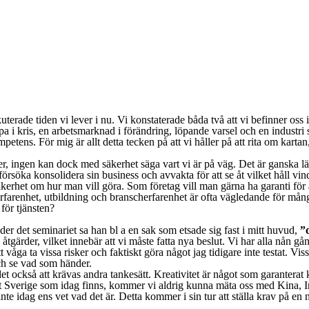
uterade tiden vi lever i nu. Vi konstaterade båda två att vi befinner os
a i kris, en arbetsmarknad i förändring, löpande varsel och en industri 
ompetens. För mig är allt detta tecken på att vi håller på att rita om kart
, ingen kan dock med säkerhet säga vart vi är på väg. Det är ganska lätt a
r, försöka konsolidera sin business och avvakta för att se åt vilket håll 
erhet om hur man vill göra. Som företag vill man gärna ha garanti för at
arenhet, utbildning och branscherfarenhet är ofta vägledande för många,
för tjänsten?
der det seminariet sa han bl a en sak som etsade sig fast i mitt huvud,
”d
a åtgärder, vilket innebär att vi måste fatta nya beslut. Vi har alla nån
våga ta vissa risker och faktiskt göra något jag tidigare inte testat. Vis
och se vad som händer.
et också att krävas andra tankesätt. Kreativitet är något som garantera
et Sverige som idag finns, kommer vi aldrig kunna mäta oss med Kina, I
idag ens vet vad det är. Detta kommer i sin tur att ställa krav på en ny 