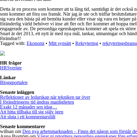
Detta är en process som kommer att ta lång tid, samtidigt är det också n
som kommer att föra oss framåt. När jag är ute och träffar beslutsfatta
sig vara den bästa på att bemöta kunder eller visar sig vara en hejare 
föränderlig värld behöver vi inse att fler och fler kommer att hoppa me
engagerade av. De personliga egenskaperna kommer att spela en större ro
Snart är det 2013, ett nytt år med nya mål, tankar, utmaningar och händel
förändrar!!
Tagged with:
Ekonomi
•
Mitt synsätt
•
Rekrytering
•
rekryteringsbrans
HR frågor
HRSverige
Länkar
Bloggportalen
Senaste inläggen
Reflektioner av ledarskap när tekniken tar över
I förändringens tid ändras manligheten
Exakt 12 månader sen idag…
Att hitta tillbaka till sig själv igen
Att sluta i ett kommentarsfält
Senaste kommentarer
willsan
om
Den nya arbetsmarknaden – Finns det någon som förstår d
Anna Byström
om
Vågar ni prioritera personliga egenskaper före erfar