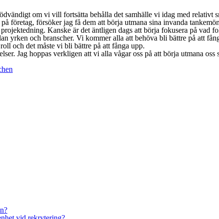
ödvändigt om vi vill fortsätta behålla det samhälle vi idag med relativt 
re på företag, försöker jag få dem att börja utmana sina invanda tankemö
på projektedning. Kanske är det äntligen dags att börja fokusera på vad 
llan yrken och branscher. Vi kommer alla att behöva bli bättre på att få
ll och det måste vi bli bättre på att fånga upp.
ser. Jag hoppas verkligen att vi alla vågar oss på att börja utmana oss s
chen
en?
enhet vid rekrytering?