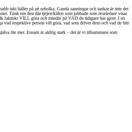
snabb takt håller på att urholka. Gamla sanningar och tankar är inte det
nster. Tänk om den där tjejen/killen som jobbade som reseledare visar
folk faktiskt VILL göra och mindre på VAD de tidigare har gjort. I en
nga vad respektive person vill göra, vad som driver dem och vad de blir
jälva lite mer. Ensam är aldrig stark – det är vi tillsammans som