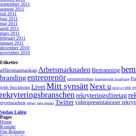
september 2011
augusti 2011
juli 2011
juni 2011
maj 2011
april 2011
mars 2011
februari 2011
januari 2011
december 2010
november 2010
Etiketter
bem
Arbetsmarknaden
Bemanning
affärsmannaskap
entreprenör
branding
Fu
entreprenörskap
framgångsrik försäljning
Mitt synsätt
Next u
Livet
jobb Stockholm
n
next u jobb
rekryteringsbranschen
re
rekryteringsföretag
Twitter
videopresentationer rekryt
styrelsearbete
säljare
sälja tjänster
Stefan Lidén
Pages
Home
Kontakt
Om Bolagen