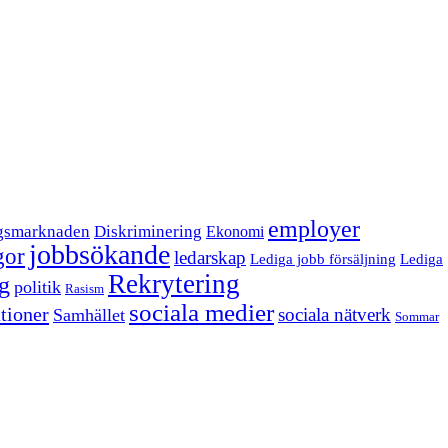
employer
gsmarknaden
Diskriminering
Ekonomi
jobbsökande
gor
ledarskap
Lediga jobb försäljning
Lediga
Rekrytering
ng
politik
Rasism
sociala medier
tioner
sociala nätverk
Samhället
Sommar