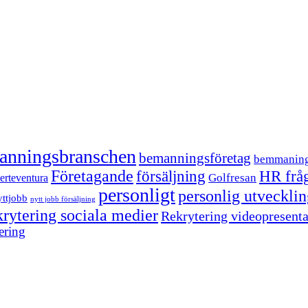
anningsbranschen
bemanningsföretag
bemmanin
Företagande
försäljning
HR frå
Golfresan
erteventura
personligt
personlig utveckli
yttjobb
nytt jobb försäljning
krytering sociala medier
Rekrytering videopresenta
ering