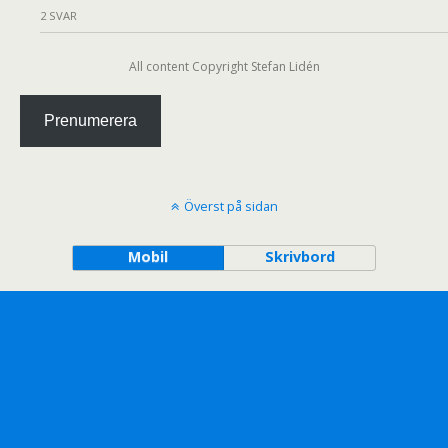
2 SVAR
All content Copyright Stefan Lidén
Prenumerera
Överst på sidan
Mobil
Skrivbord