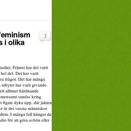
 feminism
2
i olika
edier. Främst har det varit
hel del. Det har varit
dra frågor. Det har många
n utbytet har varit givande.
 ett alltmer hårdnande
 gemensamt samlas kring
det #gate dyka upp, där jakten
ger är det vuxna människor
 dem. I många fall hänger de
io för att göra avbön eller