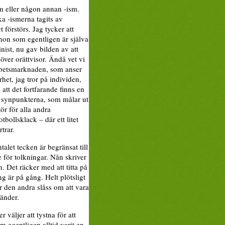
sm eller någon annan -ism.
ka -ismerna tagits av
 förstörs. Jag tycker att
 hon som egentligen är själva
inist, nu gav bilden av att
över orättvisor. Ändå vet vi
 arbetsmarknaden, som anser
het, jag tror på individen,
att det fortfarande finns en
a synpunkterna, som målar ut
ör för alla andra
tbollsklack – där ett litet
trar.
talet tecken är begränsat till
 för tolkningar. Nån skriver
. Det räcker med att titta på
g är på gång. Helt plötsligt
r den andra slåss om att vara
händer.
 väljer att tystna för att
om egentligen alltid varit en