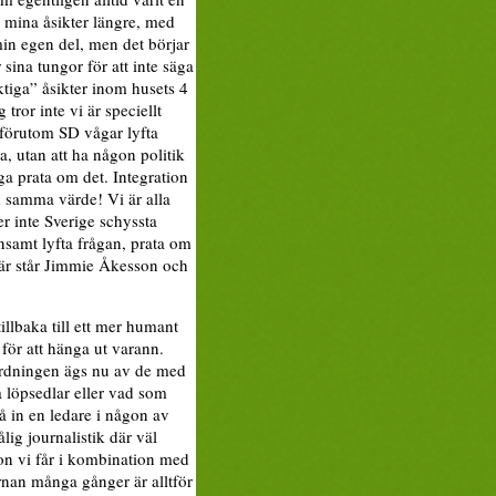
a mina åsikter längre, med
 min egen del, men det börjar
 sina tungor för att inte säga
ktiga” åsikter inom husets 4
tror inte vi är speciellt
r förutom SD vågar lyfta
a, utan att ha någon politik
åga prata om det. Integration
 samma värde! Vi är alla
r inte Sverige schyssta
ensamt lyfta frågan, prata om
där står Jimmie Åkesson och
tillbaka till ett mer humant
 för att hänga ut varann.
ordningen ägs nu av de med
 löpsedlar eller vad som
å in en ledare i någon av
ålig journalistik där väl
on vi får i kombination med
ärnan många gånger är alltför