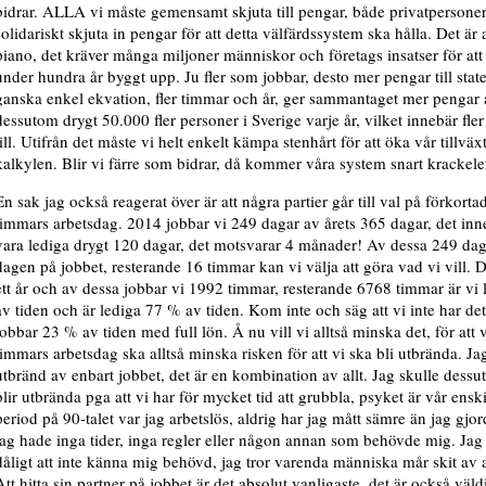
bidrar. ALLA vi måste gemensamt skjuta till pengar, både privatpersone
solidariskt skjuta in pengar för att detta välfärdssystem ska hålla. Det är
piano, det kräver många miljoner människor och företags insatser för att
under hundra år byggt upp. Ju fler som jobbar, desto mer pengar till state
ganska enkel ekvation, fler timmar och år, ger sammantaget mer pengar att 
dessutom drygt 50.000 fler personer i Sverige varje år, vilket innebär fle
till. Utifrån det måste vi helt enkelt kämpa stenhårt för att öka vår tillväx
kalkylen. Blir vi färre som bidrar, då kommer våra system snart krackeler
En sak jag också reagerat över är att några partier går till val på förkorta
timmars arbetsdag. 2014 jobbar vi 249 dagar av årets 365 dagar, det inne
vara lediga drygt 120 dagar, det motsvarar 4 månader! Av dessa 249 daga
dagen på jobbet, resterande 16 timmar kan vi välja att göra vad vi vill. 
ett år och av dessa jobbar vi 1992 timmar, resterande 6768 timmar är vi 
av tiden och är lediga 77 % av tiden. Kom inte och säg att vi inte har det
jobbar 23 % av tiden med full lön. Å nu vill vi alltså minska det, för att
timmars arbetsdag ska alltså minska risken för att vi ska bli utbrända. Ja
utbränd av enbart jobbet, det är en kombination av allt. Jag skulle dessutom
blir utbrända pga att vi har för mycket tid att grubbla, psyket är vår ensk
period på 90-talet var jag arbetslös, aldrig har jag mått sämre än jag gj
jag hade inga tider, inga regler eller någon annan som behövde mig. Jag
dåligt att inte känna mig behövd, jag tror varenda människa mår skit av 
Att hitta sin partner på jobbet är det absolut vanligaste, det är också väldi