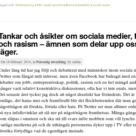
agged with:
Diskriminering
•
Mitt synsätt
•
politik
•
Rasism
•
Samhället
•
sociala medier
Tankar och åsikter om sociala medier,
och rasism – ämnen som delar upp oss 
läger.
On 18 februari, 2014, in
Personlig utveckling
, by stefan
Under lång tid har jag följt och debatterat med människor inom sociala m
Twitter som fångat mitt intresse, men även Facebook har bidragit med en 
debatter om jobb, entreprenörskap, politik, rasism och en hel mängd an
gånger varit relativt konstruktiva diskussioner, ofta har vi inte enats, me
Det senaste året tycker jag dock att något drastiskt har förändrats. Det är
tonläge, det hatas mer och framförallt blir det flockbeteenden där man
något/någon att förakta, förtala eller hata. På Twitter ser man alltmer or
på nya infallsvinklar att slå ner på något/någon framhetsas. Många gån
som släpas i smutsen och ska stå till svars inför mobben som vill lyncha
vanliga medierna på och de uthängda personerna dyker upp i TV eller rad
försöka förtydliga vad de egentligen menade.