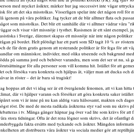
person med mycket åsikter, märker hur jag successivt inte vågar uttryck
risk för att det ska misstolkas. Visserligen spelar inte det någon roll för
slå igenom på våra politiker. Jag tycker att de blir alltmer flata och passar
något som misstolkas. Det blir ett samhälle där vi alltmer vädrar våra ”ri
väggar och visar vårt missnöje i tysthet. Rasismen är ett sånt exempel, jag 
rasistiska i Sverige, däremot skapas ett missnöje när inte någon politike
frågan på bordet. Helt plötsligt har ett parti som SD tagit 10 % av röstern
och de får dem gratis genom att resterande politiker är för fega för att v
handlar om människor, individer, med olika utseende och bakgrund med
födda på samma jord och behöver varandra, men som det ser ut nu, så ge
förutsättningar för alla personer som vill komma hit. Istället för att gem
det och försöka vara konkreta och hjälpas åt, väljer man att ducka och 
håvar in röster – det är bara så tragiskt!
Jag hoppas att det vi idag ser är ett övergående fenomen, att vi kan hitta 
klimat, där vi hjälper varann och försöker att göra konkreta saker istället
Spåret som vi är inne på nu kan aldrig vara hälsosamt, makten och dag
högst röst. De med de mesta radikala åsikterna styr vad som nu skrivs på
debatteras i tv. Många gånger häpnar jag över vad lite som krävs för att f
våra stora tidningar. Ofta är det rena lögner som skrivs, det är ofantligt d
underbyggda fakta ersätts med tyckande och åsikter. Mängden informati
enkelheten att distribuera våra åsikter via sociala medier gör att reptilhj