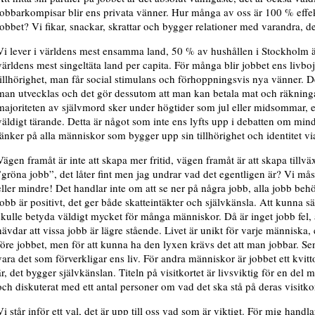
jobbarkompisar blir ens privata vänner. Hur många av oss är 100 % effek
jobbet? Vi fikar, snackar, skrattar och bygger relationer med varandra, det
Vi lever i världens mest ensamma land, 50 % av hushållen i Stockholm ä
världens mest singeltäta land per capita. För många blir jobbet ens livb
tillhörighet, man får social stimulans och förhoppningsvis nya vänner. D
man utvecklas och det gör dessutom att man kan betala mat och räkninga
majoriteten av självmord sker under högtider som jul eller midsommar,
väldigt tärande. Detta är något som inte ens lyfts upp i debatten om min
tänker på alla människor som bygger upp sin tillhörighet och identitet vi
Vägen framåt är inte att skapa mer fritid, vägen framåt är att skapa tillv
”gröna jobb”, det låter fint men jag undrar vad det egentligen är? Vi må
eller mindre! Det handlar inte om att se ner på några jobb, alla jobb beh
jobb är positivt, det ger både skatteintäkter och självkänsla. Att kunna sä
skulle betyda väldigt mycket för många människor. Då är inget jobb fel, 
hävdar att vissa jobb är lägre stående. Livet är unikt för varje människa, e
före jobbet, men för att kunna ha den lyxen krävs det att man jobbar. Se
vara det som förverkligar ens liv. För andra människor är jobbet ett kvi
är, det bygger självkänslan. Titeln på visitkortet är livsviktig för en del m
och diskuterat med ett antal personer om vad det ska stå på deras visitkor
Vi står inför ett val, det är upp till oss vad som är viktigt. För mig han