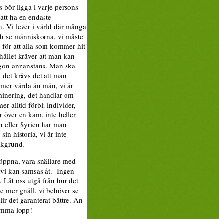
s bör ligga i varje persons
 att ha en endaste
en. Vi lever i värld där många
och se människorna, vi måste
r för att alla som kommer hit
hället kräver att man kan
någon annanstans. Man ska
i det krävs det att man
e mer värda än män, vi är
riminering, det handlar om
r alltid förbli individer,
 över en kam, inte heller
n eller Syrien har man
in historia, vi är inte
akgrund.
a öppna, vara snällare med
är vi kan samsas åt. Ingen
. Låt oss utgå från hur det
nte mer gnäll, vi behöver se
ir det garanterat bättre. Än
samma lopp!