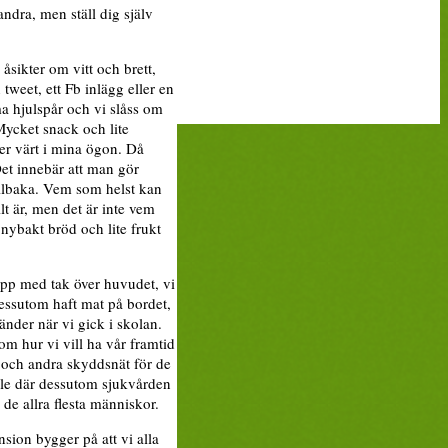
ndra, men ställ dig själv
åsikter om vitt och brett,
tweet, ett Fb inlägg eller en
a hjulspår och vi slåss om
Mycket snack och lite
er värt i mina ögon. Då
Det innebär att man gör
illbaka. Vem som helst kan
t är, men det är inte vem
 nybakt bröd och lite frukt
 upp med tak över huvudet, vi
dessutom haft mat på bordet,
änder när vi gick i skolan.
m hur vi vill ha vår framtid
 och andra skyddsnät för de
lle där dessutom sjukvården
 de allra flesta människor.
sion bygger på att vi alla