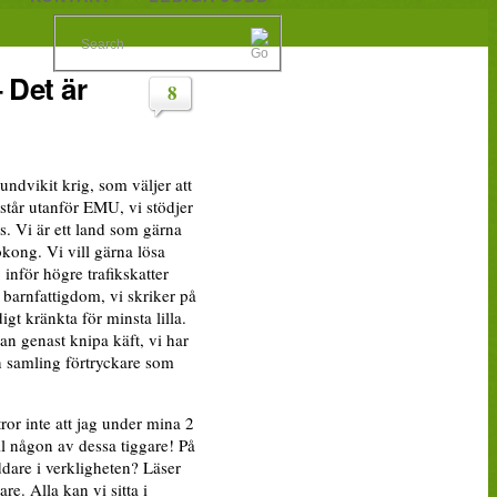
 Det är
8
 undvikit krig, som väljer att
 står utanför EMU, vi stödjer
. Vi är ett land som gärna
okong. Vi vill gärna lösa
 inför högre trafikskatter
 barnfattigdom, vi skriker på
gt kränkta för minsta lilla.
n genast knipa käft, vi har
en samling förtryckare som
tror inte att jag under mina 2
l någon av dessa tiggare! På
ddare i verkligheten? Läser
re. Alla kan vi sitta i