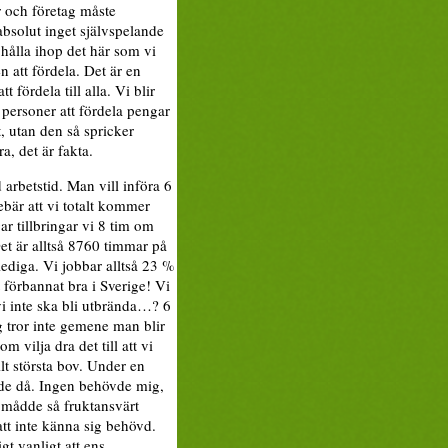
r och företag måste
 absolut inget självspelande
 hålla ihop det här som vi
n att fördela. Det är en
fördela till alla. Vi blir
r personer att fördela pengar
t, utan den så spricker
a, det är fakta.
d arbetstid. Man vill införa 6
bär att vi totalt kommer
r tillbringar vi 8 tim om
Det är alltså 8760 timmar på
lediga. Vi jobbar alltså 23 %
 förbannat bra i Sverige! Vi
 vi inte ska bli utbrända…? 6
g tror inte gemene man blir
 vilja dra det till att vi
ilt största bov. Under en
orde då. Ingen behövde mig,
 mådde så fruktansvärt
att inte känna sig behövd.
gt vanligt att ens