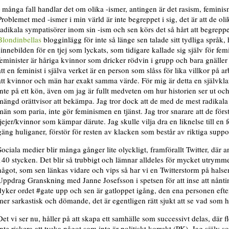
I många fall handlar det om olika -ismer, antingen är det rasism, femini
Problemet med -ismer i min värld är inte begreppet i sig, det är att de oli
radikala sympatisörer inom sin -ism och sen körs det så hårt att begreppet
Blondinbellas
blogginlägg för inte så länge sen talade sitt tydliga språk,
sinnebilden för en tjej som lyckats, som tidigare kallade sig själv för fem
feminister är håriga kvinnor som dricker rödvin i grupp och bara gnäller 
att en feminist i själva verket är en person som slåss för lika villkor på
att kvinnor och män har exakt samma värde. För mig är detta en självklar
inte på ett kön, även om jag är fullt medveten om hur historien ser ut och 
mängd orättvisor att bekämpa. Jag tror dock att de med de mest radikal
män som paria, inte gör feminismen en tjänst. Jag tror snarare att de först
tjejer/kvinnor som kämpar därute. Jag skulle vilja dra en liknelse till en fo
gäng huliganer, förstör för resten av klacken som består av riktiga suppor
Sociala medier blir många gånger lite olyckligt, framförallt Twitter, där an
140 stycken. Det blir så trubbigt och lämnar alldeles för mycket utrymme
något, som sen länkas vidare och vips så har vi en Twitterstorm på halsen
Uppdrag Granskning med Janne Josefsson i spetsen för att inse att nåntin
dyker ordet #gate upp och sen är gatloppet igång, den ena personen efte
mer sarkastisk och dömande, det är egentligen rätt sjukt att se vad som 
Det vi ser nu, håller på att skapa ett samhälle som successivt delas, där fler
inte riskera att tycka något som inte är politiskt korrekt (PK). Jag själv s