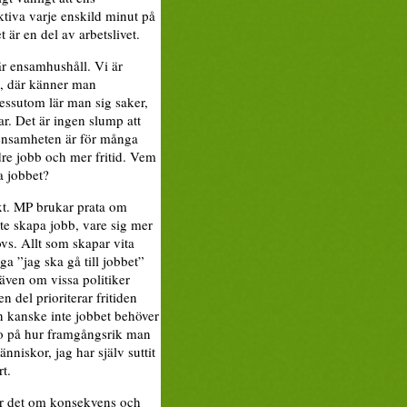
tiva varje enskild minut på
 är en del av arbetslivet.
r ensamhushåll. Vi är
oj, där känner man
essutom lär man sig saker,
r. Det är ingen slump att
 ensamheten är för många
dre jobb och mer fritid. Vem
a jobbet?
äxt. MP brukar prata om
ste skapa jobb, vare sig mer
övs. Allt som skapar vita
ga ”jag ska gå till jobbet”
även om vissa politiker
n del prioriterar fritiden
n kanske inte jobbet behöver
tto på hur framgångsrik man
änniskor, jag har själv suttit
t.
dlar det om konsekvens och