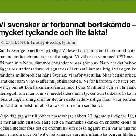
Vi svenskar är förbannat bortskämda –
mycket tyckande och lite fakta!
On 26 juni, 2014, in
Personlig utveckling
, by stefan
Snälla Sverige, vart är vi på väg? Vi lever i ett land som i flera hundra år
vara neutrala och inte ta parti för något. Vi väljer att vara med i EU men
FN men inte Nato, däremot använder vi oss gärna av Nato när det behövs
lägger oss under radarn, vi ägnar oss åt ett små interna krig i vår egen k
världens miljöproblem här i Sverige, vi inför vägtullar, ökar bensinpriset,
samtidigt som vi avskaffar miljöbilsrabatten. Vi för hårdföra debatter om
twitter om att Loa Falkman skämtar med Petra Marklund och vi blir ständi
Herregud, om man som vit medelålders man tycker och tänker, då ska ma
absolut ingen aning om hur det är i detta vedervärdiga land, vi är bara 
gör vad som helst för att skaffa oss fördelar i samhället.
Varje dag jag går till jobbet passerar jag säkert 20 tiggare på vägen. Jag 
år mer än nån enstaka gång sett en människa skänka en endaste krona til
sociala medier förs det ett enormt liv om dessa tiggare men var är alla ri
man i media eller på twitter så skänker varenda människa pengar till tigga