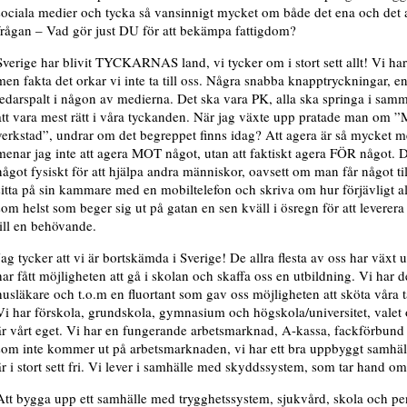
sociala medier och tycka så vansinnigt mycket om både det ena och det a
frågan – Vad gör just DU för att bekämpa fattigdom?
Sverige har blivit TYCKARNAS land, vi tycker om i stort sett allt! Vi har 
men fakta det orkar vi inte ta till oss. Några snabba knapptryckningar, en 
ledarspalt i någon av medierna. Det ska vara PK, alla ska springa i samm
att vara mest rätt i våra tyckanden. När jag växte upp pratade man om ”
verkstad”, undrar om det begreppet finns idag? Att agera är så mycket m
menar jag inte att agera MOT något, utan att faktiskt agera FÖR något. 
något fysiskt för att hjälpa andra människor, oavsett om man får något t
sitta på sin kammare med en mobiltelefon och skriva om hur förjävligt all
som helst som beger sig ut på gatan en sen kväll i ösregn för att leverera
till en behövande.
Jag tycker att vi är bortskämda i Sverige! De allra flesta av oss har växt
har fått möjligheten att gå i skolan och skaffa oss en utbildning. Vi har 
husläkare och t.o.m en fluortant som gav oss möjligheten att sköta våra t
Vi har förskola, grundskola, gymnasium och högskola/universitet, valet o
är vårt eget. Vi har en fungerande arbetsmarknad, A-kassa, fackförbund
som inte kommer ut på arbetsmarknaden, vi har ett bra uppbyggt samhä
är i stort sett fri. Vi lever i samhälle med skyddssystem, som tar hand om
Att bygga upp ett samhälle med trygghetssystem, sjukvård, skola och pen