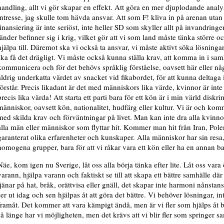
handling, allt vi gör skapar en effekt. Att göra en mer djuplodande analy
intresse, jag skulle tom hävda ansvar. Att som F! kliva in på arenan utan
finansiering är inte seriöst, inte heller SD som skyller allt på invandring
länder befinner sig i krig, vilket gör att vi som land måste tänka större 
hjälpa till. Däremot ska vi också ta ansvar, vi måste aktivt söka lösninga
ska få det drägligt. Vi måste också kunna ställa krav, att komma in i sam
kommunicera och för det behövs språklig förståelse, oavsett här eller 
aldrig underkatta värdet av snacket vid fikabordet, för att kunna deltaga 
förstår. Precis likadant är det med människors lika värde, kvinnor är int
precis lika värda! Att starta ett parti bara för ett kön är i min värld disk
människor, oavsett kön, nationalitet, hudfärg eller kultur. Vi är och komme
med skilda krav och förväntningar på livet. Man kan inte dra alla kvinnor
alla män eller människor som flyttar hit. Kommer man hit från Iran, Pole
garanterat olika erfarenheter och kunskaper. Alla människor har sin resa, s
homogena grupper, bara för att vi råkar vara ett kön eller ha en annan b
Näe, kom igen nu Sverige, låt oss alla börja tänka efter lite. Låt oss var
varann, hjälpa varann och faktiskt se till att skapa ett bättre samhälle d
tjänar på hat, bråk, orättvisa eller gnäll, det skapar inte harmoni nånstans
ser ut idag och sen hjälpas åt att göra det bättre. Vi behöver lösningar, i
framåt. Det kommer att vara kämpigt ändå, men är vi fler som hjälps åt bl
så länge har vi möjligheten, men det krävs att vi blir fler som springer 