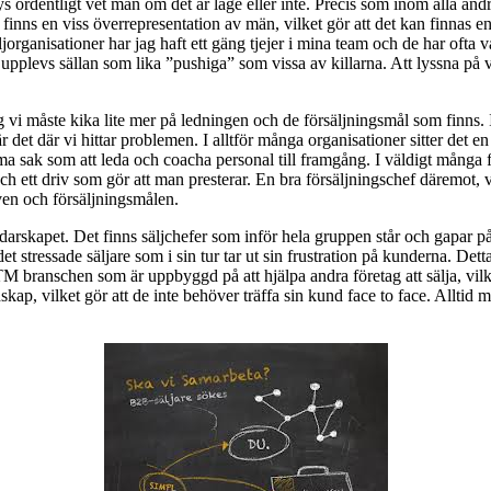
lys ordentligt vet man om det är läge eller inte. Precis som inom alla and
nns en viss överrepresentation av män, vilket gör att det kan finnas en n
ljorganisationer har jag haft ett gäng tjejer i mina team och de har ofta 
upplevs sällan som lika ”pushiga” som vissa av killarna. Att lyssna på v
jag vi måste kika lite mer på ledningen och de försäljningsmål som finns. 
r det där vi hittar problemen. I alltför många organisationer sitter det e
ma sak som att leda och coacha personal till framgång. I väldigt många fa
h ett driv som gör att man presterar. En bra försäljningschef däremot, ve
en och försäljningsmålen.
edarskapet. Det finns säljchefer som inför hela gruppen står och gapar på
et stressade säljare som i sin tur tar ut sin frustration på kunderna. Det
 branschen som är uppbyggd på att hjälpa andra företag att sälja, vilket
ap, vilket gör att de inte behöver träffa sin kund face to face. Alltid m