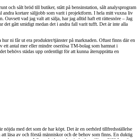
runt och sålt bröd till butiker, stått på bensinstation, sålt analysprogram
al andra kortare säljjobb som varit i projektform. I hela mitt vuxna liv
 Oavsett vad jag valt att sälja, har jag alltid haft ett rättesnöre – Jag
r det gått smidigt medan det i andra fall varit tufft. Det är inte alla
a hur ni får ut era produkter/tjänster på marknaden. Oftast finns där en
at av ett antal mer eller mindre oseriösa TM-bolag som hamnat i
, det behövs städas upp ordentligt för att kunna återupprätta en
r nöjda med det som de har köpt. Det är en oerhörd tillfredsställelse
t om att läsa av och förstå människor och de behov som finns. En duktig