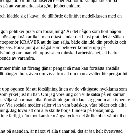
r lediga jobb inom kundservice eller ekonomi. Många klickar på
oss på att varumärket ska göra jobbet enklare.
och klädde sig i kavaj, de tillhörde definitivt medelklassen med en
t någon politiker prata om försäljning? Är det någon som hört någon
rskap i nån artikel, men oftast landar det i just prat, det är sällan
 entreprenör KRÄVER att du kan sälja, både din idé, din produkt och
tt lyckas. Försäljning är något som behöver komma upp på
vändigt om man vill uppvisa en minskad arbetslöshet, ett bättre
roende av varandra.
er ifrån att företag tjänar pengar så man kan fortsätta anställa,
llt hänger ihop, även om vissa tror att om man avsätter lite pengar hit
år upp ögonen för att försäljning är en av de viktigaste nycklarna som
 som yrket just nu har. Om jag vore ung och ville satsa på en karriär
n sälja så har man alla förutsättningar att klara sig genom alla typer av
sv. Via sociala medier säljer vi in våra budskap, våra bilder och allt i
ing. Jag lovar att om alla skulle börja fundera på försäljning,
inte farligt, däremot kanske många tycker det är lite obekvämt till en
ing på agendan, är något vi alla tjänar på, det är jag helt övertygad