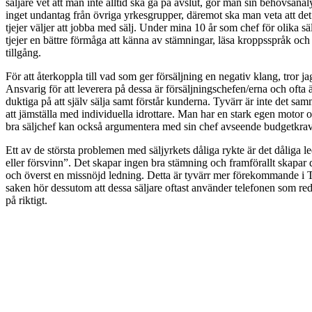
säljare vet att man inte alltid ska gå på avslut, gör man sin behovsana
inget undantag från övriga yrkesgrupper, däremot ska man veta att det fi
tjejer väljer att jobba med sälj. Under mina 10 år som chef för olika sä
tjejer en bättre förmåga att känna av stämningar, läsa kroppsspråk och 
tillgång.
För att återkoppla till vad som ger försäljning en negativ klang, tror 
Ansvarig för att leverera på dessa är försäljningschefen/erna och ofta ä
duktiga på att själv sälja samt förstår kunderna. Tyvärr är inte det sam
att jämställa med individuella idrottare. Man har en stark egen motor oc
bra säljchef kan också argumentera med sin chef avseende budgetkrav
Ett av de största problemen med säljyrkets dåliga rykte är det dåliga l
eller försvinn”. Det skapar ingen bra stämning och framförallt skapar d
och överst en missnöjd ledning. Detta är tyvärr mer förekommande i TM
saken hör dessutom att dessa säljare oftast använder telefonen som redsk
på riktigt.