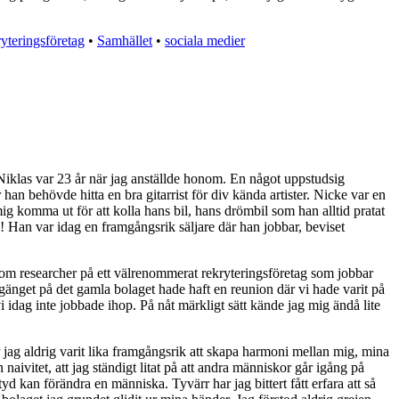
ryteringsföretag
•
Samhället
•
sociala medier
. Niklas var 23 år när jag anställde honom. En något uppstudsig
an behövde hitta en bra gitarrist för div kända artister. Nicke var en
 mig komma ut för att kolla hans bil, hans drömbil som han alltid pratat
e! Han var idag en framgångsrik säljare där han jobbar, beviset
 som researcher på ett välrenommerat rekryteringsföretag som jobbar
 gänget på det gamla bolaget hade haft en reunion där vi hade varit på
vi idag inte jobbade ihop. På nåt märkligt sätt kände jag mig ändå lite
jag aldrig varit lika framgångsrik att skapa harmoni mellan mig, mina
aivitet, att jag ständigt litat på att andra människor går igång på
yd kan förändra en människa. Tyvärr har jag bittert fått erfara att så