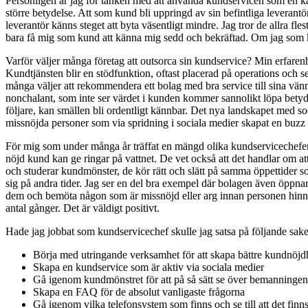
Personligen är jag för tanken med att använda kundservicen som en kan
större betydelse. Att som kund bli uppringd av sin befintliga leverantör
leverantör känns steget att byta väsentligt mindre. Jag tror de allra fl
bara få mig som kund att känna mig sedd och bekräftad. Om jag som ku
Varför väljer många företag att outsorca sin kundservice? Min erfarenh
Kundtjänsten blir en stödfunktion, oftast placerad på operations och se
många väljer att rekommendera ett bolag med bra service till sina vänn
nonchalant, som inte ser värdet i kunden kommer sannolikt löpa betydl
följare, kan smällen bli ordentligt kännbar. Det nya landskapet med so
missnöjda personer som via spridning i sociala medier skapat en buzz s
För mig som under många år träffat en mängd olika kundservicechefer, bl
nöjd kund kan ge ringar på vattnet. De vet också att det handlar om at
och studerar kundmönster, de kör rätt och slätt på samma öppettider s
sig på andra tider. Jag ser en del bra exempel där bolagen även öppna
dem och bemöta någon som är missnöjd eller arg innan personen hinner gö
antal gånger. Det är väldigt positivt.
Hade jag jobbat som kundservicechef skulle jag satsa på följande sake
Börja med utringande verksamhet för att skapa bättre kundnöjd
Skapa en kundservice som är aktiv via sociala medier
Gå igenom kundmönstret för att på så sätt se över bemanningen
Skapa en FAQ för de absolut vanligaste frågorna
Gå igenom vilka telefonsystem som finns och se till att det fin