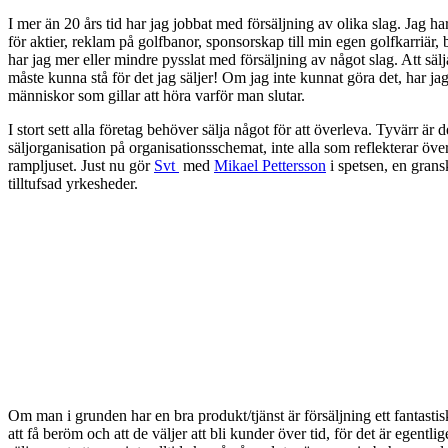
I mer än 20 års tid har jag jobbat med försäljning av olika slag. Jag har 
för aktier, reklam på golfbanor, sponsorskap till min egen golfkarriär, b
har jag mer eller mindre pysslat med försäljning av något slag. Att sälja 
måste kunna stå för det jag säljer! Om jag inte kunnat göra det, har jag va
människor som gillar att höra varför man slutar.
I stort sett alla företag behöver sälja något för att överleva. Tyvärr ä
säljorganisation på organisationsschemat, inte alla som reflekterar över
rampljuset. Just nu gör
Svt
med
Mikael Pettersson
i spetsen, en gransk
tilltufsad yrkesheder.
Om man i grunden har en bra produkt/tjänst är försäljning ett fantasti
att få beröm och att de väljer att bli kunder över tid, för det är egent