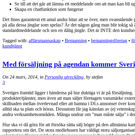
Se till att det går att lämna ett meddelande om att man kan bli
Skapa en chatfunktion som fungerar
Det finns garanterat ett antal andra bitar att se över, men ovanståen
på alla dessa jinglar som spelas? Är det någon gång man blir tokig så 
standardmeddelande och sen en dålig jingle. Det är INTE den kundser
Tagged with:
affärsmannaskap
•
Bemanning
•
bemanningsföretag
•
f
kundtjänst
Med försäljning på agendan kommer Sverige
On 24 mars, 2014, in
Personlig utveckling
, by stefan
3
Sveriges framtid ligger i händerna på hur duktiga vi är på försäljning. I
produkter/tjänster, men även att man säljer företagets varumärke extern
skillnaden mellan överlevnad eller att hamna i DI.s annonser över kon
alltid ska ta plats och höras. Dessutom får jag känslan av (ej vetenskap
andra verksamhetsområden. Många undrar om ”man måste sälja” i den 
Hur ska vi då göra för att försöka sätta sälj högre på den allmänna kart
rapportera om det. De stora mediehusen har väldigt stora säljorganisatio