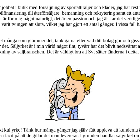
jobbat i butik med försäljning av sportattiraljer och kläder, jag har rest 
ilfinansiering till återförsäljare, bemanning och rekrytering samt ett ant
är för mig något naturligt, det är en passion och jag älskar det verkligen.
rit tvungen att sluta, vilket jag har gjort ett antal gånger. I vissa fall ha
r det många som glömmer det, tänk gärna efter vad ditt bolag gör och giss
 det. Säljyrket är i min värld något fint, tyvärr har det blivit nedsvärt
ning av säljbranschen. Det är väldigt bra att Svt sätter tänderna i detta
skt kul yrke! Tänk hur många gånger jag själv fått uppleva att kunderna ä
ligen facit på att de gillar det man levererar. I grunden handlar säljyrke