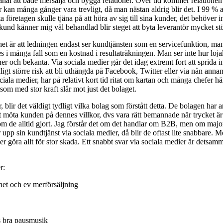
al att både mersälja och bygga relationer. Över tid kommer relationen 
 kan många gånger vara trevligt, då man nästan aldrig blir det. I 99 % av
esta företagen skulle tjäna på att höra av sig till sina kunder, det behöve
nd känner mig väl behandlad blir steget att byta leverantör mycket stö
et är att ledningen endast ser kundtjänsten som en servicefunktion, man 
s i många fall som en kostnad i resultaträkningen. Man ser inte hur loja
er och bekanta. Via sociala medier går det idag extremt fort att sprida 
igt större risk att bli uthängda på Facebook, Twitter eller via nån ann
ciala medier, har på relativt kort tid ritat om kartan och många chefer 
om med stor kraft slår mot just det bolaget.
ir det väldigt tydligt vilka bolag som förstått detta. De bolagen har an
t möta kunden på dennes villkor, dvs vara rätt bemannade när trycket är
om de alltid gjort. Jag förstår det om det handlar om B2B, men om majo
r upp sin kundtjänst via sociala medier, då blir de oftast lite snabbar
ra allt för stor skada. Ett snabbt svar via sociala medier är detsamma so
r:
het och ev merförsäljning
ns bra pausmusik