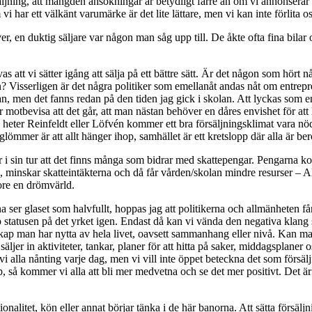
säljning, att mängden ansökningar är betydligt färre än om vi annonsera
vi har ett välkänt varumärke är det lite lättare, men vi kan inte förlita 
r, en duktig säljare var någon man såg upp till. De åkte ofta fina bilar 
s att vi sätter igång att sälja på ett bättre sätt. Är det någon som hör
? Visserligen är det några politiker som emellanåt andas nåt om entreprenö
an, men det fanns redan på den tiden jag gick i skolan. Att lyckas som
motbevisa att det går, att man nästan behöver en dåres envishet för a
eter Reinfeldt eller Löfvén kommer ett bra försäljningsklimat vara nöd
ömmer är att allt hänger ihop, samhället är ett kretslopp där alla är be
i sin tur att det finns många som bidrar med skattepengar. Pengarna komm
bb, minskar skatteintäkterna och då får vården/skolan mindre resurser – A
vore en drömvärld.
a ser glaset som halvfullt, hoppas jag att politikerna och allmänheten f
pp statusen på det yrket igen. Endast då kan vi vända den negativa klang
 kunskap man har nytta av hela livet, oavsett sammanhang eller nivå. Kan ma
äljer in aktiviteter, tankar, planer för att hitta på saker, middagsplaner o
 alla nånting varje dag, men vi vill inte öppet beteckna det som försäljn
 så kommer vi alla att bli mer medvetna och se det mer positivt. Det är 
nalitet, kön eller annat börjar tänka i de här banorna. Att sätta försäljn