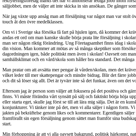
rekryteringsföretag märks det när vi annonserar lediga jobb inom för
säljjobbet, men de väljer att inte skicka in sin ansökan. De gånger som 
När jag växte upp ansåg man att försäljning var något man var stolt öve
touch åt den övre medelklassen.
Om vi i Sverige ska försöka få fart på hjulen igen, då kommer det kräva
andas ett ord om man kanske skulle börja prata lite försäljning i skolan
man ser någon riktig förändring. Ung Företagsamhet finns idag i skol
din vision. Man kommer att mötas av så många skeptiker som försöker 
dagordningen igen, både politiskt men även i skolan! Oavsett om man h
samhällsklimat och en vård/skola som håller bra standard. Det många gl
Man pratar om att avsätta mer pengar åt vården/skolan, men det kräver 
vilket leder till mer skattepengar och mindre bidrag. Blir det färre jo
och dit så löser sig allt. Det är tyvärr inte så det funkar, även om det 
Eftersom jag är person som väljer att fokusera på det positiva och gärn
finns. Vi måste förändra vårt synsätt på sälj och faktiskt börja höja u
eller starta eget, skulle jag först se till att lära mig sälja. Det är en
konjunkturer. Vi tänker inte på det, men vi alla säljer i någon form. Vi s
jakten på bekräftelse genom likes och kommentarer. Egentligen säljer vi
framförallt sin egen försäljning genom sättet man framför sina budskap,
start.
Min förhoppning är att vi alla oavsett bakgrund, politisk härkomst, natio