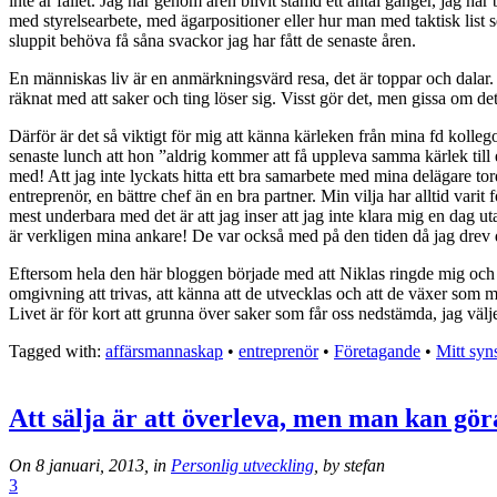
inte är fallet. Jag har genom åren blivit stämd ett antal gånger, jag har
med styrelsearbete, med ägarpositioner eller hur man med taktisk list se
sluppit behöva få såna svackor jag har fått de senaste åren.
En människas liv är en anmärkningsvärd resa, det är toppar och dalar. Mi
räknat med att saker och ting löser sig. Visst gör det, men gissa om de
Därför är det så viktigt för mig att känna kärleken från mina fd kollego
senaste lunch att hon ”aldrig kommer att få uppleva samma kärlek till e
med! Att jag inte lyckats hitta ett bra samarbete med mina delägare tor
entreprenör, en bättre chef än en bra partner. Min vilja har alltid varit 
mest underbara med det är att jag inser att jag inte klara mig en dag u
är verkligen mina ankare! De var också med på den tiden då jag drev 
Eftersom hela den här bloggen började med att Niklas ringde mig och st
omgivning att trivas, att känna att de utvecklas och att de växer som män
Livet är för kort att grunna över saker som får oss nedstämda, jag väljer
Tagged with:
affärsmannaskap
•
entreprenör
•
Företagande
•
Mitt syns
Att sälja är att överleva, men man kan göra
On 8 januari, 2013, in
Personlig utveckling
, by stefan
3