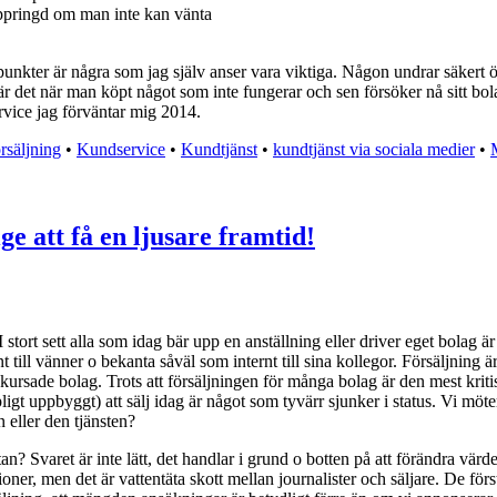
 uppringd om man inte kan vänta
de punkter är några som jag själv anser vara viktiga. Någon undrar säke
är det när man köpt något som inte fungerar och sen försöker nå sitt bol
vice jag förväntar mig 2014.
örsäljning
•
Kundservice
•
Kundtjänst
•
kundtjänst via sociala medier
•
 att få en ljusare framtid!
 stort sett alla som idag bär upp en anställning eller driver eget bolag är
t till vänner o bekanta såväl som internt till sina kollegor. Försäljning
kursade bolag. Trots att försäljningen för många bolag är den mest krit
ligt uppbyggt) att sälj idag är något som tyvärr sjunker i status. Vi möt
eller den tjänsten?
an? Svaret är inte lätt, det handlar i grund o botten på att förändra värd
ner, men det är vattentäta skott mellan journalister och säljare. De först