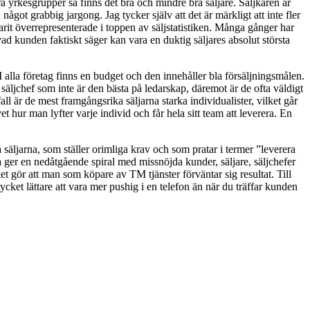
ra yrkesgrupper så finns det bra och mindre bra säljare. Säljkåren är
ågot grabbig jargong. Jag tycker själv att det är märkligt att inte fler
varit överrepresenterade i toppen av säljstatistiken. Många gånger har
ad kunden faktiskt säger kan vara en duktig säljares absolut största
I alla företag finns en budget och den innehåller bla försäljningsmålen.
n säljchef som inte är den bästa på ledarskap, däremot är de ofta väldigt
ll är de mest framgångsrika säljarna starka individualister, vilket går
t hur man lyfter varje individ och får hela sitt team att leverera. En
 säljarna, som ställer orimliga krav och som pratar i termer ”leverera
ta ger en nedåtgående spiral med missnöjda kunder, säljare, säljchefer
 gör att man som köpare av TM tjänster förväntar sig resultat. Till
ycket lättare att vara mer pushig i en telefon än när du träffar kunden