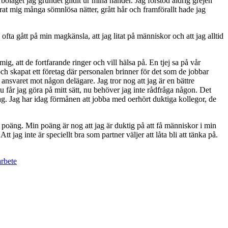
r bolaget jag grundet glidit ur mina händer. Jag förstod aldrig grejen
parat mig många sömnlösa nätter, grått hår och framförallt hade jag
ofta gått på min magkänsla, att jag litat på människor och att jag alltid
g, att de fortfarande ringer och vill hälsa på. En tjej sa på vår
och skapat ett företag där personalen brinner för det som de jobbar
ansvaret mot någon delägare. Jag tror nog att jag är en bättre
. Nu får jag göra på mitt sätt, nu behöver jag inte rådfråga någon. Det
dag. Jag har idag förmånen att jobba med oerhört duktiga kollegor, de
 poäng. Min poäng är nog att jag är duktig på att få människor i min
 jag inte är speciellt bra som partner väljer att låta bli att tänka på.
arbete