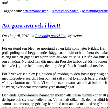
om!
Tagged with:
affärsmannaskap
•
Arbetsmarknaden
•
bemanningsbran
Att göra avtryck i livet!
On 18 april, 2013, in
Personlig utveckling
, by stefan
3
För en stund sen blev jag uppringd av en kille som heter Niklas. Han va
pojkspoling med begynnande skägg, snabb käft och en fantastisk talang 
talang med ett gigantiskt hjärta som älskade att sälja. En sån där kille
om att köpa. Nu stod han där med sin Porsche turbo, det lös i ögonen på
behövde jag inte be honom, det började på P och slutade på orsche…
För 2 veckor sen blev jag bjuden på middag av den första tjejen jag an
med Executive search. Hon och jag satt en hel kväll och bara pratade o
vårt nya kontor och fikat. Vi var 9 personer som satt och åt bullar och 
ansvarig över deras respektive yrkesframgångar.
Den enda gemensamma nämnaren mellan alla dessa människor är att jag h
delägare och styrelsemedlemmar. Vi har haft olika mål, det har alltid f
samma saker som jag gör. Jag har alltid trott att alla människor går att