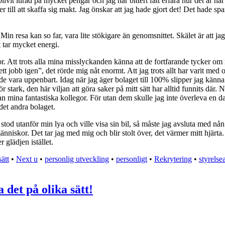
 blivit lurad på mycket pengar och jag har bittert fått erfara hur det är nä
r till att skaffa sig makt. Jag önskar att jag hade gjort det! Det hade s
n resa kan so far, vara lite stökigare än genomsnittet. Skälet är att jag 
t tar mycket energi.
r. Att trots alla mina misslyckanden känna att de fortfarande tycker om mi
tt jobb igen”, det rörde mig nåt enormt. Att jag trots allt har varit med 
de vara uppenbart. Idag när jag äger bolaget till 100% slipper jag känna 
för stark, den här viljan att göra saker på mitt sätt har alltid funnits där
tan mina fantastiska kollegor. För utan dem skulle jag inte överleva en 
det andra bolaget.
od utanför min lya och ville visa sin bil, så måste jag avsluta med nån
niskor. Det tar jag med mig och blir stolt över, det värmer mitt hjärta. Att
 glädjen istället.
ätt
•
Next u
•
personlig utveckling
•
personligt
•
Rekrytering
•
styrelse
 det på olika sätt!