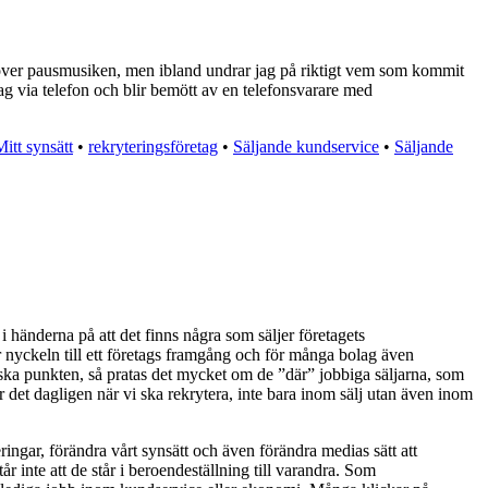
rt över pausmusiken, men ibland undrar jag på riktigt vem som kommit
ag via telefon och blir bemött av en telefonsvarare med
Mitt synsätt
•
rekryteringsföretag
•
Säljande kundservice
•
Säljande
 i händerna på att det finns några som säljer företagets
 är nyckeln till ett företags framgång och för många bolag även
iska punkten, så pratas det mycket om de ”där” jobbiga säljarna, som
er det dagligen när vi ska rekrytera, inte bara inom sälj utan även inom
eringar, förändra vårt synsätt och även förändra medias sätt att
år inte att de står i beroendeställning till varandra. Som