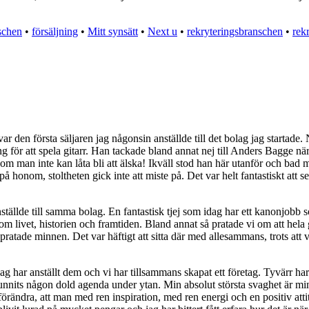
schen
•
försäljning
•
Mitt synsätt
•
Next u
•
rekryteringsbranschen
•
rek
r den första säljaren jag någonsin anställde till det bolag jag startade
för att spela gitarr. Han tackade bland annat nej till Anders Bagge när h
 som man inte kan låta bli att älska! Ikväll stod han här utanför och bad
 honom, stoltheten gick inte att miste på. Det var helt fantastiskt att s
ställde till samma bolag. En fantastisk tjej som idag har ett kanonjobb
m livet, historien och framtiden. Bland annat så pratade vi om att hela
pratade minnen. Det var häftigt att sitta där med allesammans, trots att 
ar anställt dem och vi har tillsammans skapat ett företag. Tyvärr har 
unnits någon dold agenda under ytan. Min absolut största svaghet är min n
 förändra, att man med ren inspiration, med ren energi och en positiv attit