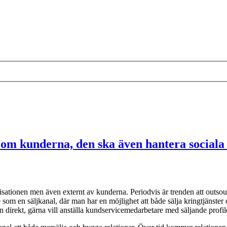
 om kunderna, den ska även hantera sociala
ationen men även externt av kunderna. Periodvis är trenden att outsourc
 som en säljkanal, där man har en möjlighet att både sälja kringtjänster 
n direkt, gärna vill anställa kundservicemedarbetare med säljande profil