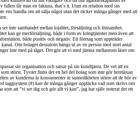
med kunden att bli allt viktigare och då blir ägandeskapandet av
 fallen får man en faktura, that´s it. Utan en relation med sin
r inte ens handla om att sälja något utan det räcker många gånger med att
rre.
ser inte sambandet mellan lojalitet, försäljning och lönsamhet.
litet kan ge merförsäljning, både i form av kringtjänster men även att
information, både positiv och negativ. Ett företag som uppträder
an kanal. Om bolaget dessutom hängs ut av en person med stort antal
hänger inte med på tåget. Det gör att vi med jämna mellanrum läser om
passat sin organisation och satsar på sin kundtjänst. De vet att en
 som störst. Tyvärr finns det en hel del bolag som inte gör hemläxan
riten av kunderna är konsumenter är sannolikheten större att de hör av
e. Med taggsystem (#) kan de många gånger upptäcka vad som skrivs om
m att ”vi ser dig och gör allt vi kan”, jag har själv noterat det ett