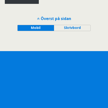
Överst på sidan
Mobil
Skrivbord