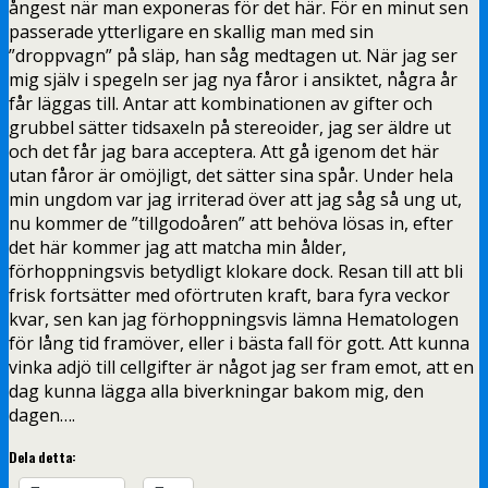
ångest när man exponeras för det här. För en minut sen
passerade ytterligare en skallig man med sin
”droppvagn” på släp, han såg medtagen ut. När jag ser
mig själv i spegeln ser jag nya fåror i ansiktet, några år
får läggas till. Antar att kombinationen av gifter och
grubbel sätter tidsaxeln på stereoider, jag ser äldre ut
och det får jag bara acceptera. Att gå igenom det här
utan fåror är omöjligt, det sätter sina spår. Under hela
min ungdom var jag irriterad över att jag såg så ung ut,
nu kommer de ”tillgodoåren” att behöva lösas in, efter
det här kommer jag att matcha min ålder,
förhoppningsvis betydligt klokare dock. Resan till att bli
frisk fortsätter med oförtruten kraft, bara fyra veckor
kvar, sen kan jag förhoppningsvis lämna Hematologen
för lång tid framöver, eller i bästa fall för gott. Att kunna
vinka adjö till cellgifter är något jag ser fram emot, att en
dag kunna lägga alla biverkningar bakom mig, den
dagen….
Dela detta: