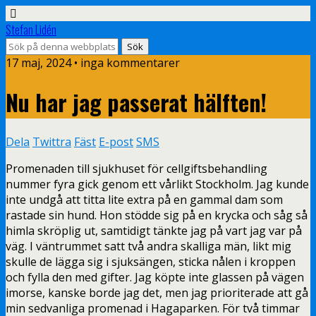
Stefan Lidén
17 maj, 2024 • inga kommentarer
Nu har jag passerat hälften!
Dela
Twittra
Fäst
E-post
SMS
Promenaden till sjukhuset för cellgiftsbehandling
nummer fyra gick genom ett vårlikt Stockholm. Jag kunde
inte undgå att titta lite extra på en gammal dam som
rastade sin hund. Hon stödde sig på en krycka och såg så
himla skröplig ut, samtidigt tänkte jag på vart jag var på
väg. I väntrummet satt två andra skalliga män, likt mig
skulle de lägga sig i sjuksängen, sticka nålen i kroppen
och fylla den med gifter. Jag köpte inte glassen på vägen
imorse, kanske borde jag det, men jag prioriterade att gå
min sedvanliga promenad i Hagaparken. För två timmar