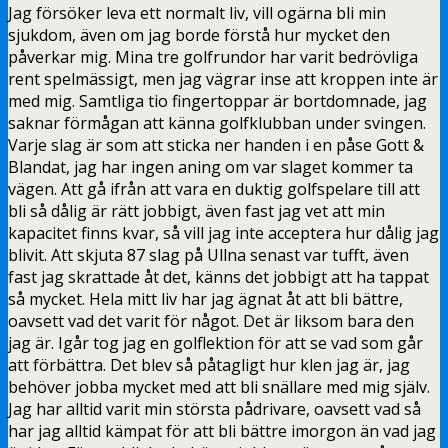
Jag försöker leva ett normalt liv, vill ogärna bli min
sjukdom, även om jag borde förstå hur mycket den
påverkar mig. Mina tre golfrundor har varit bedrövliga
rent spelmässigt, men jag vägrar inse att kroppen inte är
med mig. Samtliga tio fingertoppar är bortdomnade, jag
saknar förmågan att känna golfklubban under svingen.
Varje slag är som att sticka ner handen i en påse Gott &
Blandat, jag har ingen aning om var slaget kommer ta
vägen. Att gå ifrån att vara en duktig golfspelare till att
bli så dålig är rätt jobbigt, även fast jag vet att min
kapacitet finns kvar, så vill jag inte acceptera hur dålig jag
blivit. Att skjuta 87 slag på Ullna senast var tufft, även
fast jag skrattade åt det, känns det jobbigt att ha tappat
så mycket. Hela mitt liv har jag ägnat åt att bli bättre,
oavsett vad det varit för något. Det är liksom bara den
jag är. Igår tog jag en golflektion för att se vad som går
att förbättra. Det blev så påtagligt hur klen jag är, jag
behöver jobba mycket med att bli snällare med mig själv.
Jag har alltid varit min största pådrivare, oavsett vad så
har jag alltid kämpat för att bli bättre imorgon än vad jag