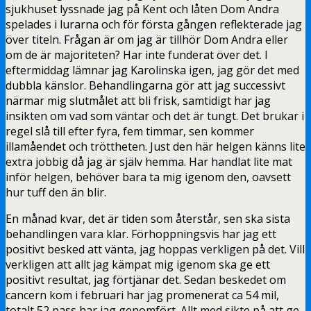
sjukhuset lyssnade jag på Kent och låten Dom Andra
spelades i lurarna och för första gången reflekterade jag
över titeln. Frågan är om jag är tillhör Dom Andra eller
om de är majoriteten? Har inte funderat över det. I
eftermiddag lämnar jag Karolinska igen, jag gör det med
dubbla känslor. Behandlingarna gör att jag successivt
närmar mig slutmålet att bli frisk, samtidigt har jag
insikten om vad som väntar och det är tungt. Det brukar i
regel slå till efter fyra, fem timmar, sen kommer
illamåendet och tröttheten. Just den här helgen känns lite
extra jobbig då jag är själv hemma. Har handlat lite mat
inför helgen, behöver bara ta mig igenom den, oavsett
hur tuff den än blir.
En månad kvar, det är tiden som återstår, sen ska sista
behandlingen vara klar. Förhoppningsvis har jag ett
positivt besked att vänta, jag hoppas verkligen på det. Vill
verkligen att allt jag kämpat mig igenom ska ge ett
positivt resultat, jag förtjänar det. Sedan beskedet om
cancern kom i februari har jag promenerat ca 54 mil,
totalt 52 pass har jag genomfört. Allt med sikte på att ge