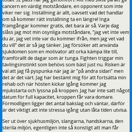
cancern en värdig motståndare, en opponent som inte
viker ner sig. Inställning är allt, oavsett vad det handlar
om så kommer rätt inställning ta en längre! Inga
framgångar kommer gratis, det bara är så. Varje dag
slåss jag mot min osynliga motståndare, ”jag vet inte vem
du är, jag vet inte var du kommer ifrån, men jag vet vad
du vill” det är så jag tänker. Jag försöker att använda
sjukdomen som en motivator att orka kämpa lite till,
framförallt de dagar som är tunga. Fighten triggar min
tävlingsinstinkt som behövs som bäst just nu. Risken är
väl att jag få pyspunka när jag är ”på andra sidan” men
det är det värt. Jag har bestämt mig för att fortsätta min
rehab och när hösten kickar igång kommer jag
mjukstarta och lyssna på kroppen. Jag har inte satt något
datum för full kapacitet, kroppen får vara domare.
Förmodligen ligger det antal bakslag och väntar, därför
är det viktigt att inte stressa igång utan låta tiden utvisa.
Ser ut över sjukhusmiljön, slangarna, handskarna, den
sterila miljön, egentligen inte så konstigt att man får