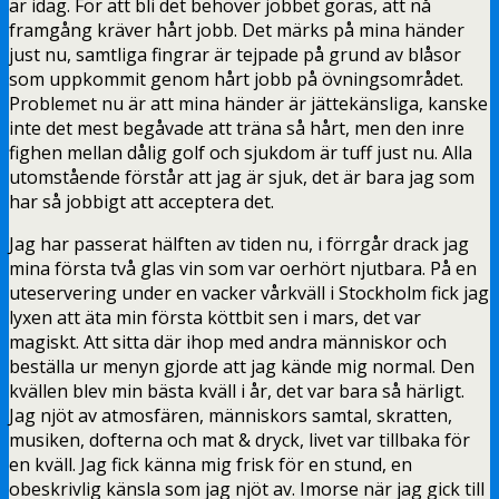
är idag. För att bli det behöver jobbet göras, att nå
framgång kräver hårt jobb. Det märks på mina händer
just nu, samtliga fingrar är tejpade på grund av blåsor
som uppkommit genom hårt jobb på övningsområdet.
Problemet nu är att mina händer är jättekänsliga, kanske
inte det mest begåvade att träna så hårt, men den inre
fighen mellan dålig golf och sjukdom är tuff just nu. Alla
utomstående förstår att jag är sjuk, det är bara jag som
har så jobbigt att acceptera det.
Jag har passerat hälften av tiden nu, i förrgår drack jag
mina första två glas vin som var oerhört njutbara. På en
uteservering under en vacker vårkväll i Stockholm fick jag
lyxen att äta min första köttbit sen i mars, det var
magiskt. Att sitta där ihop med andra människor och
beställa ur menyn gjorde att jag kände mig normal. Den
kvällen blev min bästa kväll i år, det var bara så härligt.
Jag njöt av atmosfären, människors samtal, skratten,
musiken, dofterna och mat & dryck, livet var tillbaka för
en kväll. Jag fick känna mig frisk för en stund, en
obeskrivlig känsla som jag njöt av. Imorse när jag gick till