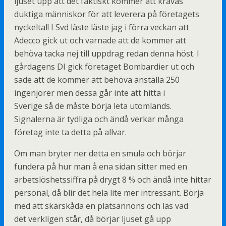
ljuset upp att det faktiskt kommer att krävas
duktiga människor för att leverera på företagets
nyckeltal! I Svd läste läste jag i förra veckan att
Adecco gick ut och varnade att de kommer att
behöva tacka nej till uppdrag redan denna höst. I
gårdagens DI gick företaget Bombardier ut och
sade att de kommer att behöva anställa 250
ingenjörer men dessa går inte att hitta i
Sverige så de måste börja leta utomlands.
Signalerna är tydliga och ändå verkar många
företag inte ta detta på allvar.
Om man bryter ner detta en smula och börjar
fundera på hur man å ena sidan sitter med en
arbetslöshetssiffra på drygt 8 % och ändå inte hittar
personal, då blir det hela lite mer intressant. Börja
med att skärskåda en platsannons och läs vad
det verkligen står, då börjar ljuset gå upp