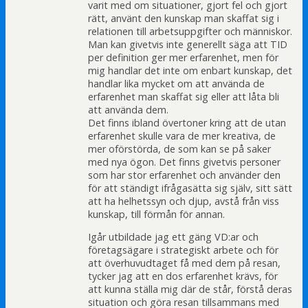
varit med om situationer, gjort fel och gjort
rätt, använt den kunskap man skaffat sig i
relationen till arbetsuppgifter och människor.
Man kan givetvis inte generellt säga att TID
per definition ger mer erfarenhet, men för
mig handlar det inte om enbart kunskap, det
handlar lika mycket om att använda de
erfarenhet man skaffat sig eller att låta bli
att använda dem.
Det finns ibland övertoner kring att de utan
erfarenhet skulle vara de mer kreativa, de
mer oförstörda, de som kan se på saker
med nya ögon. Det finns givetvis personer
som har stor erfarenhet och använder den
för att ständigt ifrågasätta sig själv, sitt sätt
att ha helhetssyn och djup, avstå från viss
kunskap, till förmån för annan.
Igår utbildade jag ett gäng VD:ar och
företagsägare i strategiskt arbete och för
att överhuvudtaget få med dem på resan,
tycker jag att en dos erfarenhet krävs, för
att kunna ställa mig där de står, förstå deras
situation och göra resan tillsammans med