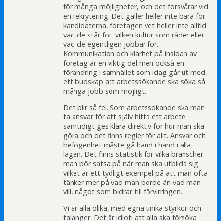
för många möjligheter, och det försvårar vid
en rekrytering. Det gäller heller inte bara för
kandidaterna, företagen vet heller inte alltid
vad de står för, vilken kultur som råder eller
vad de egentligen jobbar för.
Kommunikation och klarhet på insidan av
företag är en viktig del men också en
förändring i samhället som idag går ut med
ett budskap att arbetssökande ska söka så
många jobb som möjligt.
Det blir så fel. Som arbetssökande ska man
ta ansvar för att själv hitta ett arbete
samtidigt ges klara direktiv för hur man ska
göra och det finns regler för allt. Ansvar och
befogenhet måste gå hand i hand i alla
lägen. Det finns statistik för vilka branscher
man bör satsa på när man ska utbilda sig
vilket är ett tydligt exempel på att man ofta
tänker mer på vad man borde än vad man
vill, något som bidrar till förvirringen.
Vi är alla olika, med egna unika styrkor och
talanger. Det är idioti att alla ska försöka