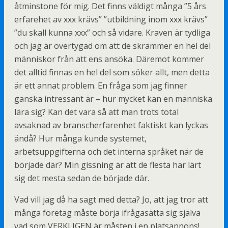
åtminstone för mig. Det finns väldigt många ”5 års
erfarehet av xxx krävs” ”utbildning inom xxx krävs”
”du skall kunna xxx” och så vidare. Kraven är tydliga
och jag är övertygad om att de skrämmer en hel del
människor från att ens ansöka. Däremot kommer
det alltid finnas en hel del som söker allt, men detta
är ett annat problem. En fråga som jag finner
ganska intressant är – hur mycket kan en människa
lära sig? Kan det vara så att man trots total
avsaknad av branscherfarenhet faktiskt kan lyckas
ändå? Hur många kunde systemet,
arbetsuppgifterna och det interna språket när de
började där? Min gissning är att de flesta har lärt
sig det mesta sedan de började där.
Vad vill jag då ha sagt med detta? Jo, att jag tror att
många företag måste börja ifrågasätta sig själva
vad som VERKLIGEN är måsten i en platsannons!