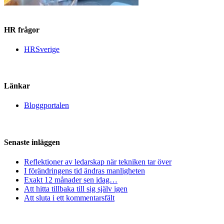
HR frågor
HRSverige
Länkar
Bloggportalen
Senaste inläggen
Reflektioner av ledarskap när tekniken tar över
I förändringens tid ändras manligheten
Exakt 12 månader sen idag…
Att hitta tillbaka till sig själv igen
Att sluta i ett kommentarsfält