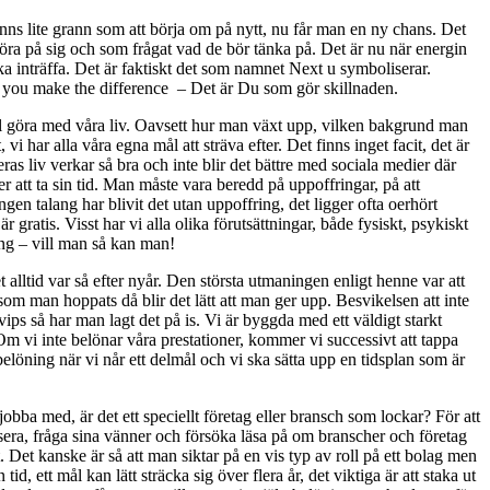
känns lite grann som att börja om på nytt, nu får man en ny chans. Det
 röra på sig och som frågat vad de bör tänka på. Det är nu när energin
ska inträffa. Det är faktiskt det som namnet Next u symboliserar.
ext u, you make the difference – Det är Du som gör skillnaden.
i vill göra med våra liv. Oavsett hur man växt upp, vilken bakgrund man
i har alla våra egna mål att sträva efter. Det finns inget facit, det är
eras liv verkar så bra och inte blir det bättre med sociala medier där
r att ta sin tid. Man måste vara beredd på uppoffringar, på att
gen talang har blivit det utan uppoffring, det ligger ofta oerhört
ratis. Visst har vi alla olika förutsättningar, både fysiskt, psykiskt
ing – vill man så kan man!
 alltid var så efter nyår. Den största utmaningen enligt henne var att
 som man hoppats då blir det lätt att man ger upp. Besvikelsen att inte
vips så har man lagt det på is. Vi är byggda med ett väldigt starkt
m vi inte belönar våra prestationer, kommer vi successivt att tappa
a belöning när vi når ett delmål och vi ska sätta upp en tidsplan som är
l jobba med, är det ett speciellt företag eller bransch som lockar? För att
osera, fråga sina vänner och försöka läsa på om branscher och företag
it. Det kanske är så att man siktar på en vis typ av roll på ett bolag men
id, ett mål kan lätt sträcka sig över flera år, det viktiga är att staka ut