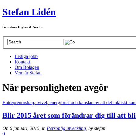
Stefan Lidén
Grundare Higher & Next u
Lediga jobb
Kontakt
Om Bolagen
Vem är Stefan
När personligheten avgör
Entreprenörskap, tvivel, energibrist och känslan av att det faktiskt ka
Blir 2015 året som förändrar dig till att bli
On 6 januari, 2015, in
Personlig utveckling
, by stefan
0