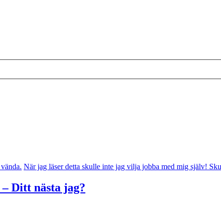
n vända.
När jag läser detta skulle inte jag vilja jobba med mig själv! Sk
 – Ditt nästa jag?