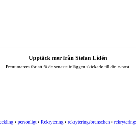
Upptäck mer från Stefan Lidén
Prenumerera för att få de senaste inläggen skickade till din e-post.
eckling
•
personligt
•
Rekrytering
•
rekryteringsbranschen
•
rekrytering