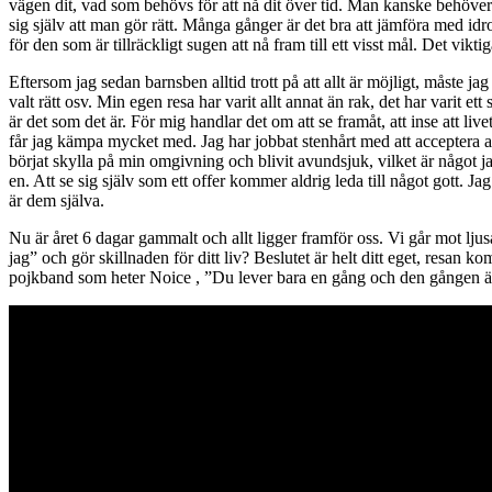
vägen dit, vad som behövs för att nå dit över tid. Man kanske behöver 
sig själv att man gör rätt. Många gånger är det bra att jämföra med idr
för den som är tillräckligt sugen att nå fram till ett visst mål. Det viktig
Eftersom jag sedan barnsben alltid trott på att allt är möjligt, måste jag
valt rätt osv. Min egen resa har varit allt annat än rak, det har varit et
är det som det är. För mig handlar det om att se framåt, att inse att livet
får jag kämpa mycket med. Jag har jobbat stenhårt med att acceptera att 
börjat skylla på min omgivning och blivit avundsjuk, vilket är något ja
en. Att se sig själv som ett offer kommer aldrig leda till något gott. Ja
är dem själva.
Nu är året 6 dagar gammalt och allt ligger framför oss. Vi går mot ljusa
jag” och gör skillnaden för ditt liv? Beslutet är helt ditt eget, resan 
pojkband som heter Noice , ”Du lever bara en gång och den gången är 