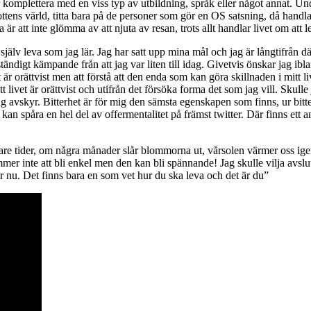
komplettera med en viss typ av utbildning, språk eller något annat. Under
ottens värld, titta bara på de personer som gör en OS satsning, då handla
a är att inte glömma av att njuta av resan, trots allt handlar livet om att le
 själv leva som jag lär. Jag har satt upp mina mål och jag är långtifrån där
t ständigt kämpande från att jag var liten till idag. Givetvis önskar jag ib
 är orättvist men att förstå att den enda som kan göra skillnaden i mitt liv 
livet är orättvist och utifrån det försöka forma det som jag vill. Skulle 
g avskyr. Bitterhet är för mig den sämsta egenskapen som finns, ur bitte
g kan spåra en hel del av offermentalitet på främst twitter. Där finns ett 
re tider, om några månader slår blommorna ut, vårsolen värmer oss igen oc
kommer inte att bli enkel men den kan bli spännande! Jag skulle vilja avs
nu. Det finns bara en som vet hur du ska leva och det är du”