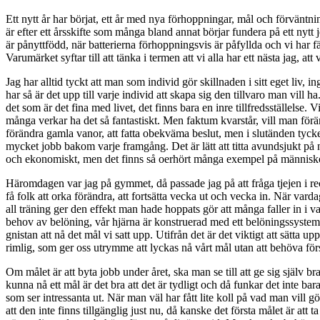
Ett nytt år har börjat, ett år med nya förhoppningar, mål och förväntni
är efter ett årsskifte som många bland annat börjar fundera på ett nytt
är pånyttfödd, när batterierna förhoppningsvis är påfyllda och vi har f
Varumärket syftar till att tänka i termen att vi alla har ett nästa jag, a
Jag har alltid tyckt att man som individ gör skillnaden i sitt eget liv,
har så är det upp till varje individ att skapa sig den tillvaro man vill 
det som är det fina med livet, det finns bara en inre tillfredsställelse.
många verkar ha det så fantastiskt. Men faktum kvarstår, vill man förän
förändra gamla vanor, att fatta obekväma beslut, men i slutänden tycker
mycket jobb bakom varje framgång. Det är lätt att titta avundsjukt på n
och ekonomiskt, men det finns så oerhört många exempel på människor s
Häromdagen var jag på gymmet, då passade jag på att fråga tjejen i recep
få folk att orka förändra, att fortsätta vecka ut och vecka in. När vard
all träning ger den effekt man hade hoppats gör att många faller in i va
behov av belöning, vår hjärna är konstruerad med ett belöningssystem 
gnistan att nå det mål vi satt upp. Utifrån det är det viktigt att sätta u
rimlig, som ger oss utrymme att lyckas nå vårt mål utan att behöva för
Om målet är att byta jobb under året, ska man se till att ge sig själv bra
kunna nå ett mål är det bra att det är tydligt och då funkar det inte 
som ser intressanta ut. När man väl har fått lite koll på vad man vill gör
att den inte finns tillgänglig just nu, då kanske det första målet är att t