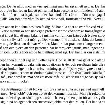
ngar. Det är alltid med en viss spänning man tar sig an ett nytt år. Det 
 jobb. Jag har redan fått ett par samtal från personer som funderar på att
ärska löften att ta bejaka som det ska hända! Det är nu – Ditt nästa jag 
tt vi alla kan förändra våra liv och nå dit vi vill, förutsatt att vi vill. N
 ingen annan kan fatta besluten åt dig. Vi har alla eget ansvar för vad v
ha. Varje människa har sina egna preferenser för vad som är framgångsrikt, v
 Visst är det lätt att man kikar på människor runt om kring och tycker att d
dra sitt liv så är det möjligt. Det kommer inte att ske snabbt, det komme
 nog de flesta att det var värt det. Man brukar prata om talanger, men in
ågon och tycka att den personen har haft mycket gratis, men ingenting är g
om lyckats trots att de haft allting emot sig. Det handlar om inställn
tionen hur det såg ut nu efter nyår. Hon sa att det var galet och att det
agen har kommit tillbaka, när motivationen tryter och resultaten inte blir
rdagslunken igen och ett missat träningspass följs av ytterligare ett och 
där dopaminet som utsöndras skänker oss en tillfredsställande känsla. O
pp mål, både små delmål och ett större mål. Vi ska se till att ge oss själv
saka allt för mycket.
 förutsättningar för att lyckas. En bra start är att ta reda på vad man vil
bara med ”byta jobb” och sen tro att det kommer lösa sig. Man får rekogn
a, är det dags att sätta upp sitt mål och sen göra en plan för att ta sig d
a sig in på bolaget och sen successivt jobba mot den rollen. Det kan ta sin t