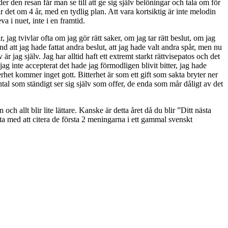
 den resan får man se till att ge sig själv belöningar och tala om för
r det om 4 år, med en tydlig plan. Att vara kortsiktig är inte melodin
va i nuet, inte i en framtid.
, jag tvivlar ofta om jag gör rätt saker, om jag tar rätt beslut, om jag
land att jag hade fattat andra beslut, att jag hade valt andra spår, men nu
är jag själv. Jag har alltid haft ett extremt starkt rättvisepatos och det
jag inte accepterat det hade jag förmodligen blivit bitter, jag hade
rhet kommer inget gott. Bitterhet är som ett gift som sakta bryter ner
antal som ständigt ser sig själv som offer, de enda som mår dåligt av det
h allt blir lite lättare. Kanske är detta året då du blir ”Ditt nästa
luta med att citera de första 2 meningarna i ett gammal svenskt