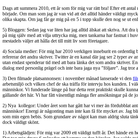
Dags att summera 2010, ett år som för mig var rätt bra! Efter ett antal m
började. Om man som jag är van vid att det alltid händer väldigt mycke
olika skapta. Om jag får ge mig på en 5 i topp skulle den nog se ut enl
5) Bloggen: Sedan jag var liten har jag alltid älskat att skriva. Att dr
på mig själv med att vilja uttrycka mig, men tankarna har fastnat i huv
mestadels väljer att hålla det till mitt liv som företagare.
4) Sociala medier: För mig har 2010 verkligen inneburit en ordentli
refererar det andra skriver. Twitter är en kanal där jag ser 2 typer av
utan endast spenderar tid med att bara länka det som andra skriver. En 
dialog med personlig prägel och inte bara jaga nya ”följare”. Jag tror 
3) Den filmade platsannonsen: i november månad lanserade vi den
fi
arbetsmiljö och vilken chef de ska träffa för intervju hos kunden. I väl
människor. Vi funderade länge på hur detta rent praktiskt skulle kunna 
gällande det här. Vi har fått väsentligt många fler ansökningar på de jo
2) Nya kollegor: Under året som har gått har vi mer än fördubblat anta
människor! Energi är någonting man inte kan få för mycket av. Jag blir 
som min egen bebis. Som grundare av något kan man aldrig sluta tänka 
dock väldigt skönt.
1) Arbetsglädjen: För mig var 2009 ett väldigt tufft år. Det hände en