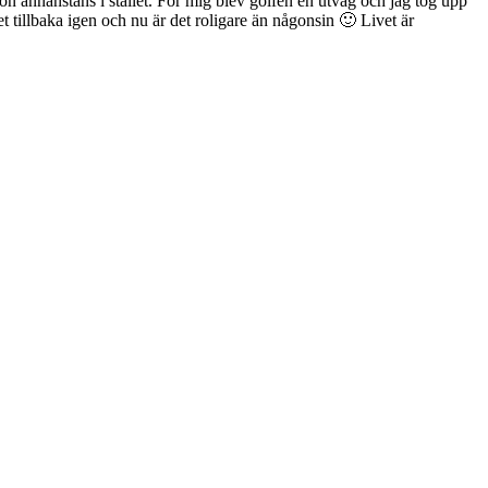
on annanstans i stället. För mig blev golfen en utväg och jag tog upp
 tillbaka igen och nu är det roligare än någonsin 🙂 Livet är