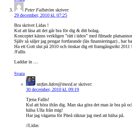
Peter Fallström
skriver:
29 december, 2010 kl. 07:25
Bra skrivet Lidas !
Kul att läsa att det går bra för dig & ditt bolag.
Konceptet känns verkligen ”rätt i tiden” med filmade platsanno
Själv så säljer jag pengar fortfarande (läs finansieringar) , har 
Ha ett Gott slut på 2010 och önskar dig ett framgångsrikt 2011 
/Fallis
Laddar in …
Svara
stefan.liden@ineed.se
skriver:
30 december, 2010 kl. 09:19
Tjena Fallis!
Kul att höra ifrån dig. Man ska göra det man är bra på och
hälsa Ulla från mig!
Har jag vägarna för Piteå räknar jag med att hälsa på.
//Lidas