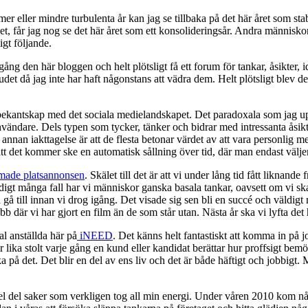
er eller mindre turbulenta år kan jag se tillbaka på det här året som stabi
t, får jag nog se det här året som ett konsolideringsår. Andra människor
igt följande.
a igång den här bloggen och helt plötsligt få ett forum för tankar, åsikt
udet då jag inte har haft någonstans att vädra dem. Helt plötsligt blev d
g bekantskap med det sociala medielandskapet. Det paradoxala som jag 
 användare. Dels typen som tycker, tänker och bidrar med intressanta åsik
annan iakttagelse är att de flesta betonar värdet av att vara personlig m
att det kommer ske en automatisk sållning över tid, där man endast väljer
lmade platsannonsen
. Skälet till det är att vi under lång tid fått liknand
digt många fall har vi människor ganska basala tankar, oavsett om vi ska p
gå till innan vi drog igång. Det visade sig sen bli en succé och väldigt
bb där vi har gjort en film än de som står utan. Nästa år ska vi lyfta de
l anställda här på
iNEED
. Det känns helt fantastiskt att komma in på 
lika stolt varje gång en kund eller kandidat berättar hur proffsigt bemöt
på det. Det blir en del av ens liv och det är både häftigt och jobbigt
 hel del saker som verkligen tog all min energi. Under våren 2010 kom n