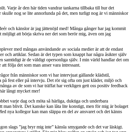
lt. Varje år den här tiden vandrar tankarna tillbaka till hur det
 skulle nog se lite annorlunda på det, men turligt nog är vi människor
er, ideér och känslor är jag jättenöjd med! Många gånger har jag kommit
et möjligt att börja skriva ner det som berör mig, även om jag
upplever med mångas användande av sociala medier är att de endast
ter och artiklar. Sedan är det typen som knappt har några åsikter själv
en samtidigt är de väldigt opersonliga själv. I min värld handlar det om
 att följa det som man anser vara intressant.
e frågor från människor som vi har intervjuat gällande klädstil,
å fest eller på intervju. Det rör sig ofta om just kläder, miljö och
 många av de som vi har träffat har verkligen gett oss positiv feedback
t här långt mycket mer!
jobbet varje dag och möta så härliga, duktiga och underbara
t man blivit. Det kanske kan låta lite konstigt, men för mig är bolaget
. Med nya kollegor kan man släppa en del av ansvaret och det känns
ågon slags ”jag bryr mig inte” känsla smygande och det var läskigt.