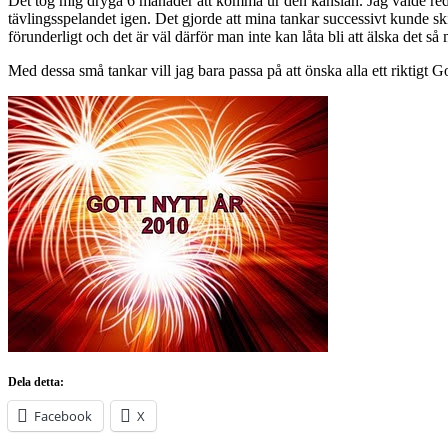
Det tog mig dryga 6 månader att komma ur den känslan. Jag valde redan
tävlingsspelandet igen. Det gjorde att mina tankar successivt kunde sk
förunderligt och det är väl därför man inte kan låta bli att älska det så
Med dessa små tankar vill jag bara passa på att önska alla ett riktigt G
Dela detta:
Facebook
X