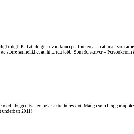
ldigt roligt! Kul att du gillar vårt koncept. Tanken är ju att man som 
 ge större sannolikhet att hitta rätt jobb. Som du skriver – Personkemin
 med bloggen tycker jag är extra intressant. Många som bloggar upplever de
tt underbart 2011!