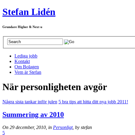
Stefan Lidén
Grundare Higher & Next u
Lediga jobb
Kontakt
Om Bolagen
Vem är Stefan
När personligheten avgör
Några sista tankar inför julen
5 bra tips att hitta ditt nya jobb 2011!
Summering av 2010
On 29 december, 2010, in
Personligt
, by stefan
5