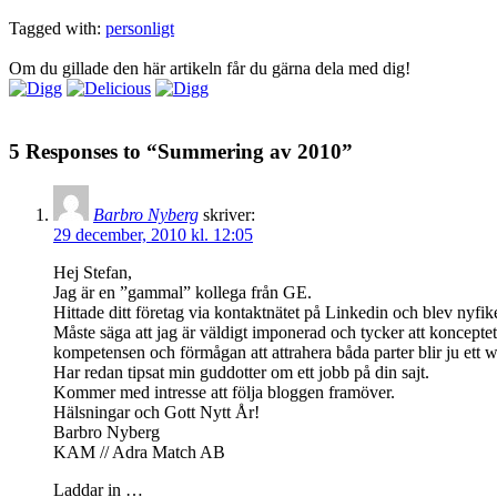
Tagged with:
personligt
Om du gillade den här artikeln får du gärna dela med dig!
5 Responses to “Summering av 2010”
Barbro Nyberg
skriver:
29 december, 2010 kl. 12:05
Hej Stefan,
Jag är en ”gammal” kollega från GE.
Hittade ditt företag via kontaktnätet på Linkedin och blev nyfik
Måste säga att jag är väldigt imponerad och tycker att konceptet 
kompetensen och förmågan att attrahera båda parter blir ju ett 
Har redan tipsat min guddotter om ett jobb på din sajt.
Kommer med intresse att följa bloggen framöver.
Hälsningar och Gott Nytt År!
Barbro Nyberg
KAM // Adra Match AB
Laddar in …