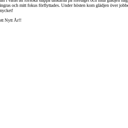
 i våras att försöka släppa tankarna på företaget och hitta glädjen någ
ingras och mitt fokus förflyttades. Under hösten kom glädjen över jobbet
 mycket!
ott Nytt År!!