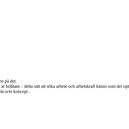
en på det.
är brilliant – detta sätt att söka arbete och arbetskraft känns som det op
win-win koncept .