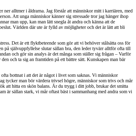
 ner alltmer i åldrarna. Jag förstår att människor mitt i karriären, med
erson. Att unga människor känner sig stressade tror jag hänger ihop
Stannar man upp, kan man lätt snegla åt andra och känna att de
slut. Världen där ute är fylld av möjligheter och det är lätt att bli
tress. Det är ett flyktbeteende som gör att vi behöver stålsätta oss för
på självuppfyllelse slutar sällan bra, den leder tyvärr alltför ofta till
andan och gör sin analys är det många som ställer sig frågan – Varför
av den och ta sig an framtiden på ett bättre sätt. Kunskapen man bär
ofta bottnat i att det är något i livet som saknas. Vi människor
. Jag tycker man bör värdera trivsel högre, människor som trivs och mår
sök att hitta en skön balans. Är du trygg i ditt jobb, brukar det smitta
sam är sällan stark, vi mår oftast bäst i sammanhang med andra som vi