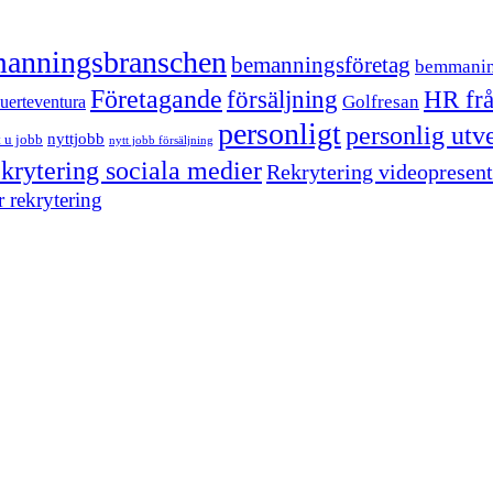
anningsbranschen
bemanningsföretag
bemmani
Företagande
försäljning
HR fr
Golfresan
uerteventura
personligt
personlig utv
nyttjobb
 u jobb
nytt jobb försäljning
ekrytering sociala medier
Rekrytering videopresent
r rekrytering