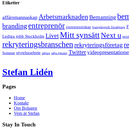
Etiketter
bem
Arbetsmarknaden
Bemanning
affärsmannaskap
entreprenör
branding
F
entreprenörskap
framgångsrik försäljning
Mitt synsätt
Next u
Livet
Lediga jobb Stockholm
next
rekryteringsbranschen
r
rekryteringsföretag
Twitter
videopresentatione
styrelsearbete
Sommar
säljare
sälja tjänster
Stefan Lidén
Pages
Home
Kontakt
Om Bolagen
Vem är Stefan
Stay In Touch