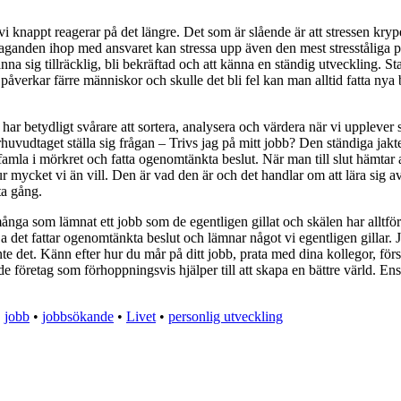
i knappt reagerar på det längre. Det som är slående är att stressen kryper
taganden ihop med ansvaret kan stressa upp även den mest stresståliga p
nna sig tillräcklig, bli bekräftad och att känna en ständig utveckling. 
påverkar färre människor och skulle det bli fel kan man alltid fatta nya be
n har betydligt svårare att sortera, analysera och värdera när vi upplever s
rhuvudtaget ställa sig frågan – Trivs jag på mitt jobb? Den ständiga jakten 
famla i mörkret och fatta ogenomtänkta beslut. När man till slut hämtar 
hur mycket vi än vill. Den är vad den är och det handlar om att lära sig 
ta gång.
många som lämnat ett jobb som de egentligen gillat och skälen har alltför 
g.a det fattar ogenomtänkta beslut och lämnar något vi egentligen gillar
r inte det. Känn efter hur du mår på ditt jobb, prata med dina kollegor, för
 företag som förhoppningsvis hjälper till att skapa en bättre värld. En
•
jobb
•
jobbsökande
•
Livet
•
personlig utveckling