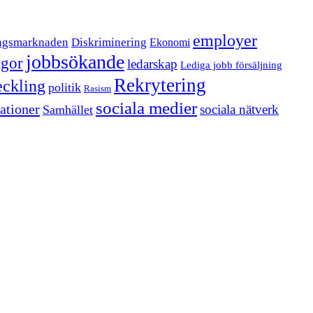
employer
ngsmarknaden
Diskriminering
Ekonomi
jobbsökande
ågor
ledarskap
Lediga jobb försäljning
Rekrytering
eckling
politik
Rasism
sociala medier
ationer
sociala nätverk
Samhället