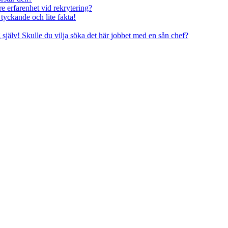
re erfarenhet vid rekrytering?
tyckande och lite fakta!
g själv! Skulle du vilja söka det här jobbet med en sån chef?