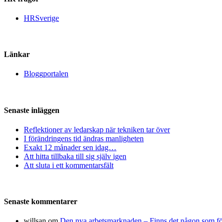
HRSverige
Länkar
Bloggportalen
Senaste inläggen
Reflektioner av ledarskap när tekniken tar över
I förändringens tid ändras manligheten
Exakt 12 månader sen idag…
Att hitta tillbaka till sig själv igen
Att sluta i ett kommentarsfält
Senaste kommentarer
willsan
om
Den nya arbetsmarknaden – Finns det någon som fö