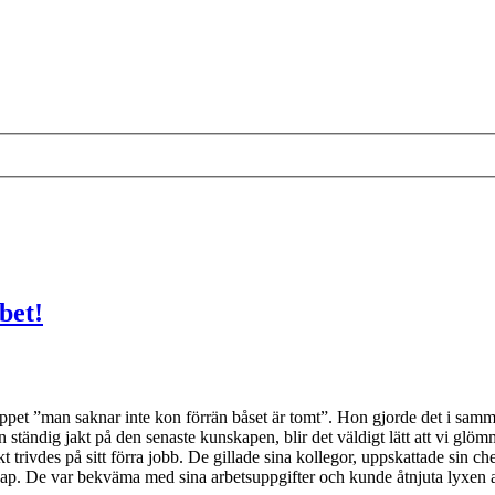
bet!
 ”man saknar inte kon förrän båset är tomt”. Hon gjorde det i samman
n ständig jakt på den senaste kunskapen, blir det väldigt lätt att vi glömm
t trivdes på sitt förra jobb. De gillade sina kollegor, uppskattade sin che
p. De var bekväma med sina arbetsuppgifter och kunde åtnjuta lyxen att