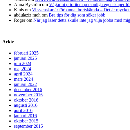
Anna Byström
om
Vågar ni prioritera personliga egenskaper fö
Kinis
om
Vi svenskar är förbannat bortskämda – Det är mycket 
abdulaziz moh
om
Bra tips för dig som söker jobb
Roger
om
När jag läser detta skulle inte jag vilja jobba med mi
Arkiv
februari 2025
januari 2025
juni 2024
maj 2024
april 2024
mars 2024
januari 2022
december 2016
november 2016
oktober 2016
augusti 2016
april 2016
januari 2016
oktober 2015
september 2015