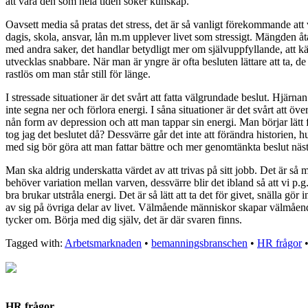
att vara den som hela tiden söker kunskap.
Oavsett media så pratas det stress, det är så vanligt förekommande att v
dagis, skola, ansvar, lån m.m upplever livet som stressigt. Mängden å
med andra saker, det handlar betydligt mer om självuppfyllande, att kä
utvecklas snabbare. När man är yngre är ofta besluten lättare att ta, de 
rastlös om man står still för länge.
I stressade situationer är det svårt att fatta välgrundade beslut. Hjärna
inte segna ner och förlora energi. I såna situationer är det svårt att öve
nån form av depression och att man tappar sin energi. Man börjar lätt 
tog jag det beslutet då? Dessvärre går det inte att förändra historien, 
med sig bör göra att man fattar bättre och mer genomtänkta beslut näs
Man ska aldrig underskatta värdet av att trivas på sitt jobb. Det är så 
behöver variation mellan varven, dessvärre blir det ibland så att vi p.
bra brukar utstråla energi. Det är så lätt att ta det för givet, snälla gö
av sig på övriga delar av livet. Välmående människor skapar välmående
tycker om. Börja med dig själv, det är där svaren finns.
Tagged with:
Arbetsmarknaden
•
bemanningsbranschen
•
HR frågor
HR frågor