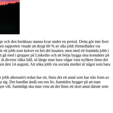
e och den beräknas stanna kvar under en period. Detta gör inte livet
. Den rapporten visade att drygt 60 % av alla jobb förmedlades via
är ett jobb som kräver en hel del insatser, men med ett framtida jobb i
o, att gå med i grupper på Linkedin och att börja bygga sina kontakter på
t diverse olika håll, så länge man bara vågar vara nyfiken finns det
ten den 14 augusti. Att söka jobb via sociala medier är något som bara
obb alternativt redan har ett, finns det ett antal som har nån form av
nga sig. Det handlar ändå om ens liv, framtiden bygger på att man
en vill. Samtidigt ska man veta att det finns ett stort antal därute som