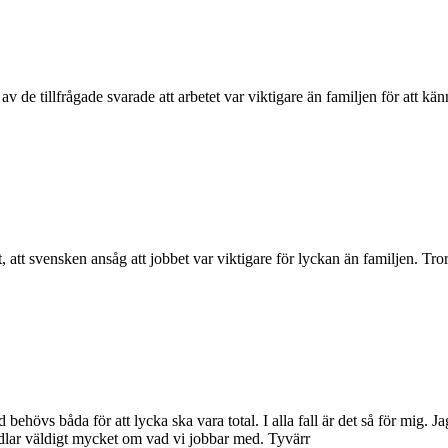
av de tillfrågade svarade att arbetet var viktigare än familjen för att kä
t, att svensken ansåg att jobbet var viktigare för lyckan än familjen. Tr
ld behövs båda för att lycka ska vara total. I alla fall är det så för mig.
andlar väldigt mycket om vad vi jobbar med. Tyvärr