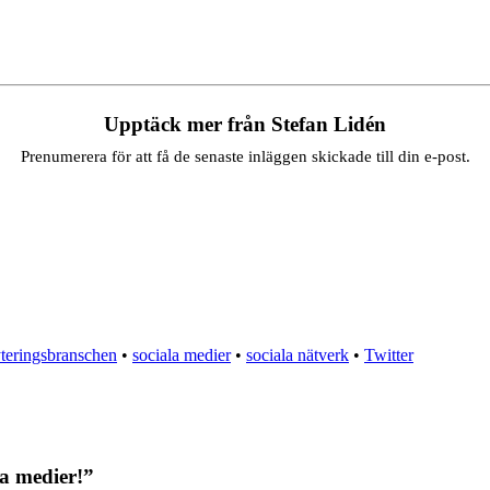
Upptäck mer från Stefan Lidén
Prenumerera för att få de senaste inläggen skickade till din e-post.
yteringsbranschen
•
sociala medier
•
sociala nätverk
•
Twitter
la medier!”