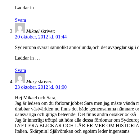
Laddar in …
Svara
Mikael
skriver:
20 oktober, 2012 kl. 01:44
Sydeuropa svarar sannolikt annorlunda,och det avspeglar sig 
Laddar in …
Svara
Mary
skriver:
23 oktober, 2012 kl. 01:00
Hej Mikael och Sara,
Jag är ledsen om du förlorar jobbet Sara men jag måste vända m
drabbar västvärlden nu finns det både gemensamma nämnare och s
oansvariga och giriga beteende. Det finns andra orsaker också
Jag är innerligt tröttpå att höra alla dessa fördomar om Sydeurop
LYFT ERA BLICKAR OCH LÄR ER MER OM HISTORIA OCH EKONOMI
Italien. Skärpnin! Självömkan och egoism leder ingenstans