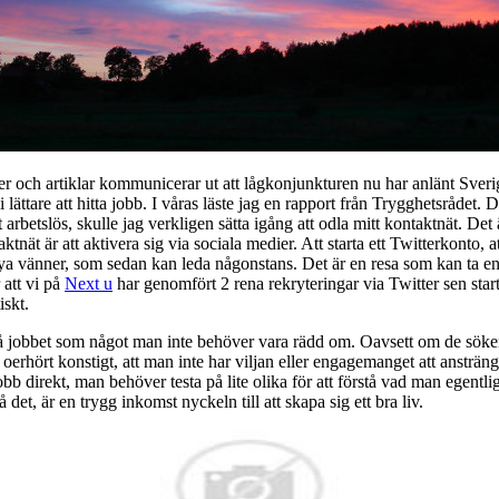
 och artiklar kommunicerar ut att lågkonjunkturen nu har anlänt Sverig
 lättare att hitta jobb. I våras läste jag en rapport från Trygghetsrådet
rbetslös, skulle jag verkligen sätta igång att odla mitt kontaktnät. Det 
taktnät är att aktivera sig via sociala medier. Att starta ett Twitterkont
ya vänner, som sedan kan leda någonstans. Det är en resa som kan ta en å
 att vi på
Next u
har genomfört 2 rena rekryteringar via Twitter sen star
iskt.
å jobbet som något man inte behöver vara rädd om. Oavsett om de söker j
t oerhört konstigt, att man inte har viljan eller engagemanget att ansträ
bb direkt, man behöver testa på lite olika för att förstå vad man egentlig
det, är en trygg inkomst nyckeln till att skapa sig ett bra liv.