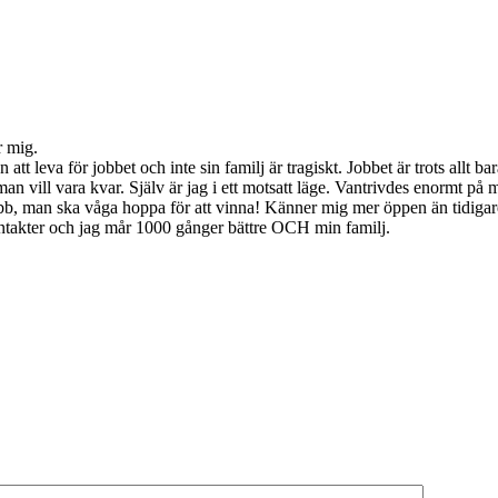
r mig.
tt leva för jobbet och inte sin familj är tragiskt. Jobbet är trots allt bar
man vill vara kvar. Själv är jag i ett motsatt läge. Vantrivdes enormt på mi
obb, man ska våga hoppa för att vinna! Känner mig mer öppen än tidigare,
 kontakter och jag mår 1000 gånger bättre OCH min familj.