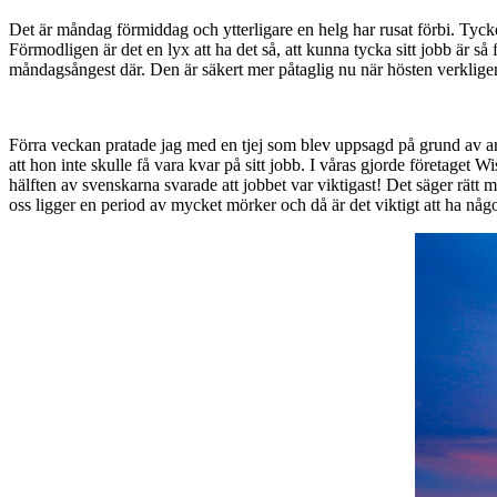
Det är måndag förmiddag och ytterligare en helg har rusat förbi. Tycke
Förmodligen är det en lyx att ha det så, att kunna tycka sitt jobb är så f
måndagsångest där. Den är säkert mer påtaglig nu när hösten verkligen 
Förra veckan pratade jag med en tjej som blev uppsagd på grund av arbet
att hon inte skulle få vara kvar på sitt jobb. I våras gjorde företaget 
hälften av svenskarna svarade att jobbet var viktigast! Det säger rätt 
oss ligger en period av mycket mörker och då är det viktigt att ha någo