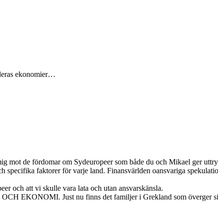
i deras ekonomier…
ig mot de fördomar om Sydeuropeer som både du och Mikael ger uttryck 
pecifika faktorer för varje land. Finansvärlden oansvariga spekulation
eer och att vi skulle vara lata och utan ansvarskänsla.
. Just nu finns det familjer i Grekland som överger sina barn 