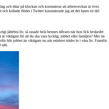
ag och tittar på klockan och konstaterar att arbetsveckan är över.
tt och kollade flödet i Twitter konstaterade jag att det fanns en del
igt jättebra liv, så rasade hela hennes tillvaro när hon fick beskedet
är viktigast för att du ska vara lycklig, jobbet eller familjen? Mer än
ör blir jobbet än viktigare nu när mörkret träder in i våra liv. Framför
 sätt.