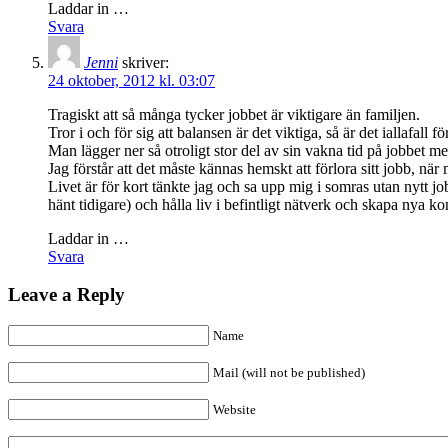
Laddar in …
Svara
Jenni
skriver:
24 oktober, 2012 kl. 03:07
Tragiskt att så många tycker jobbet är viktigare än familjen.
Tror i och för sig att balansen är det viktiga, så är det iallafall fö
Man lägger ner så otroligt stor del av sin vakna tid på jobbet men a
Jag förstår att det måste kännas hemskt att förlora sitt jobb, när 
Livet är för kort tänkte jag och sa upp mig i somras utan nytt j
hänt tidigare) och hålla liv i befintligt nätverk och skapa nya
Laddar in …
Svara
Leave a Reply
Name
Mail (will not be published)
Website