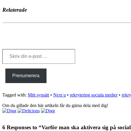
Relaterade
Skriv
din
e-
post
…
Prenumerera
Tagged with:
Mitt synsätt
•
Next u
•
rekrytering sociala medier
•
rekr
Om du gillade den här artikeln får du gärna dela med dig!
6 Responses to “Varför man ska aktivera sig på socia