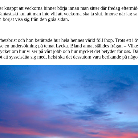
r knappt att veckorna hinner börja innan man sitter där fredag eftermidd
antastiskt kul att man inte vill att veckorna ska ta slut. Imorse när jag sa
börjat visa sig från den gråa sidan.
sbrist och hon berättade hur hela hennes värld föll ihop. Trots ett i övr
Wise en undersökning på temat Lycka. Bland annat ställdes frågan – Vilket 
mycket om hur vi ser på vårt jobb och hur mycket det betyder för oss. Därf
t att sysselsätta sig med, helst ska det dessutom vara berikande på något